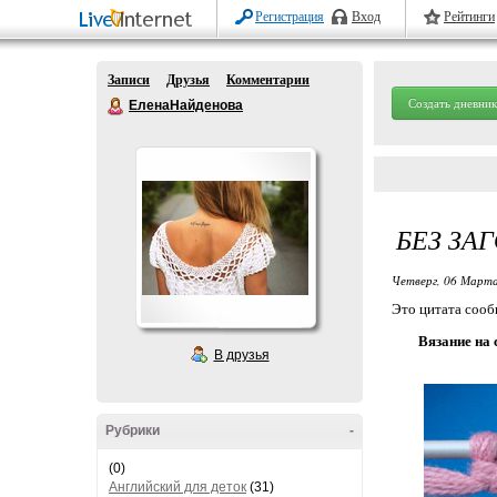
Регистрация
Вход
Рейтинги
Записи
Друзья
Комментарии
Создать дневник
ЕленаНайденова
БЕЗ ЗА
Четверг, 06 Марта
Это цитата соо
Вязание на 
В друзья
Рубрики
-
(0)
Английский для деток
(31)