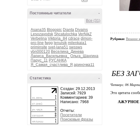
Постоянные читатели
-
Все (31)
Asana35
Blogopic
Dianta
Divains
Lesozavodsk
Shcatulochka
VerNikZ
Verbelina
Viktoria_84
cdrace
dimon-
Рубрики:
Вязание 
pro-line
fwgg
lenulsik
milenkaia1
priminsite
svet-lana51
swssws
vbn000120
Веселина_Динева
Лариса_Васильевна_
Ольга_Шангина
Парус_11
РУСАНКА
Я_Самая_счастлива_Я
ариночка11
БЕЗ ЗА
Статистика
-
Четверг, 06 Марта
Создан: 29.12.2013
Это цитата соо
Записей: 7929
Комментариев: 39
АЖУРНОЕ 
Написано: 7968
Отчеты:
Посетители
Поисковые фразы