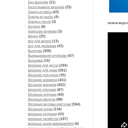
Без выпечки
(21)
Безотрывное вязание
(25)
блюда из мяса
(43)
Блюда из рыбы
(4)
блюда к пасхе
(3)
новом видео
Болеро
(8)
брюгское кружево
(3)
Видео
(25)
все для волосl
(13)
все для дневника
(42)
Выпечка
(306)
Выращивание клубники
(67)
Вышивка
(16)
вязание для деток
(294)
вязание для дома
(281)
Вязание для кухни
(35)
Вязание ковриков
(341)
Вязание крючком
(402)
вязание спицами
(87)
Вязаные игрушки
(40)
Вязаные мелочи
(98)
Вязаные мотивы.цветочки
(594)
Вязаные носки
(134)
вязаные подушки
(43)
вязаные салфетки
(187)
вязаные шали манишкиhtml
(8)