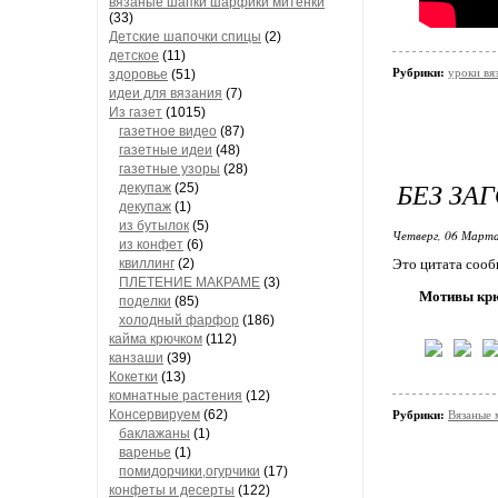
вязаные шапки шарфики митенки
(33)
Детские шапочки спицы
(2)
детское
(11)
Рубрики:
уроки вя
здоровье
(51)
идеи для вязания
(7)
Из газет
(1015)
газетное видео
(87)
газетные идеи
(48)
газетные узоры
(28)
БЕЗ ЗА
декупаж
(25)
декупаж
(1)
из бутылок
(5)
Четверг, 06 Марта
из конфет
(6)
квиллинг
(2)
Это цитата соо
ПЛЕТЕНИЕ МАКРАМЕ
(3)
Мотивы кр
поделки
(85)
холодный фарфор
(186)
кайма крючком
(112)
канзаши
(39)
Кокетки
(13)
комнатные растения
(12)
Консервируем
(62)
Рубрики:
Вязаные 
баклажаны
(1)
варенье
(1)
помидорчики,огурчики
(17)
конфеты и десерты
(122)