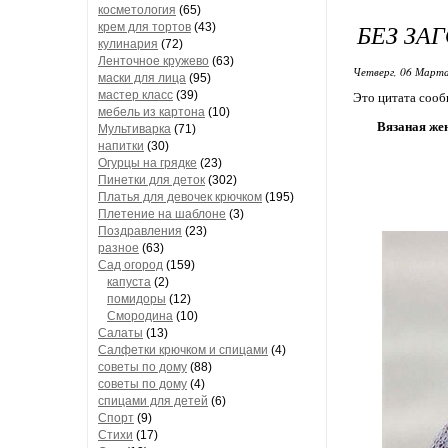
косметология
(65)
БЕЗ ЗА
крем для тортов
(43)
кулинария
(72)
Ленточное кружево
(63)
Четверг, 06 Марта
маски для лица
(95)
мастер класс
(39)
Это цитата соо
мебель из картона
(10)
Вязаная же
Мультиварка
(71)
напитки
(30)
Огурцы на грядке
(23)
Пинетки для деток
(302)
Платья для девочек крючком
(195)
Плетение на шаблоне
(3)
Поздравления
(23)
разное
(63)
Сад огород
(159)
капуста
(2)
помидоры
(12)
Смородина
(10)
Салаты
(13)
Салфетки крючком и спицами
(4)
советы по дому
(88)
советы по дому
(4)
спицами для детей
(6)
Спорт
(9)
Стихи
(17)