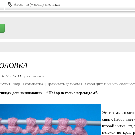
Авось
из (+ сутки) дневников
ГОЛОВКА
 2014 г. 08:13
+ в цитатник
бщения
Лада_Германовна
[
Прочитать целиком
+
В свой цитатник или сообщес
спицах для начинающих – “Набор петель с перекидом”.
Этот замысловатый
спицу. Набор идёт 
второй нитки нет, 
петелек по краю 