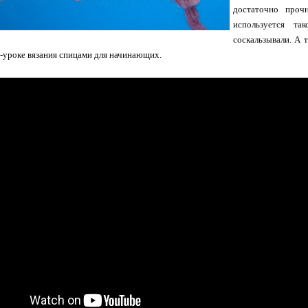
достаточно проч
используется та
соскальзывали. А 
-уроке вязания спицами для начинающих.