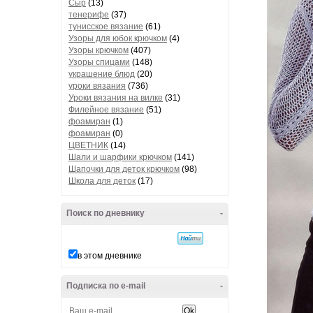
Сыр
(13)
тенерифе
(37)
тунисское вязание
(61)
Узоры для юбок крючком
(4)
Узоры крючком
(407)
Узоры спицами
(148)
украшение блюд
(20)
уроки вязания
(736)
Уроки вязания на вилке
(31)
Филейное вязание
(51)
фоамиран
(1)
фоамиран
(0)
ЦВЕТНИК
(14)
Шали и шарфики крючком
(141)
Шапочки для деток крючком
(98)
Школа для деток
(17)
Поиск по дневнику
-
в этом дневнике
Подписка по e-mail
-