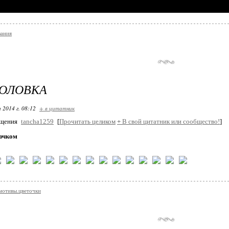
зания
ГОЛОВКА
 2014 г. 08:12
+ в цитатник
бщения
tancha1259
[
Прочитать целиком
+
В свой цитатник или сообщество!
]
ючком
мотивы.цветочки