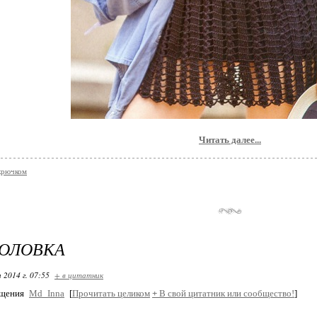
Читать далее...
крючком
ГОЛОВКА
 2014 г. 07:55
+ в цитатник
бщения
Md_Inna
[
Прочитать целиком
+
В свой цитатник или сообщество!
]