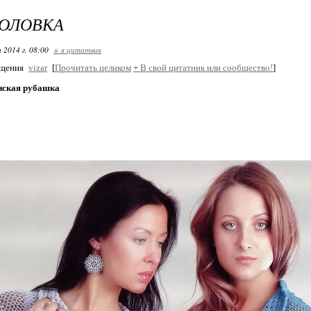
ГОЛОВКА
 2014 г. 08:00
+ в цитатник
бщения
vizar
[
Прочитать целиком
+
В свой цитатник или сообщество!
]
нская рубашка