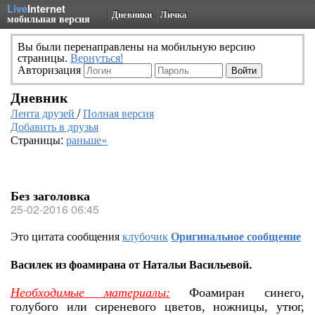
Live
Internet
Дневники
Личка
мобильная версия
Вы были перенаправлены на мобильную версию
страницы.
Вернуться!
Авторизация
Дневник
Лента друзей
/
Полная версия
Добавить в друзья
Страницы:
раньше»
Без заголовка
25-02-2016 06:45
Это цитата сообщения
клубочик
Оригинальное сообщение
Василек из фоамирана от Натальи Васильевой.
Необходимые материалы:
Фоамиран синего,
голубого или сиреневого цветов, ножницы, утюг,