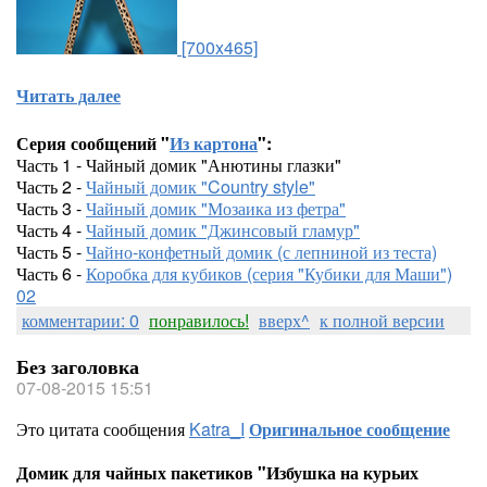
[700x465]
Читать далее
Серия сообщений "
Из картона
":
Часть 1 - Чайный домик "Анютины глазки"
Часть 2 -
Чайный домик "Country style"
Часть 3 -
Чайный домик "Мозаика из фетра"
Часть 4 -
Чайный домик "Джинсовый гламур"
Часть 5 -
Чайно-конфетный домик (с лепниной из теста)
Часть 6 -
Коробка для кубиков (серия "Кубики для Маши")
02
комментарии: 0
понравилось!
вверх^
к полной версии
Без заголовка
07-08-2015 15:51
Это цитата сообщения
Katra_I
Оригинальное сообщение
Домик для чайных пакетиков "Избушка на курьих