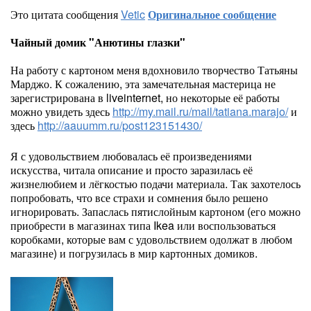
Это цитата сообщения
Vetic
Оригинальное сообщение
Чайный домик "Анютины глазки"
На работу с картоном меня вдохновило творчество Татьяны
Марджо. К сожалению, эта замечательная мастерица не
зарегистрирована в liveinternet, но некоторые её работы
можно увидеть здесь
http://my.mail.ru/mail/tatiana.marajo/
и
здесь
http://aauumm.ru/post123151430/
Я с удовольствием любовалась её произведениями
искусства, читала описание и просто заразилась её
жизнелюбием и лёгкостью подачи материала. Так захотелось
попробовать, что все страхи и сомнения было решено
игнорировать. Запаслась пятислойным картоном (его можно
приобрести в магазинах типа Ikea или воспользоваться
коробками, которые вам с удовольствием одолжат в любом
магазине) и погрузилась в мир картонных домиков.