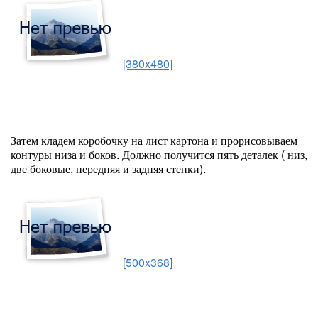
[380x480]
Затем кладем коробочку на лист картона и прорисовываем
контуры низа и боков. Должно получится пять деталек ( низ,
две боковые, передняя и задняя стенки).
[500x368]