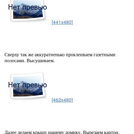
[441x480]
Сверху так же аккуратненько проклеиваем газетными
полосами. Высушиваем.
[462x480]
Далее делаем крышу нашему домику. Вырезаем картон,