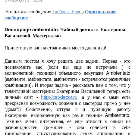
Это цитата сообщения
Глебова_Елена
Оригинальное
сообщение
Decoupage ambientato. Чайный домик от Екатерины
Васильевой. Мастер-класс
Приветствую вас на страничках моего дневника!
Данным постом я хочу решить две задачи. Первая - это
познакомить вас (если вы еще не встречали ) с
великолепной техникой объемного декупажа Ambientato
(амбиенте, амбиентата, амбиентате - встречаются различные
комбинации). И вторая задача - рассказать вам о том, что у
талантливой мастерицы Екатерины Васильевой теперь есть
личный сайт -
http://cat-decor.ru
, а у нас с вами есть
прекрасная возможность общения с мастером прямо у нее
"дома":) Собственно, оттуда я и публикую работу
Екатерины, выполненную как раз в технике Ambientato.
Техника очень интересная, ее еще относят к одной из
разновидностей тромплей - она сочетает в себе
тонирование, структурирование, лепку, аппликацию и