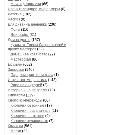
Мои видеоролики
(66)
Флеш-календари, информеры
(0)
Детские
(102)
Часики
(0)
Для дизайна дневника
(236)
Фоны
(116)
Эпиграфы
(31)
Домоводство
(157)
Куклы от Елены Лаврентьевой и
других мастеров
(22)
Домашнее хозяйство
(22)
Мастерская
(86)
Друзьям
(602)
Здоровье
(140)
Парфюмерия, косметика
(1)
Искусство, мода, стиль
(143)
Рисунки от друзей
(2)
История и наше время
(73)
Клипарты
(129)
Кнопочки-переходы
(80)
Кнопочки сезонные
(17)
Кнопочки праздничные
(11)
Кнопочки-заготовки
(9)
Кнопочки кулинарные
(7)
Коллажи
(561)
Маски
(22)