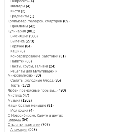
Нейросеть
(4)
Фильтры
(4)
Кисти
(2)
Градиенты
(1)
Компьютер, телефон, смартфон
(69)
Проблемы
(42)
Кулинария
(801)
Вкусняшки
(500)
Выпечка
(273)
Горячее
(84)
Каши
(6)
Консервирование, заготовки
(31)
Напитки
(68)
Пасты, соусы, заливки
(24)
Рецепты для Мультиварки и
Микроволновки
(30)
Салаты, холодные блюда
(85)
Торты
(172)
Любви прекрасные порывы...
(490)
Мистика
(47)
Музыка
(1202)
Наши братья меньшие
(91)
Моя кошка
(4)
О Новосибирске, Калуге и других
городах
(54)
Открытки, картинки
(707)
Анимация
(568)