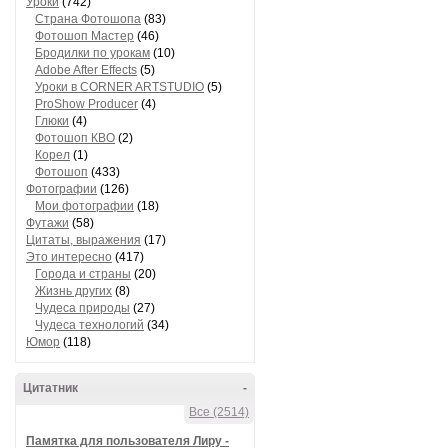
Уроки
(742)
Страна Фотошопа
(83)
Фотошоп Мастер
(46)
Бродилки по урокам
(10)
Adobe After Effects
(5)
Уроки в CORNER ARTSTUDIO
(5)
ProShow Producer
(4)
Глюки
(4)
Фотошоп КВО
(2)
Корел
(1)
Фотошоп
(433)
Фотографии
(126)
Мои фотографии
(18)
Футажи
(58)
Цитаты, выражения
(17)
Это интересно
(417)
Города и страны
(20)
Жизнь других
(8)
Чудеса природы
(27)
Чудеса технологий
(34)
Юмор
(118)
Цитатник
-
Все (2514)
Памятка для пользователя Лиру -