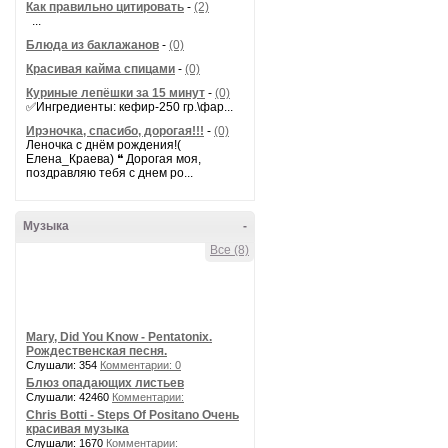
Как правильно цитировать
-
(2)
...
Блюда из баклажанов
-
(0)
Красивая кайма спицами
-
(0)
Куриные лепёшки за 15 минут
-
(0)
✅Ингредиенты: кефир-250 гр.\фар...
Ирэночка, спасибо, дорогая!!!
-
(0)
Леночка с днём рождения!(
Елена_Краева) ❝ Дорогая моя,
поздравляю тебя с днем ро...
Музыка
-
Все (8)
Mary, Did You Know - Pentatonix.
Рождественская песня.
Слушали: 354
Комментарии: 0
Блюз опадающих листьев
Слушали: 42460
Комментарии:
Chris Botti - Steps Of Positano Очень
красивая музыка
Слушали: 1670
Комментарии: