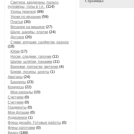
Страницы:
Свитера, кардиганы, пальто,
пуловеры, топы и т.п..
(114)
Узоры (крючок)
(89)
Уроки по вязанию
(59)
Платья
(30)
Вязание на машине
(27)
Шали, шарфы, платки
(24)
Детское
(20)
Сумки, игрушки, салфетки, разное
(18)
Юбки
(17)
Носки, следики, тапочки
(11)
Шапки, шляпки, панамки
(11)
Варежки, перчатки, митенки
(4)
Брюки, лосины, шорты
(1)
Аватары
(24)
Баннеры
(23)
Конкурсы
(22)
Мои награды
(10)
Счетчики
(0)
Счетчики
(0)
Градиенты
(0)
Мои флэшки
(0)
Аудиокниги
(1)
Флеш-дизайн. Готовые работы
(0)
Флеш-заготовки
(0)
Видео
(189)