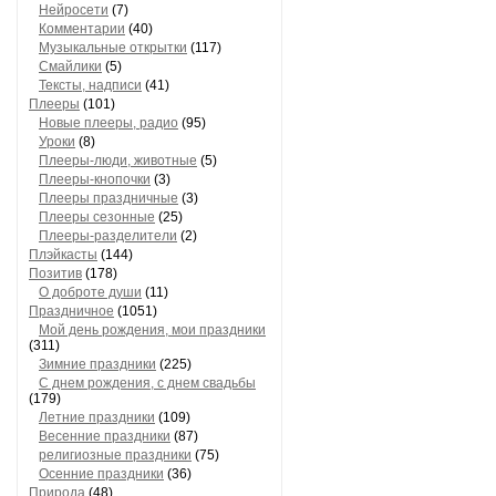
Нейросети
(7)
Комментарии
(40)
Музыкальные открытки
(117)
Смайлики
(5)
Тексты, надписи
(41)
Плееры
(101)
Новые плееры, радио
(95)
Уроки
(8)
Плееры-люди, животные
(5)
Плееры-кнопочки
(3)
Плееры праздничные
(3)
Плееры сезонные
(25)
Плееры-разделители
(2)
Плэйкасты
(144)
Позитив
(178)
О доброте души
(11)
Праздничное
(1051)
Мой день рождения, мои праздники
(311)
Зимние праздники
(225)
С днем рождения, с днем свадьбы
(179)
Летние праздники
(109)
Весенние праздники
(87)
религиозные праздники
(75)
Осенние праздники
(36)
Природа
(48)