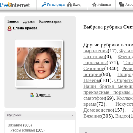
Регистрация
Вход
Рейтинги
Авос
Записи
Друзья
Комментарии
Выбрана рубрика
Сче
Елена Краева
Другие рубрики в это
выражения
(17),
Фута
заготовки
(0),
Флеш-
гороскопы
(571),
Тан
Сезонное
(1340),
Рели
истории
(90),
Приро
Плееры
(101),
Открытк
Наши братья меньш
прекрасные порывы..
В друзья
смартфон
(69),
Коллаж
время
(73),
Искус
Домоводство
(157),
Рубрики
-
Вязание
(305),
Видео
(
Вязание
(305)
Узоры (спицы)
(165)