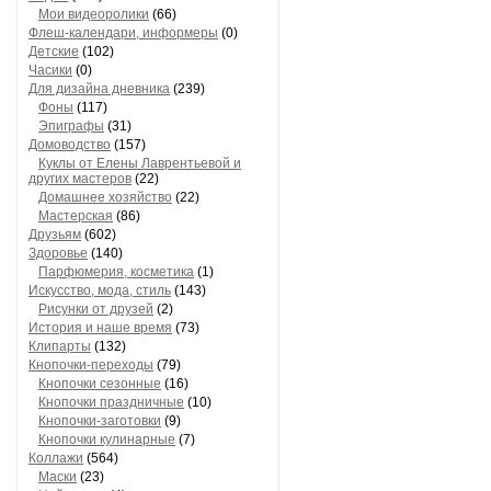
Мои видеоролики
(66)
Флеш-календари, информеры
(0)
Детские
(102)
Часики
(0)
Для дизайна дневника
(239)
Фоны
(117)
Эпиграфы
(31)
Домоводство
(157)
Куклы от Елены Лаврентьевой и
других мастеров
(22)
Домашнее хозяйство
(22)
Мастерская
(86)
Друзьям
(602)
Здоровье
(140)
Парфюмерия, косметика
(1)
Искусство, мода, стиль
(143)
Рисунки от друзей
(2)
История и наше время
(73)
Клипарты
(132)
Кнопочки-переходы
(79)
Кнопочки сезонные
(16)
Кнопочки праздничные
(10)
Кнопочки-заготовки
(9)
Кнопочки кулинарные
(7)
Коллажи
(564)
Маски
(23)