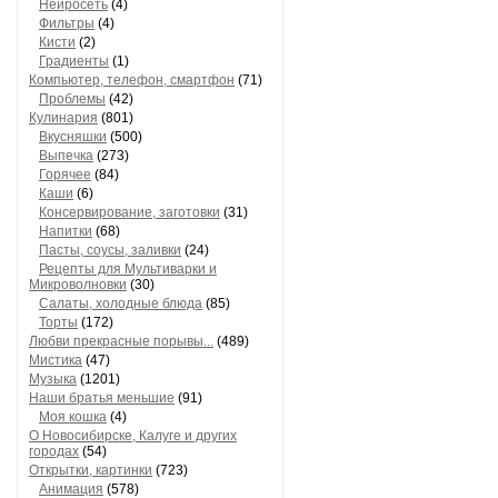
Нейросеть
(4)
Фильтры
(4)
Кисти
(2)
Градиенты
(1)
Компьютер, телефон, смартфон
(71)
Проблемы
(42)
Кулинария
(801)
Вкусняшки
(500)
Выпечка
(273)
Горячее
(84)
Каши
(6)
Консервирование, заготовки
(31)
Напитки
(68)
Пасты, соусы, заливки
(24)
Рецепты для Мультиварки и
Микроволновки
(30)
Салаты, холодные блюда
(85)
Торты
(172)
Любви прекрасные порывы...
(489)
Мистика
(47)
Музыка
(1201)
Наши братья меньшие
(91)
Моя кошка
(4)
О Новосибирске, Калуге и других
городах
(54)
Открытки, картинки
(723)
Анимация
(578)