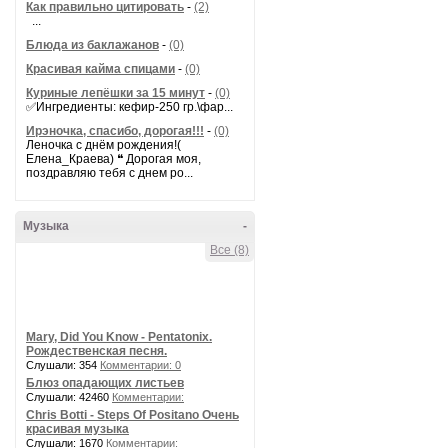
Как правильно цитировать
-
(2)
...
Блюда из баклажанов
-
(0)
Красивая кайма спицами
-
(0)
Куриные лепёшки за 15 минут
-
(0)
✅Ингредиенты: кефир-250 гр.\фар...
Ирэночка, спасибо, дорогая!!!
-
(0)
Леночка с днём рождения!(
Елена_Краева) ❝ Дорогая моя,
поздравляю тебя с днем ро...
Музыка
-
Все (8)
Mary, Did You Know - Pentatonix.
Рождественская песня.
Слушали: 354
Комментарии: 0
Блюз опадающих листьев
Слушали: 42460
Комментарии:
Chris Botti - Steps Of Positano Очень
красивая музыка
Слушали: 1670
Комментарии: