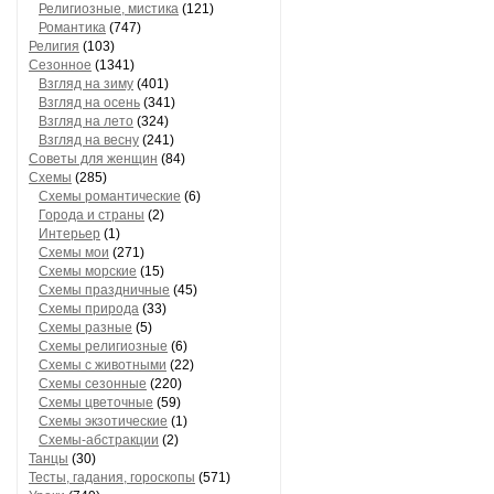
Религиозные, мистика
(121)
Романтика
(747)
Религия
(103)
Сезонное
(1341)
Взгляд на зиму
(401)
Взгляд на осень
(341)
Взгляд на лето
(324)
Взгляд на весну
(241)
Советы для женщин
(84)
Схемы
(285)
Схемы романтические
(6)
Города и страны
(2)
Интерьер
(1)
Схемы мои
(271)
Схемы морские
(15)
Схемы праздничные
(45)
Схемы природа
(33)
Схемы разные
(5)
Схемы религиозные
(6)
Схемы с животными
(22)
Схемы сезонные
(220)
Схемы цветочные
(59)
Схемы экзотические
(1)
Схемы-абстракции
(2)
Танцы
(30)
Тесты, гадания, гороскопы
(571)