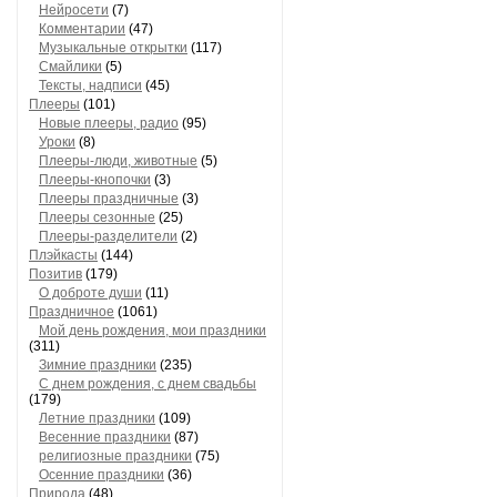
Нейросети
(7)
Комментарии
(47)
Музыкальные открытки
(117)
Смайлики
(5)
Тексты, надписи
(45)
Плееры
(101)
Новые плееры, радио
(95)
Уроки
(8)
Плееры-люди, животные
(5)
Плееры-кнопочки
(3)
Плееры праздничные
(3)
Плееры сезонные
(25)
Плееры-разделители
(2)
Плэйкасты
(144)
Позитив
(179)
О доброте души
(11)
Праздничное
(1061)
Мой день рождения, мои праздники
(311)
Зимние праздники
(235)
С днем рождения, с днем свадьбы
(179)
Летние праздники
(109)
Весенние праздники
(87)
религиозные праздники
(75)
Осенние праздники
(36)
Природа
(48)