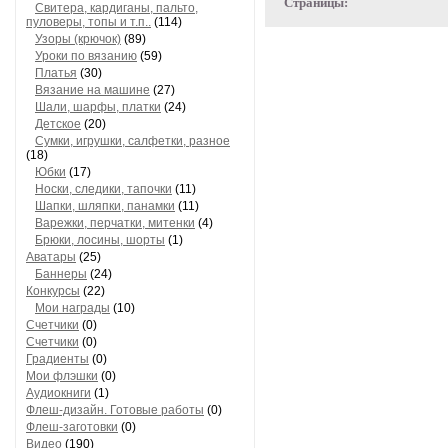
Страницы:
Свитера, кардиганы, пальто,
пуловеры, топы и т.п..
(114)
Узоры (крючок)
(89)
Уроки по вязанию
(59)
Платья
(30)
Вязание на машине
(27)
Шали, шарфы, платки
(24)
Детское
(20)
Сумки, игрушки, салфетки, разное
(18)
Юбки
(17)
Носки, следики, тапочки
(11)
Шапки, шляпки, панамки
(11)
Варежки, перчатки, митенки
(4)
Брюки, лосины, шорты
(1)
Аватары
(25)
Баннеры
(24)
Конкурсы
(22)
Мои награды
(10)
Счетчики
(0)
Счетчики
(0)
Градиенты
(0)
Мои флэшки
(0)
Аудиокниги
(1)
Флеш-дизайн. Готовые работы
(0)
Флеш-заготовки
(0)
Видео
(190)