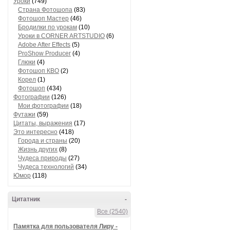
Уроки
(749)
Страна Фотошопа
(83)
Фотошоп Мастер
(46)
Бродилки по урокам
(10)
Уроки в CORNER ARTSTUDIO
(6)
Adobe After Effects
(5)
ProShow Producer
(4)
Глюки
(4)
Фотошоп КВО
(2)
Корел
(1)
Фотошоп
(434)
Фотографии
(126)
Мои фотографии
(18)
Футажи
(59)
Цитаты, выражения
(17)
Это интересно
(418)
Города и страны
(20)
Жизнь других
(8)
Чудеса природы
(27)
Чудеса технологий
(34)
Юмор
(118)
Цитатник
-
Все (2540)
Памятка для пользователя Лиру -