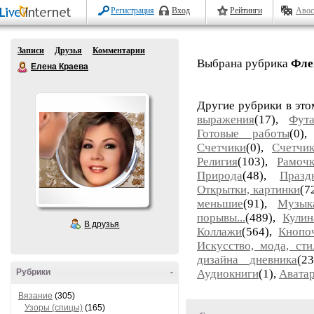
Регистрация
Вход
Рейтинги
Авос
Записи
Друзья
Комментарии
Выбрана рубрика
Фле
Елена Краева
Другие рубрики в это
выражения
(17),
Фут
Готовые работы
(0)
Счетчики
(0),
Счетчи
Религия
(103),
Рамоч
Природа
(48),
Празд
Открытки, картинки
(7
меньшие
(91),
Музык
порывы...
(489),
Кулин
В друзья
Коллажи
(564),
Кнопо
Искусство, мода, сти
дизайна дневника
(2
Рубрики
-
Аудиокниги
(1),
Авата
Вязание
(305)
Узоры (спицы)
(165)