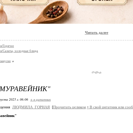
Читать далее
я/Горячее
я/Салаты, холодные блюда
закуски
"МУРАВЕЙНИК"
густа 2025 г. 06:06
+ в цитатник
бщения
ЛЮДМИЛА_ГОРНАЯ
[
Прочитать целиком
+
В свой цитатник или соо
авейник"