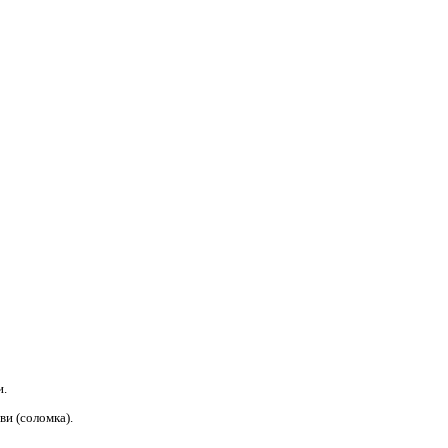
и.
ви (соломка).