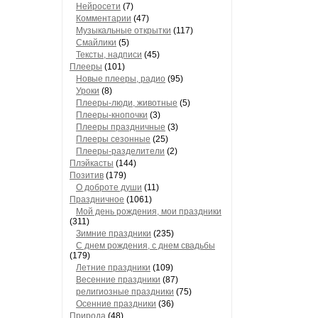
Нейросети
(7)
Комментарии
(47)
Музыкальные открытки
(117)
Смайлики
(5)
Тексты, надписи
(45)
Плееры
(101)
Новые плееры, радио
(95)
Уроки
(8)
Плееры-люди, животные
(5)
Плееры-кнопочки
(3)
Плееры праздничные
(3)
Плееры сезонные
(25)
Плееры-разделители
(2)
Плэйкасты
(144)
Позитив
(179)
О доброте души
(11)
Праздничное
(1061)
Мой день рождения, мои праздники
(311)
Зимние праздники
(235)
С днем рождения, с днем свадьбы
(179)
Летние праздники
(109)
Весенние праздники
(87)
религиозные праздники
(75)
Осенние праздники
(36)
Природа
(48)