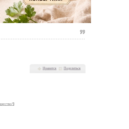
Нравится
Поделиться
бщество!
]