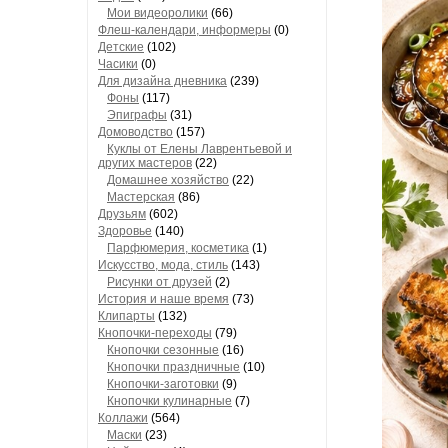
Мои видеоролики
(66)
Флеш-календари, информеры
(0)
Детские
(102)
Часики
(0)
Для дизайна дневника
(239)
Фоны
(117)
Эпиграфы
(31)
Домоводство
(157)
Куклы от Елены Лаврентьевой и
других мастеров
(22)
Домашнее хозяйство
(22)
Мастерская
(86)
Друзьям
(602)
Здоровье
(140)
Парфюмерия, косметика
(1)
Искусство, мода, стиль
(143)
Рисунки от друзей
(2)
История и наше время
(73)
Клипарты
(132)
Кнопочки-переходы
(79)
Кнопочки сезонные
(16)
Кнопочки праздничные
(10)
Кнопочки-заготовки
(9)
Кнопочки кулинарные
(7)
Коллажи
(564)
Маски
(23)