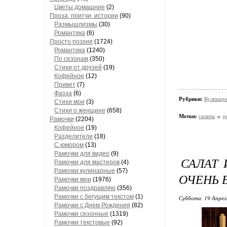
Цветы домашние
(2)
Проза, притчи, истории
(90)
Размышлизмы
(30)
Романтика
(6)
Просто поэзия
(1724)
Романтика
(1240)
По сезонам
(350)
Стихи от друзей
(19)
Кофейное
(12)
Привет
(7)
Фазза
(6)
Рубрики:
Кулинари
Стихи мои
(3)
Стихи о женщине
(658)
Метки:
салаты
р
Рамочки
(2204)
Кофейное
(19)
Разделители
(18)
С юмором
(13)
Рамочки для видео
(9)
САЛАТ 
Рамочки для мастеров
(4)
Рамочки кулинарные
(57)
ОЧЕНЬ 
Рамочки мои
(1976)
Рамочки поздравляю
(356)
Рамочки с бегущим текстом
(1)
Суббота, 19 Апрел
Рамочки с Днем Рождения
(82)
Рамочки сезонные
(1319)
Рамочки текстовые
(92)