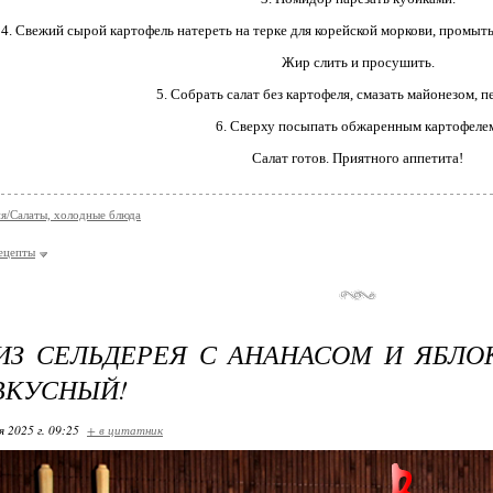
4. Свежий сырой картофель натереть на терке для корейской моркови, промыт
Жир слить и просушить.
5. Собрать салат без картофеля, смазать майонезом, 
6. Сверху посыпать обжаренным картофеле
Салат готов. Приятного аппетита!
я/Салаты, холодные блюда
ецепты
ИЗ СЕЛЬДЕРЕЯ С АНАНАСОМ И ЯБЛОК
ВКУСНЫЙ!
я 2025 г. 09:25
+ в цитатник