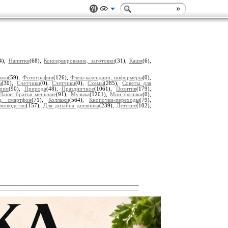
4),
Напитки
(68),
Консервирование, заготовки
(31),
Каши
(6),
ажи
(59),
Фотографии
(126),
Флеш-календари, информеры
(0),
ы
(30),
Счетчики
(0),
Счетчики
(0),
Схемы
(285),
Советы для
рии
(90),
Природа
(48),
Праздничное
(1061),
Позитив
(179),
Наши братья меньшие
(91),
Музыка
(1201),
Мои флэшки
(0),
н, смартфон
(71),
Коллажи
(564),
Кнопочки-переходы
(79),
моводство
(157),
Для дизайна дневника
(239),
Детские
(102),