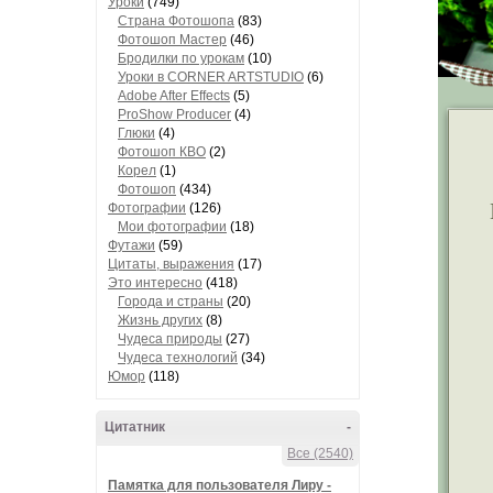
Уроки
(749)
Страна Фотошопа
(83)
Фотошоп Мастер
(46)
Бродилки по урокам
(10)
Уроки в CORNER ARTSTUDIO
(6)
Adobe After Effects
(5)
ProShow Producer
(4)
Глюки
(4)
Фотошоп КВО
(2)
Корел
(1)
Фотошоп
(434)
Фотографии
(126)
Мои фотографии
(18)
Футажи
(59)
Цитаты, выражения
(17)
Это интересно
(418)
Города и страны
(20)
Жизнь других
(8)
Чудеса природы
(27)
Чудеса технологий
(34)
Юмор
(118)
Цитатник
-
Все (2540)
Памятка для пользователя Лиру -