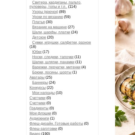
Свитера, кардиганы, пальто,
пуловеры, топы и т.п..
(114)
Узоры (крючок)
(89)
Уроки по вязанию
(59)
Платья
(30)
Вязание на машине
(27)
Шали, шарфы, платки
(24)
Детское
(20)
Сумки, игрушки, салфетки, разное
(18)
Юбки
(17)
Носки, следики, тапочки
(11)
Шапки, шляпки, панамки
(11)
Варежки, перчатки, митенки
(4)
Брюки, лосины, шорты
(1)
Аватары
(25)
Баннеры
(24)
Конкурсы
(22)
Мои награды
(10)
Счетчики
(0)
Счетчики
(0)
Градиенты
(0)
Мои флэшки
(0)
Аудиокниги
(1)
Флеш-дизайн. Готовые работы
(0)
Флеш-заготовки
(0)
Видео
(190)