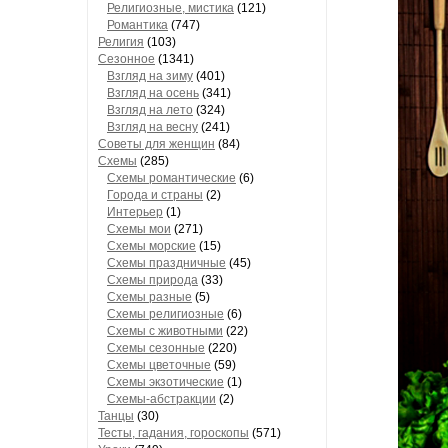
Религиозные, мистика
(121)
Романтика
(747)
Религия
(103)
Сезонное
(1341)
Взгляд на зиму
(401)
Взгляд на осень
(341)
Взгляд на лето
(324)
Взгляд на весну
(241)
Советы для женщин
(84)
Схемы
(285)
Схемы романтические
(6)
Города и страны
(2)
Интерьер
(1)
Схемы мои
(271)
Схемы морские
(15)
Схемы праздничные
(45)
Схемы природа
(33)
Схемы разные
(5)
Схемы религиозные
(6)
Схемы с животными
(22)
Схемы сезонные
(220)
Схемы цветочные
(59)
Схемы экзотические
(1)
Схемы-абстракции
(2)
Танцы
(30)
Тесты, гадания, гороскопы
(571)