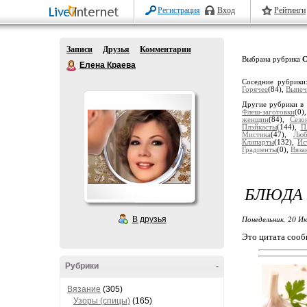
Регистрация
Вход
Рейтинги
Записи
Друзья
Комментарии
Выбрана рубрика
С
Елена Краева
Соседние рубрик
Горячее
(84),
Выпеч
Другие рубрики в 
Флеш-заготовки
(0)
женщин
(84),
Сезо
Плэйкасты
(144),
П
Мистика
(47),
Люб
Клипарты
(132),
Ис
Градиенты
(0),
Вяза
БЛЮДА 
Понедельник, 20 Ию
В друзья
Это цитата соо
Рубрики
-
Вязание
(305)
Узоры (спицы)
(165)