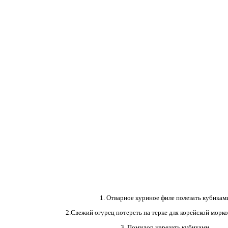
1. Отварное куриное филе полезать кубикам
2.Свежий огурец потереть на терке для корейской морко
3. Помидор нарезать кубиками.