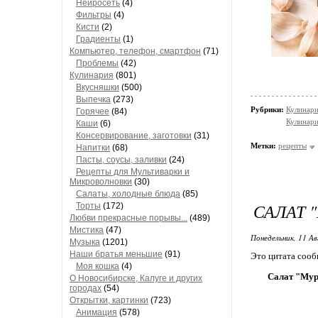
Нейросеть
(4)
Фильтры
(4)
Кисти
(2)
Градиенты
(1)
Компьютер, телефон, смартфон
(71)
Проблемы
(42)
Кулинария
(801)
Вкусняшки
(500)
Выпечка
(273)
Рубрики:
Кулинари
Горячее
(84)
Кулинари
Каши
(6)
Консервирование, заготовки
(31)
Метки:
рецепты
Напитки
(68)
Пасты, соусы, заливки
(24)
Рецепты для Мультиварки и
Микроволновки
(30)
Салаты, холодные блюда
(85)
САЛАТ 
Торты
(172)
Любви прекрасные порывы...
(489)
Мистика
(47)
Понедельник, 11 Ав
Музыка
(1201)
Наши братья меньшие
(91)
Это цитата соо
Моя кошка
(4)
Салат "Мур
О Новосибирске, Калуге и других
городах
(54)
Открытки, картинки
(723)
Анимация
(578)