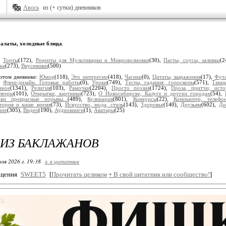
Авось
из (+ сутки) дневников
алаты, холодные блюда
.
и:
Торты
(172),
Рецепты для Мультиварки и Микроволновки
(30),
Пасты, соусы, заливки
(2
ка
(273),
Вкусняшки
(500)
этом дневнике:
Юмор
(118),
Это интересно
(418),
Часики
(0),
Цитаты, выражения
(17),
Фут
,
Флеш-дизайн. Готовые работы
(0),
Уроки
(749),
Тесты, гадания, гороскопы
(571),
Танц
нное
(1341),
Религия
(103),
Рамочки
(2204),
Просто поэзия
(1724),
Проза, притчи, исто
лееры
(101),
Открытки, картинки
(723),
О Новосибирске, Калуге и других городах
(54),
ви прекрасные порывы...
(489),
Кулинария
(801),
Конкурсы
(22),
Компьютер, телефо
тория и наше время
(73),
Искусство, мода, стиль
(143),
Здоровье
(140),
Друзьям
(602),
До
ние
(305),
Видео
(190),
Аудиокниги
(1),
Аватары
(25)
ИЗ БАКЛАЖАНОВ
ля 2026 г. 19:38
+ в цитатник
бщения
SWEET5
[
Прочитать целиком
+
В свой цитатник или сообщество!
]