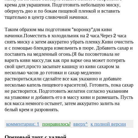
крема для украшения. Подготовить небольшую миску,
обернуть дно и по бокам пищевой пленкой и вставить
тщательно в центр сливочной начинки.
Таким образом мы подготовим "воронку"для киви
начинки.Поместить в холодильник на 2 часа.Через 2 часа
снять миску а затем аккуратно убрать пленку.Киви очистить
и с помощью блендера измельчить в пюре. Добавить сахар и
поставить на медленный огонь.(Я бы посоветовала не
варить киви массу,так как при варке она может потерять
свой цвет,просто засыпьте кашицу из киви сахаром за
несколько часов до готовки и сахар медленно
раствориться,или сделайте все как указанно и добавьте
несколько капель пищевого красителя). Готовить, пока сахар
не растворится. Подготовить желатин согласно указаниям
на упаковке и добавить его в массу киви и размешать. Пусть
вся масса немного остынет, затем аккуратно залить на
белый крем и разровнять.
комментарии: 1
понравилось!
вверх^
к полной версии
Ореховый торт с халвой