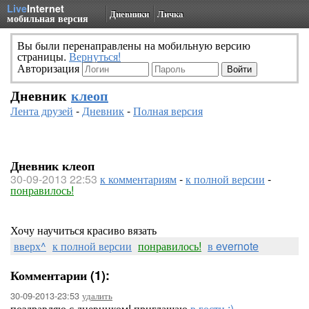
Live
Internet
Дневники
Личка
мобильная версия
Вы были перенаправлены на мобильную версию
страницы.
Вернуться!
Авторизация
Дневник
клеоп
Лента друзей
-
Дневник
-
Полная версия
Дневник клеоп
30-09-2013 22:53
к комментариям
-
к полной версии
-
понравилось!
Хочу научиться красиво вязать
вверх^
к полной версии
понравилось!
в evernote
Комментарии (1):
30-09-2013-23:53
удалить
поздравляю с дневником! приглашаю
в гости :)