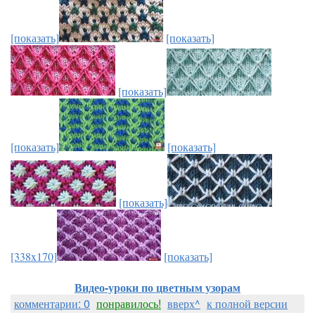
[показать]
[показать]
[показать]
[показать]
[показать]
[показать]
[338x170]
[показать]
Видео-уроки по цветным узорам
комментарии: 0
понравилось!
вверх^
к полной версии