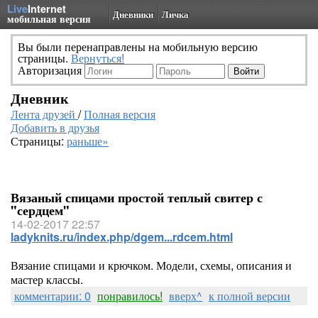
Live
Internet
Дневники
Личка
мобильная версия
Вы были перенаправлены на мобильную версию
страницы.
Вернуться!
Авторизация
Дневник
Лента друзей
/
Полная версия
Добавить в друзья
Страницы:
раньше»
Вязаный спицами простой теплый свитер с
"сердцем"
14-02-2017 22:57
ladyknits.ru/index.php/dgem...rdcem.html
Вязание спицами и крючком. Модели, схемы, описания и
мастер классы.
комментарии: 0
понравилось!
вверх^
к полной версии