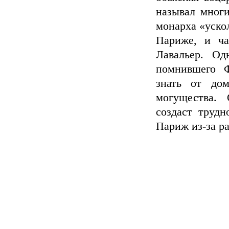
называл многи
монарха «ускол
Париже, и ча
Лавальер. Од
помнившего Ф
знать от до
могущества. 
создаст трудн
Париж из-за ра