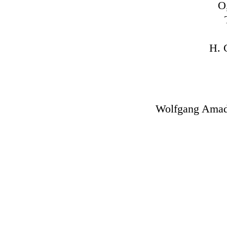
О
Н. 
Wolfgang Amad