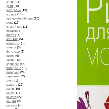
садик
(24)
дети
(20)
рукоделие
(19)
волосы
(15)
праздники, обряды
(15)
мода
(15)
чистый дом
(11)
искуство
(10)
платок
(7)
весь мир
(5)
новый год
(5)
музыка
(3)
фотокадр
(2)
питер
(0)
дизайн
(34)
здоровье
(45)
интересно
(32)
интерьер
(24)
картинки
(12)
книги
(1)
красота
(20)
кухня
(10)
мысли
(17)
ремонт
(22)
рецепт
(9)
рисунки
(40)