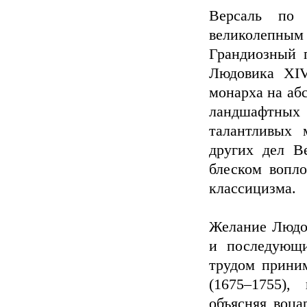
Версаль по 
великолепны
Грандиозный 
Людовика XIV
монарха на аб
ландшафтных 
талантливых 
других дел Ве
блеском вопл
классицизма.
Желание Людов
и последующи
трудом прини
(1675–1755),
объясняя воца