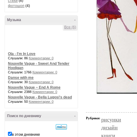
стихи
(6)
фотошоп
(4)
Музыка
-
Все (6)
Ola - I'm In Love
Слушали: 86
Комментарии: 0
Nouvelle Vague - Sweet And Tender
Hooligan
Слушали: 1766
Комментарии: 0
Danse with me
Слушали: 30
Комментарии: 0
Nouvelle Vague − End A Rome
Слушали: 2388
Комментарии: 0
Nouvelle Vague - Bella Lugosi's dead
Слушали: 50
Комментарии: 0
Поиск по дневнику
-
Рубрики:
рисунки
дизайн
в этом дневнике
книги