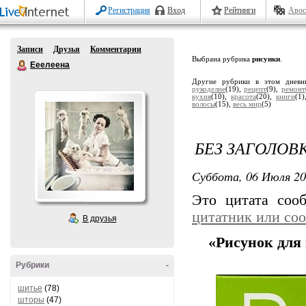
Регистрация
Вход
Рейтинги
Авос
Записи
Друзья
Комментарии
Выбрана рубрика
рисунки
.
Ееелеена
Другие рубрики в этом дневн
рукоделие
(19),
рецепт
(9),
ремонт
кухня
(10),
красота
(20),
книги
(1
волосы
(15),
весь мир
(5)
БЕЗ ЗАГОЛОВ
Суббота, 06 Июля 20
Это цитата со
цитатник или со
В друзья
«Рисунок для
Рубрики
-
шитье
(78)
шторы
(47)