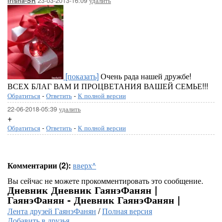
23-03-2013-16:09
удалить
Irisha-SR
[показать]
Очень рада нашей дружбе!
ВСЕХ БЛАГ ВАМ И ПРОЦВЕТАНИЯ ВАШЕЙ СЕМЬЕ!!!
Обратиться
-
Ответить
-
К полной версии
22-06-2018-05:39
удалить
+
Обратиться
-
Ответить
-
К полной версии
Комментарии (2):
вверх^
Вы сейчас не можете прокомментировать это сообщение.
Дневник Дневник ГаянэФанян |
ГаянэФанян - Дневник ГаянэФанян |
Лента друзей ГаянэФанян
/
Полная версия
Добавить в друзья