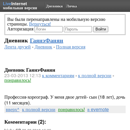
Live
Internet
Дневники
Личка
мобильная версия
Вы были перенаправлены на мобильную версию
страницы.
Вернуться!
Авторизация
Дневник
ГаянэФанян
Лента друзей
-
Дневник
-
Полная версия
Дневник ГаянэФанян
23-03-2013 12:13
к комментариям
-
к полной версии
-
понравилось!
Профессия-хореограф. У меня двое детей- сын (18 лет), дочь
(11 месяцев).
вверх^
к полной версии
понравилось!
в evernote
Комментарии (2):