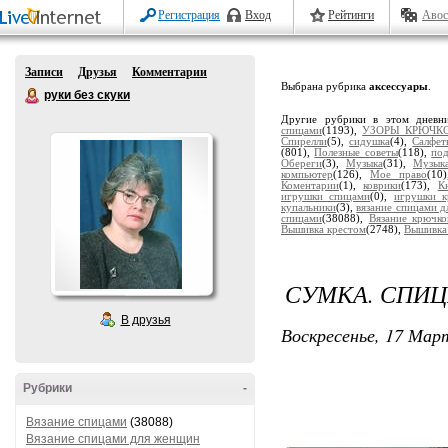
Регистрация
Вход
Рейтинги
Авос
Записи
Друзья
Комментарии
Выбрана рубрика
аксессуары
.
руки без скуки
Другие рубрики в этом дневн
спицами
(1193),
УЗОРЫ КРЮЧК
Спирелли
(5),
сидушка
(4),
Салфет
(801),
Полезные советы
(118),
по
Обереги
(3),
Музыка
(31),
Музык
компьютер
(126),
Мое право
(10
Коментарии
(1),
коврики
(173),
К
игрушки спицами
(0),
игрушки к
купальники
(3),
вязание спицами 
спицами
(38088),
Вязание крючк
Вышивка крестом
(2748),
Вышивка
СУМКА. СПИ
В друзья
Воскресенье, 17 Март
Рубрики
-
Вязание спицами
(38088)
Вязание спицами для женщин