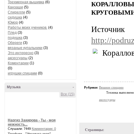
Трехмерная вышивка
(6)
КОРАЛЛО
Канзаши
(5)
КРУГОВЫМ
Спирелли
(5)
сидушка
(4)
Юмор
(4)
Источник
Работы моих учеников.
(4)
Плед
(3)
подушка
(3)
http://podr
Обереги
(3)
вязаные купальники
(3)
Это интересно
(3)
аксессуары
(2)
Коментарии
(1)
(0)
игрушки спицами
(0)
Музыка
-
Рубрики:
Вязание спицами
Техника выполнени
Все (15)
аксессуары
Наргиз Закирова - Ты - моя
нежность...
Слушали: 7449
Комментарии: 0
Страницы: