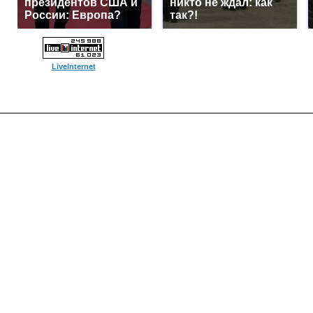
президентов США и
никто не ждал: как
России: Европа?
так?!
LiveInternet