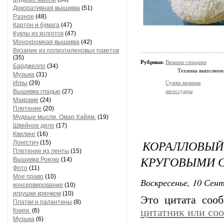
Декоративная вышивка
(51)
Разное
(48)
Картон и бумага
(47)
Куклы из колготок
(47)
Монохромная вышивка
(42)
Вязание из полиэтиленовых пакетов
(35)
Рубрики:
Вязание спицами
Барджелло
(34)
Техника выполнени
Музыка
(31)
Игры
(29)
Сумки вязаные
Вышивка гладью
(27)
аксессуары
Макраме
(24)
Плетение
(20)
Мудрые мысли. Омар Хайям.
(19)
Швейное дело
(17)
Квилинг
(16)
КОРАЛЛОВЫ
Лонгстич
(15)
Плетение из ленты
(15)
КРУГОВЫМИ 
Вышивка Рококо
(14)
Фото
(11)
Мое право
(10)
Воскресенье, 10 Сент
консервирование
(10)
игрушки крючком
(10)
Это цитата со
Платки и палантины
(8)
цитатник или со
Книги.
(6)
Музыка
(6)