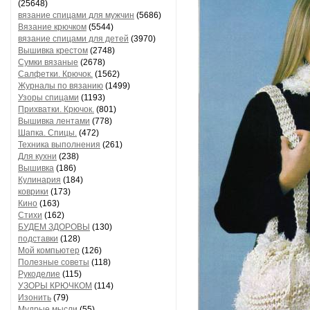
(25648)
вязание спицами для мужчин
(5686)
Вязание крючком
(5544)
вязание спицами для детей
(3970)
Вышивка крестом
(2748)
Сумки вязаные
(2678)
Салфетки. Крючок.
(1562)
Журналы по вязанию
(1499)
Узоры спицами
(1193)
Прихватки. Крючок.
(801)
Вышивка лентами
(778)
Шапка. Спицы.
(472)
Техника выполнения
(261)
Для кухни
(238)
Вышивка
(186)
Кулинария
(184)
коврики
(173)
Кино
(163)
Стихи
(162)
БУДЕМ ЗДОРОВЫ
(130)
подставки
(128)
Мой компьютер
(126)
Полезные советы
(118)
Рукоделие
(115)
УЗОРЫ КРЮЧКОМ
(114)
Изонить
(79)
Мудрые мысли
(55)