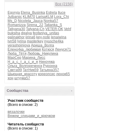
Все (2156)
Egoryja
Elena_Businka
Estrela
Iluce
Julbarsic
KLIM70
LarisaKLM
Lora_Chi
Ms_D
Nicoleta_Jauca
Nonka57
Romanizza
Sirena_22
Tatianka_S
Tatiyana30
Tatyana-Ch
VETER-OK
Vehf
buksiha
dgalya
feofaniya_unitas
galinakhor
iirina6
key-note
lenaiwina
lvn58
lyrina
masterkey
nyusche4ka
verashpinjova
Ариша_Волга
Елено4ка_любимая
Котюся
Ленуся71
Люба_Тётя
Любовь_Никулина
МарСер
Марина_Лисс
Н_а_с_т_а_с_и_я
Ниноччка
Ольга_Волгореченск
Руронна
Света99
ТатНик59
Татьяна357
Шьющая_красоту
кореопсис
ленок65
хон
штучка57
Сообщества
-
Участник сообществ
(Всего в списке: 2)
вязалочки
Вяжем_спицами_и_крючком
Читатель сообществ
(Всего в списке: 1)