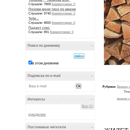
Трофим - "Умничка моя"
Слушали: 7809
Комментарии: 0
Позови меня тихо по имени
Слушали: 9740
Комментарии: 0
Тебе...
Слушали: 8655
Комментарии: 0
Падает снег.
Слушали: 891
Комментарии: 0
Поиск по дневнику
-
в этом дневнике
Подписка по e-mail
-
Рубрики:
Вязание 
Тех
вязание 
Интересы
-
Все (1)
рукоделие
Постоянные читатели
-