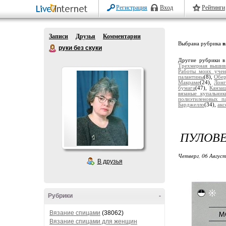
Регистрация
Вход
Рейтинги
Записи
Друзья
Комментарии
Выбрана рубрика
в
руки без скуки
Другие рубрики в
Трехмерная вышив
Работы моих учен
палантины
(8),
Обер
Макраме
(24),
Лонг
бумага
(47),
Канза
вязаные купальник
полиэтиленовых п
Барджелло
(34),
акс
ПУЛОВЕ
Четверг, 06 Август
В друзья
Рубрики
-
Вязание спицами
(38062)
Вязание спицами для женщин