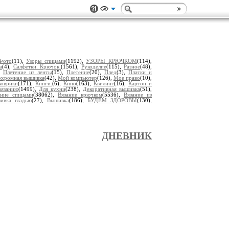
Фото
(11),
Узоры спицами
(1192),
УЗОРЫ КРЮЧКОМ
(114),
а
(4),
Салфетки. Крючок.
(1561),
Рукоделие
(115),
Разное
(48),
,
Плетение из ленты
(15),
Плетение
(20),
Плед
(3),
Платки и
хромная вышивка
(42),
Мой компьютер
(126),
Мое право
(10),
коврики
(171),
Книги.
(6),
Кино
(163),
Квилинг
(16),
Картон и
вязанию
(1499),
Для кухни
(238),
Декоративная вышивка
(51),
ание спицами
(38062),
Вязание крючком
(5536),
Вязание из
ивка гладью
(27),
Вышивка
(186),
БУДЕМ ЗДОРОВЫ
(130),
ДНЕВНИК