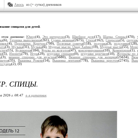
Авось
из (+ сутки) дневников
язание спицами для детей
.
 этом дневнике:
Юмор
(4),
Это интересно
(3),
Швейное дело
(17),
Шапка. Спицы.
(470),
ка
(6),
Техника выполнения
(261),
Сумки вязаные
(2675),
Стихи
(162),
Спирелли
(5),
сидушк
иков.
(4),
Прихватки. Крючок.
(799),
Полезные советы
(118),
подушка
(3),
подставки
(128)
еги
(3),
Музыка
(31),
Музыка
(6),
Мудрые мысли. Омар Хайям.
(19),
Мудрые мысли
(55),
Моно
стич
(15),
Кулинария
(184),
Куклы из колготок
(47),
консервирование
(10),
Коментарии
(1),
ши
(5),
Изонить
(79),
Игры
(29),
игрушки спицами
(0),
игрушки крючком
(10),
Журналы по 
и
(3),
вязание спицами для мужчин
(5680),
Вязание спицами для женщин
(25634),
Вяз
акетов
(35),
Вышивка Рококо
(14),
Вышивка лентами
(778),
Вышивка крестом
(2745),
Выш
ессуары
(2),
(0)
Р. СПИЦЫ.
а 2026 г. 08:47
+ в цитатник