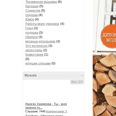
Трехмерная вышивка
(6)
Канзаши
(5)
Спирелли
(5)
сидушка
(4)
Юмор
(4)
Работы моих учеников.
(4)
Плед
(3)
подушка
(3)
Обереги
(3)
вязаные купальники
(3)
Это интересно
(3)
аксессуары
(2)
Коментарии
(1)
(0)
игрушки спицами
(0)
Музыка
-
Все (15)
Наргиз Закирова - Ты - моя
нежность...
Слушали: 7449
Комментарии: 0