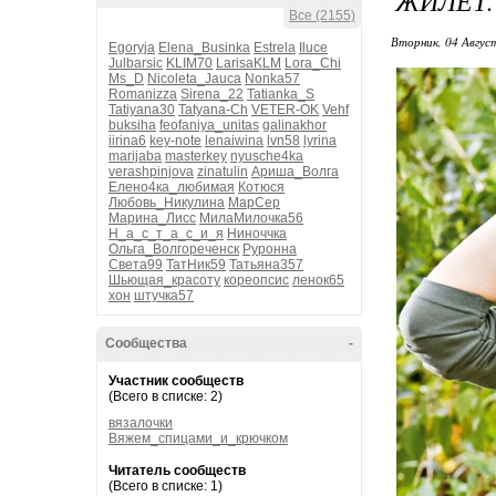
ЖИЛЕТ.
Все (2155)
Вторник, 04 Авгус
Egoryja
Elena_Businka
Estrela
Iluce
Julbarsic
KLIM70
LarisaKLM
Lora_Chi
Ms_D
Nicoleta_Jauca
Nonka57
Romanizza
Sirena_22
Tatianka_S
Tatiyana30
Tatyana-Ch
VETER-OK
Vehf
buksiha
feofaniya_unitas
galinakhor
iirina6
key-note
lenaiwina
lvn58
lyrina
marijaba
masterkey
nyusche4ka
verashpinjova
zinatulin
Ариша_Волга
Елено4ка_любимая
Котюся
Любовь_Никулина
МарСер
Марина_Лисс
МилаМилочка56
Н_а_с_т_а_с_и_я
Ниноччка
Ольга_Волгореченск
Руронна
Света99
ТатНик59
Татьяна357
Шьющая_красоту
кореопсис
ленок65
хон
штучка57
Сообщества
-
Участник сообществ
(Всего в списке: 2)
вязалочки
Вяжем_спицами_и_крючком
Читатель сообществ
(Всего в списке: 1)