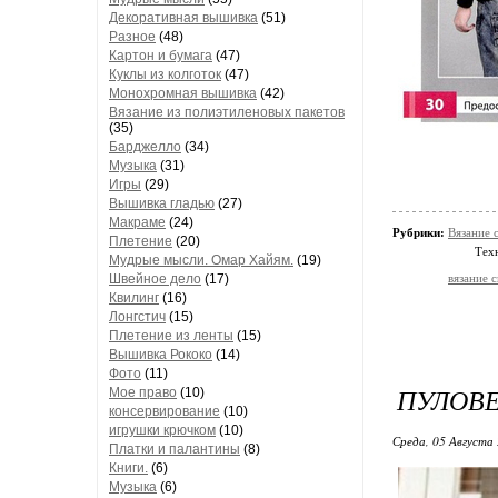
Декоративная вышивка
(51)
Разное
(48)
Картон и бумага
(47)
Куклы из колготок
(47)
Монохромная вышивка
(42)
Вязание из полиэтиленовых пакетов
(35)
Барджелло
(34)
Музыка
(31)
Игры
(29)
Вышивка гладью
(27)
Макраме
(24)
Рубрики:
Вязание 
Плетение
(20)
Тех
Мудрые мысли. Омар Хайям.
(19)
Швейное дело
(17)
вязание 
Квилинг
(16)
Лонгстич
(15)
Плетение из ленты
(15)
Вышивка Рококо
(14)
Фото
(11)
ПУЛОВЕ
Мое право
(10)
консервирование
(10)
игрушки крючком
(10)
Среда, 05 Августа 
Платки и палантины
(8)
Книги.
(6)
Музыка
(6)