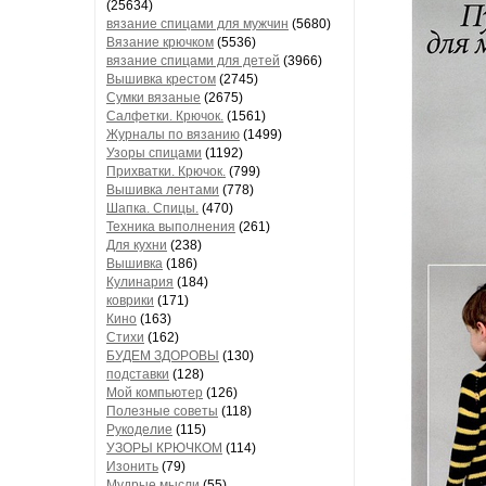
(25634)
вязание спицами для мужчин
(5680)
Вязание крючком
(5536)
вязание спицами для детей
(3966)
Вышивка крестом
(2745)
Сумки вязаные
(2675)
Салфетки. Крючок.
(1561)
Журналы по вязанию
(1499)
Узоры спицами
(1192)
Прихватки. Крючок.
(799)
Вышивка лентами
(778)
Шапка. Спицы.
(470)
Техника выполнения
(261)
Для кухни
(238)
Вышивка
(186)
Кулинария
(184)
коврики
(171)
Кино
(163)
Стихи
(162)
БУДЕМ ЗДОРОВЫ
(130)
подставки
(128)
Мой компьютер
(126)
Полезные советы
(118)
Рукоделие
(115)
УЗОРЫ КРЮЧКОМ
(114)
Изонить
(79)
Мудрые мысли
(55)