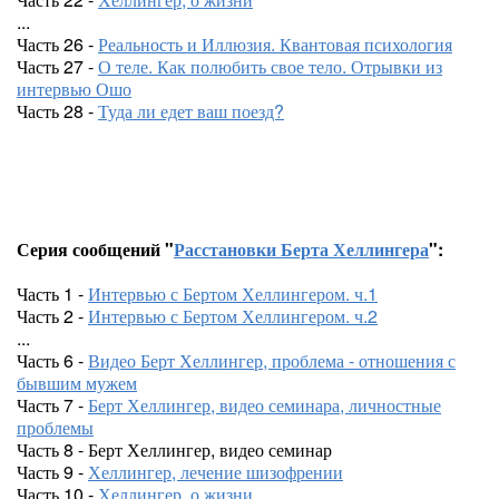
...
Часть 26 -
Реальность и Иллюзия. Квантовая психология
Часть 27 -
О теле. Как полюбить свое тело. Отрывки из
интервью Ошо
Часть 28 -
Туда ли едет ваш поезд?
Серия сообщений "
Расстановки Берта Хеллингера
":
Часть 1 -
Интервью с Бертом Хеллингером. ч.1
Часть 2 -
Интервью с Бертом Хеллингером. ч.2
...
Часть 6 -
Видео Берт Хеллингер, проблема - отношения с
бывшим мужем
Часть 7 -
Берт Хеллингер, видео семинара, личностные
проблемы
Часть 8 - Берт Хеллингер, видео семинар
Часть 9 -
Хеллингер, лечение шизофрении
Часть 10 -
Хеллингер, о жизни