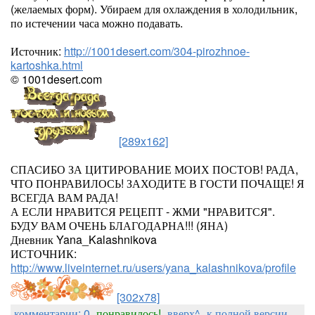
(желаемых форм). Убираем для охлаждения в холодильник,
по истечении часа можно подавать.
Источник:
http://1001desert.com/304-pirozhnoe-
kartoshka.html
© 1001desert.com
[289x162]
СПАСИБО ЗА ЦИТИРОВАНИЕ МОИХ ПОСТОВ! РАДА,
ЧТО ПОНРАВИЛОСЬ! ЗАХОДИТЕ В ГОСТИ ПОЧАЩЕ! Я
ВСЕГДА ВАМ РАДА!
А ЕСЛИ НРАВИТСЯ РЕЦЕПТ - ЖМИ "НРАВИТСЯ".
БУДУ ВАМ ОЧЕНЬ БЛАГОДАРНА!!! (ЯНА)
Дневник Yana_Kalashnikova
ИСТОЧНИК:
http://www.liveinternet.ru/users/yana_kalashnikova/profile
[302x78]
комментарии: 0
понравилось!
вверх^
к полной версии