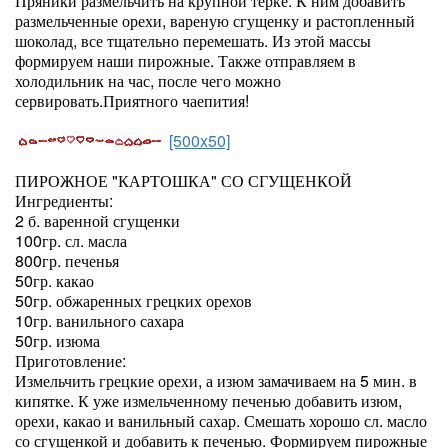
Пряники размельчить на крупной терке. К ним добавить
размельченные орехи, вареную сгущенку и растопленный
шоколад, все тщательно перемешать. Из этой массы
формируем наши пирожные. Также отправляем в
холодильник на час, после чего можно
сервировать.Приятного чаепития!
[500x50]
ПИРОЖНОЕ "КАРТОШКА" СО СГУЩЕНКОЙ
Ингредиенты:
2 б. варенной сгущенки
100гр. сл. масла
800гр. печенья
50гр. какао
50гр. обжаренных грецких орехов
10гр. ванильного сахара
50гр. изюма
Приготовление:
Измельчить грецкие орехи, а изюм замачиваем на 5 мин. в
кипятке. К уже измельченному печенью добавить изюм,
орехи, какао и ванильный сахар. Смешать хорошо сл. масло
со сгущенкой и добавить к печенью. Формируем пирожные