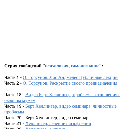
Серия сообщений "
психология, самопознание
":
Часть 1 -
О. Торсунов. Лос Анджелес Публичные лекции
Часть 2 -
О. Торсунов. Раскрытие своего предназначения
...
Часть 18 -
Видео Берт Хеллингер, проблема - отношения с
бывшим мужем
Часть 19 -
Берт Хеллингер, видео семинара, личностные
проблемы
Часть 20 - Берт Хеллингер, видео семинар
Часть 21 -
Хеллингер, лечение шизофрении
Часть 22 -
Хеллингер, о жизни