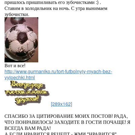
пришлось пришпиливать его зубочистками :) .
Ставим в холодильник на ночь. С утра вынимаем
зубочистки.
Вот и все!
http://www.gurmaniko.ru/tort-futbolnyiy-myach-bez-
vyipechki.html
[289x162]
СПАСИБО ЗА ЦИТИРОВАНИЕ МОИХ ПОСТОВ! РАДА,
ЧТО ПОНРАВИЛОСЬ! ЗАХОДИТЕ В ГОСТИ ПОЧАЩЕ! Я
ВСЕГДА ВАМ РАДА!
А ЕСЛИ НРАВИТСЯ РЕЦЕПТ - ЖМИ "НРАВИТСЯ".