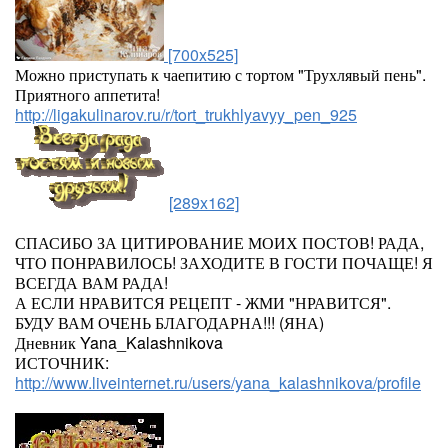
[700x525]
Можно приступать к чаепитию с тортом "Трухлявый пень".
Приятного аппетита!
http://ligakulinarov.ru/r/tort_trukhlyavyy_pen_925
[289x162]
СПАСИБО ЗА ЦИТИРОВАНИЕ МОИХ ПОСТОВ! РАДА,
ЧТО ПОНРАВИЛОСЬ! ЗАХОДИТЕ В ГОСТИ ПОЧАЩЕ! Я
ВСЕГДА ВАМ РАДА!
А ЕСЛИ НРАВИТСЯ РЕЦЕПТ - ЖМИ "НРАВИТСЯ".
БУДУ ВАМ ОЧЕНЬ БЛАГОДАРНА!!! (ЯНА)
Дневник Yana_Kalashnikova
ИСТОЧНИК:
http://www.liveinternet.ru/users/yana_kalashnikova/profile