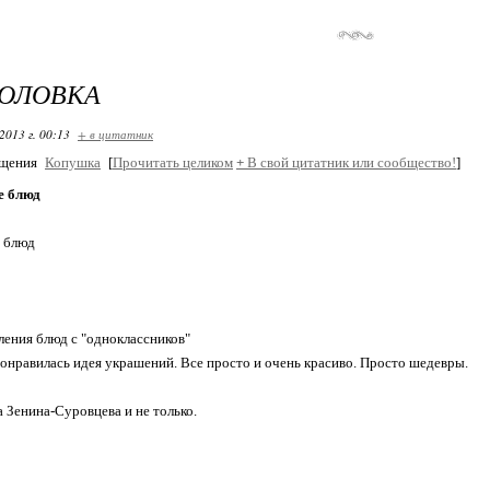
ГОЛОВКА
2013 г. 00:13
+ в цитатник
бщения
Копушка
[
Прочитать целиком
+
В свой цитатник или сообщество!
]
е блюд
 блюд
ения блюд с "одноклассников"
онравилась идея украшений. Все просто и очень красиво. Просто шедевры.
 Зенина-Суровцева и не только.