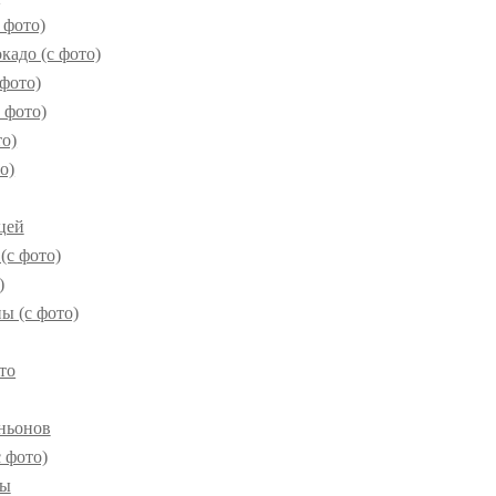
 фото)
кадо (с фото)
фото)
 фото)
то)
о)
цей
(с фото)
)
ы (с фото)
то
ньонов
 фото)
ты