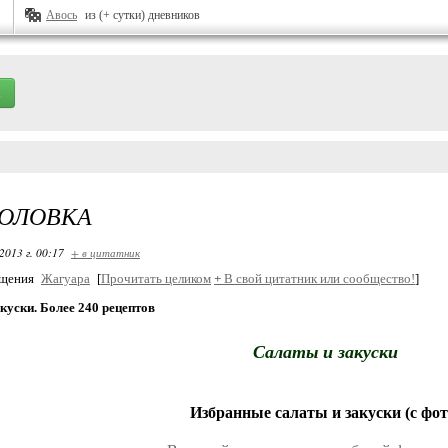
Авось
из (+ сутки) дневников
ГОЛОВКА
2013 г. 00:17
+ в цитатник
бщения
Жагуара
[
Прочитать целиком
+
В свой цитатник или сообщество!
]
куски. Более 240 рецептов
Салаты и закуски
Избранные салаты и закуски (с фот