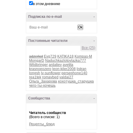
в этом дневнике
Подписка по e-mail
-
Постоянные читатели
-
Все (25)
adzerkot
Evg729
KATIKA18
Kompas-M
MongarD
Naduchkazlotovlazka777
Wildbringer
ardatiev
avetita
krasnoeozero
leon-kiler2008
listran
longsh
lv-sunflower
persephone140
rea1tek
romavbed
valdai27
Ольга_Захарова
хохотушка_старушка
чего-ты-хочешь
Сообщества
-
Читатель сообществ
(Всего в списке: 1)
Рецепты_блюд