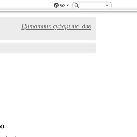
Цитатник сударыня_двв
о)