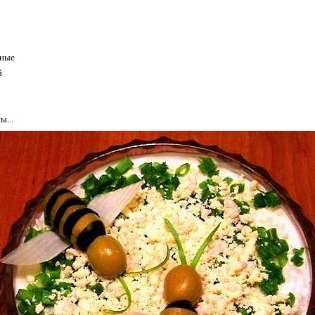
ёные
й
ы...