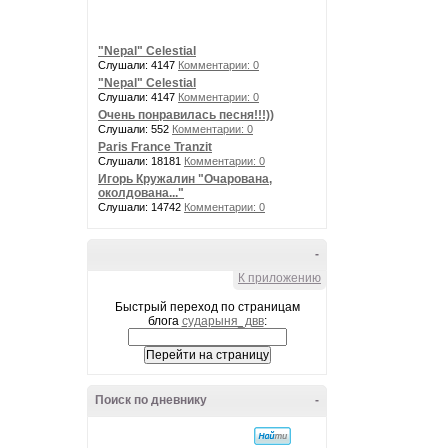
"Nepal" Celestial
Слушали: 4147
Комментарии: 0
"Nepal" Celestial
Слушали: 4147
Комментарии: 0
Очень понравилась песня!!!))
Слушали: 552
Комментарии: 0
Paris France Tranzit
Слушали: 18181
Комментарии: 0
Игорь Кружалин "Очарована,
околдована..."
Слушали: 14742
Комментарии: 0
-
К приложению
Быстрый переход по страницам
блога
сударыня_двв
:
Поиск по дневнику
-