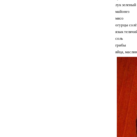
лук зеленый
майонез
мясо
огурцы сол
язык телячи
соль
грибы
яйца, маслин