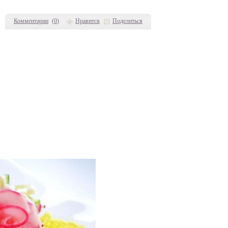
Комментарии
(
0
)
Нравится
Поделиться