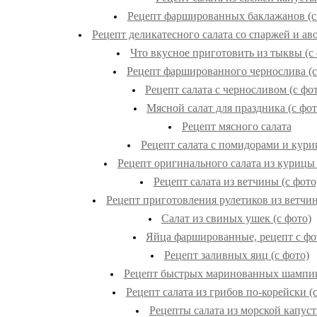
Рецепт фаршированных баклажанов (с
Рецепт деликатесного салата со спаржей и аво
Что вкусное приготовить из тыквы (с 
Рецепт фаршированного чернослива (с
Рецепт салата с черносливом (с фо
Мясной салат для праздника (с фот
Рецепт мясного салата
Рецепт салата с помидорами и кури
Рецепт оригинального салата из курицы 
Рецепт салата из ветчины (с фото
Рецепт приготовления рулетиков из ветчин
Салат из свиных ушек (с фото)
Яйца фаршированные, рецепт с фо
Рецепт заливных яиц (с фото)
Рецепт быстрых маринованных шампи
Рецепт салата из грибов по-корейски (с
Рецепты салата из морской капус