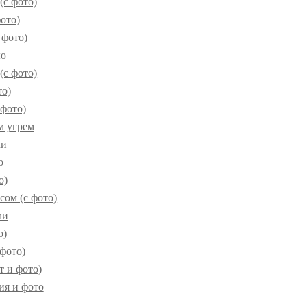
(с фото)
фото)
 фото)
ью
(с фото)
то)
 фото)
м угрем
ми
о
о)
сом (с фото)
ми
о)
 фото)
т и фото)
ия и фото
ы