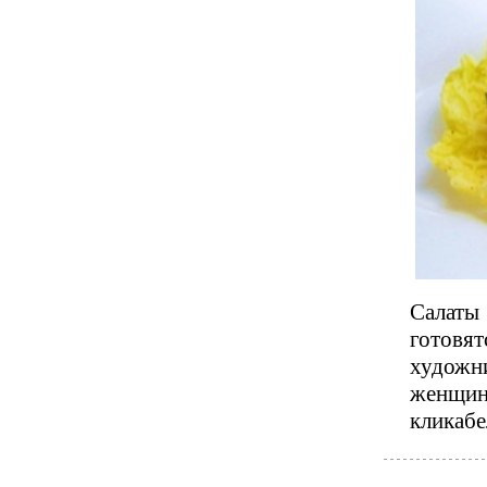
Салаты
готовят
художни
женщин
кликаб