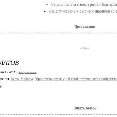
Рецепт салата с настурцией (каперс
Рецепт жареных сырных шариков (с 
Продолжение
ЛАТОВ
2013 г. 00:15
+ в цитатник
бщения
Dama_Madama
[
Прочитать целиком
+
В свой цитатник или сообщество
в!
Читать далее...