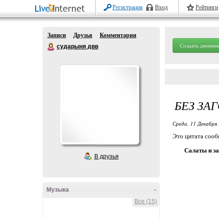
Регистрация
Вход
Рейтинги
Записи
Друзья
Комментарии
Создать дневник
сударыня двв
БЕЗ ЗА
Среда, 11 Декабря 
Это цитата соо
Салаты и за
В друзья
Музыка
-
Все (15)