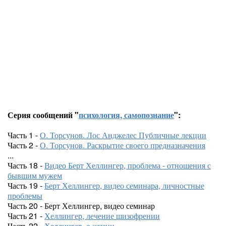
Серия сообщений "
психология, самопознание
":
Часть 1 -
О. Торсунов. Лос Анджелес Публичные лекции
Часть 2 -
О. Торсунов. Раскрытие своего предназначения
...
Часть 18 -
Видео Берт Хеллингер, проблема - отношения с
бывшим мужем
Часть 19 -
Берт Хеллингер, видео семинара, личностные
проблемы
Часть 20 - Берт Хеллингер, видео семинар
Часть 21 -
Хеллингер, лечение шизофрении
Часть 22 -
Хеллингер, о жизни