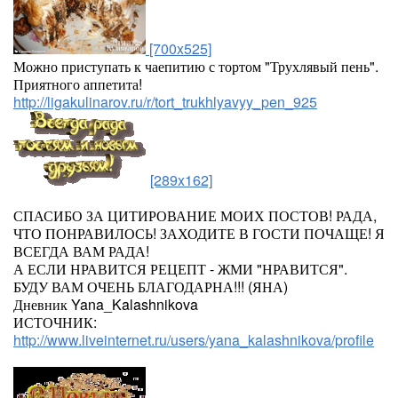
[700x525]
Можно приступать к чаепитию с тортом "Трухлявый пень".
Приятного аппетита!
http://ligakulinarov.ru/r/tort_trukhlyavyy_pen_925
[289x162]
СПАСИБО ЗА ЦИТИРОВАНИЕ МОИХ ПОСТОВ! РАДА,
ЧТО ПОНРАВИЛОСЬ! ЗАХОДИТЕ В ГОСТИ ПОЧАЩЕ! Я
ВСЕГДА ВАМ РАДА!
А ЕСЛИ НРАВИТСЯ РЕЦЕПТ - ЖМИ "НРАВИТСЯ".
БУДУ ВАМ ОЧЕНЬ БЛАГОДАРНА!!! (ЯНА)
Дневник Yana_Kalashnikova
ИСТОЧНИК:
http://www.liveinternet.ru/users/yana_kalashnikova/profile