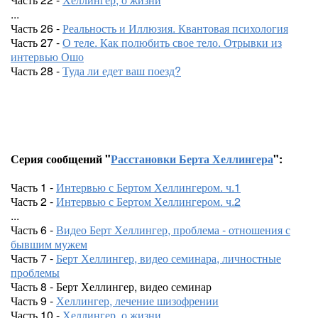
...
Часть 26 -
Реальность и Иллюзия. Квантовая психология
Часть 27 -
О теле. Как полюбить свое тело. Отрывки из
интервью Ошо
Часть 28 -
Туда ли едет ваш поезд?
Серия сообщений "
Расстановки Берта Хеллингера
":
Часть 1 -
Интервью с Бертом Хеллингером. ч.1
Часть 2 -
Интервью с Бертом Хеллингером. ч.2
...
Часть 6 -
Видео Берт Хеллингер, проблема - отношения с
бывшим мужем
Часть 7 -
Берт Хеллингер, видео семинара, личностные
проблемы
Часть 8 - Берт Хеллингер, видео семинар
Часть 9 -
Хеллингер, лечение шизофрении
Часть 10 -
Хеллингер, о жизни