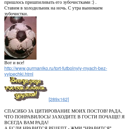
пришлось пришпиливать его зубочистками :) .
Ставим в холодильник на ночь. С утра вынимаем
зубочистки.
Вот и все!
http://www.gurmaniko.ru/tort-futbolnyiy-myach-bez-
vyipechki.html
[289x162]
СПАСИБО ЗА ЦИТИРОВАНИЕ МОИХ ПОСТОВ! РАДА,
ЧТО ПОНРАВИЛОСЬ! ЗАХОДИТЕ В ГОСТИ ПОЧАЩЕ! Я
ВСЕГДА ВАМ РАДА!
А ЕСЛИ НРАВИТСЯ РЕЦЕПТ - ЖМИ "НРАВИТСЯ".