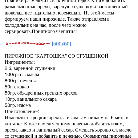
Пряники размельчить на крупной терке. К ним добавить
размельченные орехи, вареную сгущенку и растопленный
шоколад, все тщательно перемешать. Из этой массы
формируем наши пирожные. Также отправляем в
холодильник на час, после чего можно
сервировать.Приятного чаепития!
[500x50]
ПИРОЖНОЕ "КАРТОШКА" СО СГУЩЕНКОЙ
Ингредиенты:
2 б. варенной сгущенки
100гр. сл. масла
800гр. печенья
50гр. какао
50гр. обжаренных грецких орехов
10гр. ванильного сахара
50гр. изюма
Приготовление:
Измельчить грецкие орехи, а изюм замачиваем на 5 мин. в
кипятке. К уже измельченному печенью добавить изюм,
орехи, какао и ванильный сахар. Смешать хорошо сл. масло
со сгущенкой и добавить к печенью. Формируем пирожные