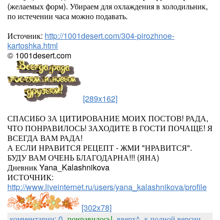
(желаемых форм). Убираем для охлаждения в холодильник,
по истечении часа можно подавать.
Источник:
http://1001desert.com/304-pirozhnoe-
kartoshka.html
© 1001desert.com
[289x162]
СПАСИБО ЗА ЦИТИРОВАНИЕ МОИХ ПОСТОВ! РАДА,
ЧТО ПОНРАВИЛОСЬ! ЗАХОДИТЕ В ГОСТИ ПОЧАЩЕ! Я
ВСЕГДА ВАМ РАДА!
А ЕСЛИ НРАВИТСЯ РЕЦЕПТ - ЖМИ "НРАВИТСЯ".
БУДУ ВАМ ОЧЕНЬ БЛАГОДАРНА!!! (ЯНА)
Дневник Yana_Kalashnikova
ИСТОЧНИК:
http://www.liveinternet.ru/users/yana_kalashnikova/profile
[302x78]
комментарии: 0
понравилось!
вверх^
к полной версии