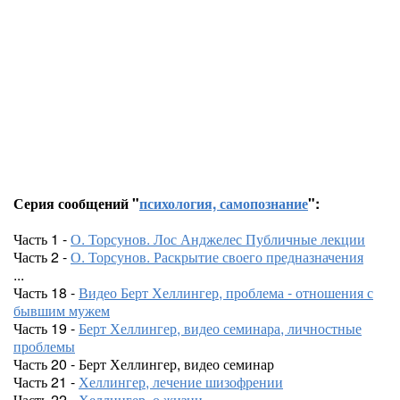
Серия сообщений "
психология, самопознание
":
Часть 1 -
О. Торсунов. Лос Анджелес Публичные лекции
Часть 2 -
О. Торсунов. Раскрытие своего предназначения
...
Часть 18 -
Видео Берт Хеллингер, проблема - отношения с
бывшим мужем
Часть 19 -
Берт Хеллингер, видео семинара, личностные
проблемы
Часть 20 - Берт Хеллингер, видео семинар
Часть 21 -
Хеллингер, лечение шизофрении
Часть 22 -
Хеллингер, о жизни