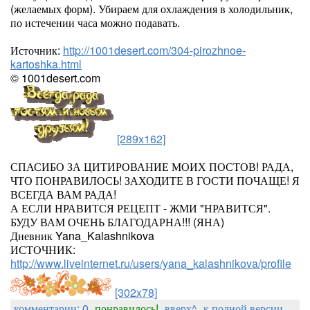
(желаемых форм). Убираем для охлаждения в холодильник,
по истечении часа можно подавать.
Источник:
http://1001desert.com/304-pirozhnoe-
kartoshka.html
© 1001desert.com
[289x162]
СПАСИБО ЗА ЦИТИРОВАНИЕ МОИХ ПОСТОВ! РАДА,
ЧТО ПОНРАВИЛОСЬ! ЗАХОДИТЕ В ГОСТИ ПОЧАЩЕ! Я
ВСЕГДА ВАМ РАДА!
А ЕСЛИ НРАВИТСЯ РЕЦЕПТ - ЖМИ "НРАВИТСЯ".
БУДУ ВАМ ОЧЕНЬ БЛАГОДАРНА!!! (ЯНА)
Дневник Yana_Kalashnikova
ИСТОЧНИК:
http://www.liveinternet.ru/users/yana_kalashnikova/profile
[302x78]
комментарии: 0
понравилось!
вверх^
к полной версии