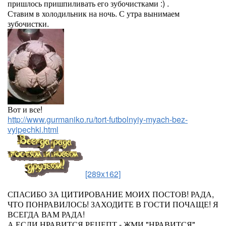
пришлось пришпиливать его зубочистками :) .
Ставим в холодильник на ночь. С утра вынимаем
зубочистки.
Вот и все!
http://www.gurmaniko.ru/tort-futbolnyiy-myach-bez-
vyipechki.html
[289x162]
СПАСИБО ЗА ЦИТИРОВАНИЕ МОИХ ПОСТОВ! РАДА,
ЧТО ПОНРАВИЛОСЬ! ЗАХОДИТЕ В ГОСТИ ПОЧАЩЕ! Я
ВСЕГДА ВАМ РАДА!
А ЕСЛИ НРАВИТСЯ РЕЦЕПТ - ЖМИ "НРАВИТСЯ".