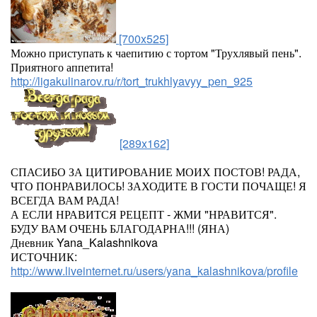
[700x525]
Можно приступать к чаепитию с тортом "Трухлявый пень".
Приятного аппетита!
http://ligakulinarov.ru/r/tort_trukhlyavyy_pen_925
[289x162]
СПАСИБО ЗА ЦИТИРОВАНИЕ МОИХ ПОСТОВ! РАДА,
ЧТО ПОНРАВИЛОСЬ! ЗАХОДИТЕ В ГОСТИ ПОЧАЩЕ! Я
ВСЕГДА ВАМ РАДА!
А ЕСЛИ НРАВИТСЯ РЕЦЕПТ - ЖМИ "НРАВИТСЯ".
БУДУ ВАМ ОЧЕНЬ БЛАГОДАРНА!!! (ЯНА)
Дневник Yana_Kalashnikova
ИСТОЧНИК:
http://www.liveinternet.ru/users/yana_kalashnikova/profile