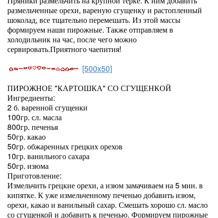
Пряники размельчить на крупной терке. К ним добавить
размельченные орехи, вареную сгущенку и растопленный
шоколад, все тщательно перемешать. Из этой массы
формируем наши пирожные. Также отправляем в
холодильник на час, после чего можно
сервировать.Приятного чаепития!
[500x50]
ПИРОЖНОЕ "КАРТОШКА" СО СГУЩЕНКОЙ
Ингредиенты:
2 б. варенной сгущенки
100гр. сл. масла
800гр. печенья
50гр. какао
50гр. обжаренных грецких орехов
10гр. ванильного сахара
50гр. изюма
Приготовление:
Измельчить грецкие орехи, а изюм замачиваем на 5 мин. в
кипятке. К уже измельченному печенью добавить изюм,
орехи, какао и ванильный сахар. Смешать хорошо сл. масло
со сгущенкой и добавить к печенью. Формируем пирожные