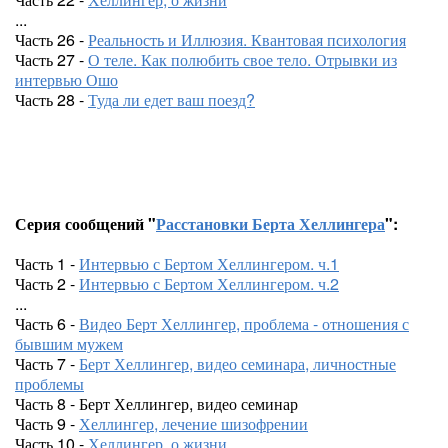
...
Часть 26 -
Реальность и Иллюзия. Квантовая психология
Часть 27 -
О теле. Как полюбить свое тело. Отрывки из
интервью Ошо
Часть 28 -
Туда ли едет ваш поезд?
Серия сообщений "
Расстановки Берта Хеллингера
":
Часть 1 -
Интервью с Бертом Хеллингером. ч.1
Часть 2 -
Интервью с Бертом Хеллингером. ч.2
...
Часть 6 -
Видео Берт Хеллингер, проблема - отношения с
бывшим мужем
Часть 7 -
Берт Хеллингер, видео семинара, личностные
проблемы
Часть 8 - Берт Хеллингер, видео семинар
Часть 9 -
Хеллингер, лечение шизофрении
Часть 10 -
Хеллингер, о жизни