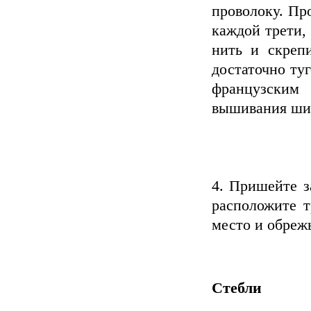
проволоку. Пр
каждой трети,
нить и скреп
достаточно туг
французским
вышивания шир
4. Пришейте з
расположите т
место и обреж
Стебли