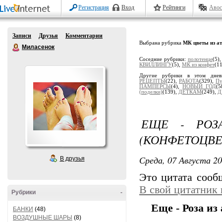
Регистрация
Вход
Рейтинги
Авос
Записи
Друзья
Комментарии
Выбрана рубрика
МК цветы из а
Миласенок
Соседние рубрики:
полотенце
(5)
КВИЛЛИНГУ
(5),
МК из конфет
(1
Другие рубрики в этом дне
РЕЦЕПТЫ
(22),
РАБОТА
(329),
Пу
ПАМПЕРСЫ
(4),
НОВЫЙ ГОД
(
(поделки)
(139),
ДЕТКАМ
(249),
Д
ЕЩЕ - РОЗ
(КОНФЕТОЦВЕ
Среда, 07 Августа 20
В друзья
Это цитата соо
В свой цитатник
Рубрики
-
Еще - Роза из
БАНКИ
(48)
ВОЗДУШНЫЕ ШАРЫ
(8)