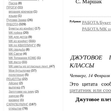
С. Маршак
Пасха
(8)
ПРОГИ
(11)
вязание крючком
(1)
языки
(1)
Пуговки,Замки
(26)
Рубрики:
РАБОТА/Букет
РАБОТА
(329)
РАБОТА/МК цве
Букеты из конфет
(17)
МК гофра
(20)
МК для деток
(9)
МК из конфет
(111)
МК по КВИЛЛИНГУ
(5)
МК свадьба
(8)
МК Свечи
(4)
ДЖУТОВОЕ 
МК Топиарии КОФЕ
(1)
МК фетр
(11)
КЛАССЫ
МК цветы из атласных лент.
(47)
Мои бутылочки
(37)
Четверг, 14 Февраля 
полотенце
(5)
РЕЦЕПТЫ
(22)
Это цитата со
Айсинг
(2)
выпечка
(7)
цитатник или со
Заготовки на зиму
(2)
закуски
(5)
Джутовое пле
карвинг
(1)
СКРАПБУКИНГ
(187)
открытки
(78)