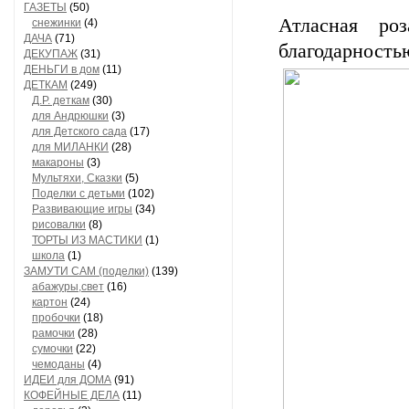
ГАЗЕТЫ
(50)
Атласная р
снежинки
(4)
ДАЧА
(71)
благодарностью
ДЕКУПАЖ
(31)
ДЕНЬГИ в дом
(11)
ДЕТКАМ
(249)
Д.Р. деткам
(30)
для Андрюшки
(3)
для Детского сада
(17)
для МИЛАНКИ
(28)
макароны
(3)
Мультяхи, Сказки
(5)
Поделки с детьми
(102)
Развивающие игры
(34)
рисовалки
(8)
ТОРТЫ ИЗ МАСТИКИ
(1)
школа
(1)
ЗАМУТИ САМ (поделки)
(139)
абажуры,свет
(16)
картон
(24)
пробочки
(18)
рамочки
(28)
сумочки
(22)
чемоданы
(4)
ИДЕИ для ДОМА
(91)
КОФЕЙНЫЕ ДЕЛА
(11)