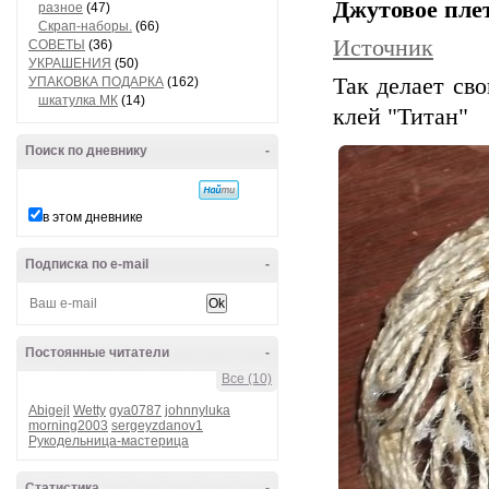
Джутовое плет
разное
(47)
Скрап-наборы.
(66)
Источник
СОВЕТЫ
(36)
УКРАШЕНИЯ
(50)
Так делает св
УПАКОВКА ПОДАРКА
(162)
шкатулка МК
(14)
клей "Титан"
Поиск по дневнику
-
в этом дневнике
Подписка по e-mail
-
Постоянные читатели
-
Все (10)
Abigejl
Wetty
gya0787
johnnyluka
morning2003
sergeyzdanov1
Рукодельница-мастерица
Статистика
-