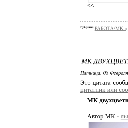
<<
Рубрики:
РАБОТА/МК цве
МК ДВУХЦВЕТ
Пятница, 08 Февраля
Это цитата соо
цитатник или со
МК двухцветн
Автор МК -
ль