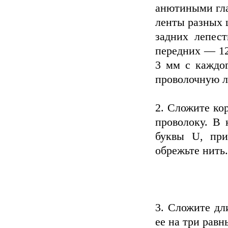
анютиными гла
ленты разных 
задних лепест
передних — 12
3 мм с каждог
проволочную ле
2. Сложите ко
проволоку. В 
буквы U, при
обрежьте нить.
3. Сложите дл
ее на три равн