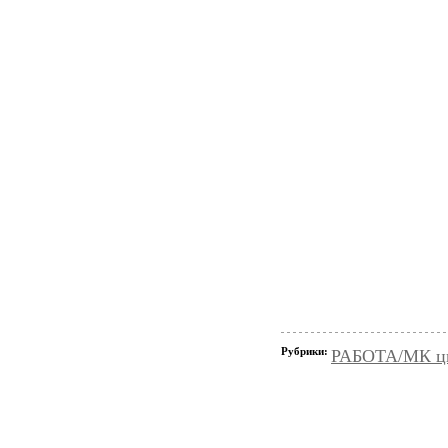
Рубрики:
РАБОТА/МК цве