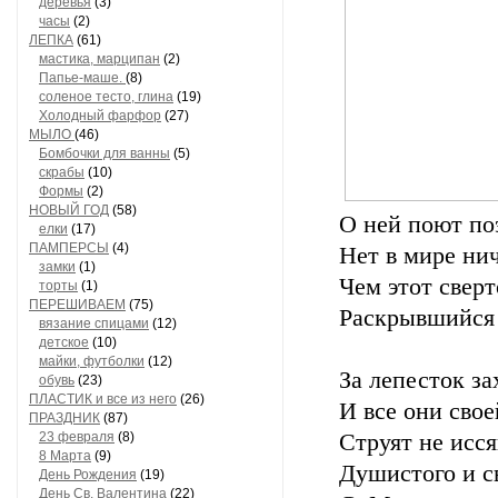
деревья
(3)
часы
(2)
ЛЕПКА
(61)
мастика, марципан
(2)
Папье-маше.
(8)
соленое тесто, глина
(19)
Холодный фарфор
(27)
МЫЛО
(46)
Бомбочки для ванны
(5)
скрабы
(10)
Формы
(2)
НОВЫЙ ГОД
(58)
О ней поют поэ
елки
(17)
ПАМПЕРСЫ
(4)
Нет в мире ни
замки
(1)
Чем этот сверт
торты
(1)
ПЕРЕШИВАЕМ
(75)
Раскрывшийся 
вязание спицами
(12)
детское
(10)
майки, футболки
(12)
За лепесток за
обувь
(23)
ПЛАСТИК и все из него
(26)
И все они сво
ПРАЗДНИК
(87)
23 февраля
(8)
Струят не исс
8 Марта
(9)
Душистого и с
День Рождения
(19)
День Св. Валентина
(22)