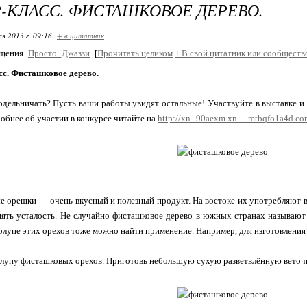
-КЛАСС. ФИСТАШКОВОЕ ДЕРЕВО.
я 2013 г. 09:16
+ в цитатник
бщения
Просто_Джаззи
[
Прочитать целиком
+
В свой цитатник или сообществ
сс. Фисташковое дерево.
дельничать? Пусть ваши работы увидят остальные! Участвуйте в выставке и 
обнее об участии в конкурсе читайте на
http://xn--90aexm.xn----mtbqfo1a4d.c
 орешки — очень вкусный и полезный продукт. На востоке их употребляют в 
ять усталость. Не случайно фисташковое дерево в южных странах называют
рлупе этих орехов тоже можно найти применение. Например, для изготовления
лупу фисташковых орехов. Приготовь небольшую сухую разветвлённую веточк