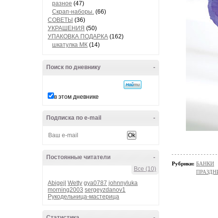
разное
(47)
Скрап-наборы.
(66)
СОВЕТЫ
(36)
УКРАШЕНИЯ
(50)
УПАКОВКА ПОДАРКА
(162)
шкатулка МК
(14)
Поиск по дневнику
-
в этом дневнике
Подписка по e-mail
-
Постоянные читатели
-
Рубрики:
БАНКИ
Все (10)
ПРАЗДН
Abigejl
Wetty
gya0787
johnnyluka
morning2003
sergeyzdanov1
Рукодельница-мастерица
Статистика
-