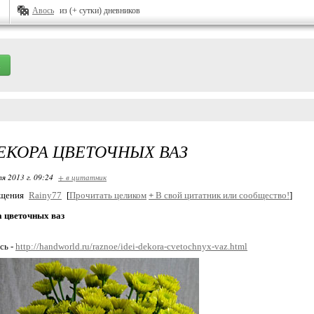
Авось
из (+ сутки) дневников
ЕКОРА ЦВЕТОЧНЫХ ВАЗ
я 2013 г. 09:24
+ в цитатник
бщения
Rainy77
[
Прочитать целиком
+
В свой цитатник или сообщество!
]
а цветочных ваз
сь -
http://handworld.ru/raznoe/idei-dekora-cvetochnyx-vaz.html