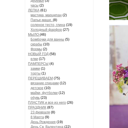
деревья
(3)
часы
(2)
ЛЕПКА
(61)
мастика, марципан
(2)
Папье-маше.
(8)
соленое тесто, глина
(19)
Холодный фарфор
(27)
МЫЛО
(46)
Бомбочки для ванны
(5)
скрабы
(10)
Формы
(2)
НОВЫЙ ГОД
(58)
елки
(17)
ПАМПЕРСЫ
(4)
замки
(1)
торты
(1)
ПЕРЕШИВАЕМ
(75)
вязание спицами
(12)
детское
(10)
майки, футболки
(12)
обувь
(23)
ПЛАСТИК и все из него
(26)
ПРАЗДНИК
(87)
23 февраля
(8)
8 Марта
(9)
День Рождения
(19)
День Св. Валентина
(22)