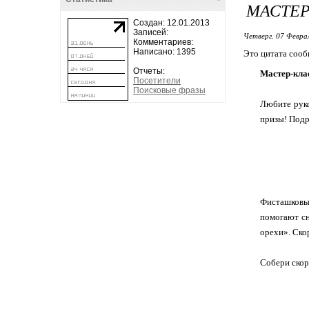
МАСТЕР
Создан: 12.01.2013
Записей:
Четверг, 07 Феврал
Комментариев:
Написано: 1395
Это цитата соо
Отчеты:
Мастер-кла
Посетители
Поисковые фразы
Любите руко
призы! Подр
Фисташковые
помогают сн
орехи». Ско
Собери скор