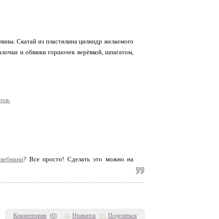
лины. Скатай из пластилина цилиндр желаемого
палочки и обвяжи горшочек верёвкой, шпагатом,
ров.
 вебмани
? Все просто! Сделать это можно на
Комментарии
(
0
)
Нравится
Поделиться