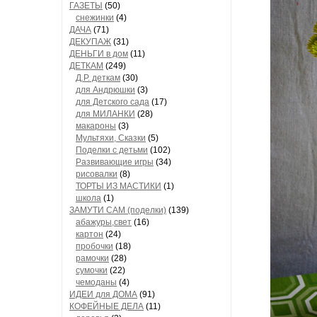
ГАЗЕТЫ
(50)
снежинки
(4)
ДАЧА
(71)
ДЕКУПАЖ
(31)
ДЕНЬГИ в дом
(11)
ДЕТКАМ
(249)
Д.Р. деткам
(30)
для Андрюшки
(3)
для Детского сада
(17)
для МИЛАНКИ
(28)
макароны
(3)
Мультяхи, Сказки
(5)
Поделки с детьми
(102)
Развивающие игры
(34)
рисовалки
(8)
ТОРТЫ ИЗ МАСТИКИ
(1)
школа
(1)
ЗАМУТИ САМ (поделки)
(139)
абажуры,свет
(16)
картон
(24)
пробочки
(18)
рамочки
(28)
сумочки
(22)
чемоданы
(4)
ИДЕИ для ДОМА
(91)
КОФЕЙНЫЕ ДЕЛА
(11)