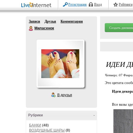
Регистрация
Вход
Рейтинги
Записи
Друзья
Комментарии
Создать дневник
Миласенок
ИДЕИ Д
Четверг, 07 Феврал
Это цитата соо
Идеи декор
В друзья
Все вазы зде
Рубрики
-
БАНКИ
(48)
ВОЗДУШНЫЕ ШАРЫ
(8)