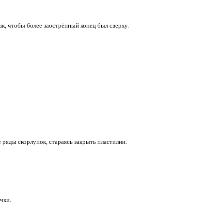
ак, чтобы более заострённый конец был сверху.
е ряды скорлупок, стараясь закрыть пластилин.
чки.