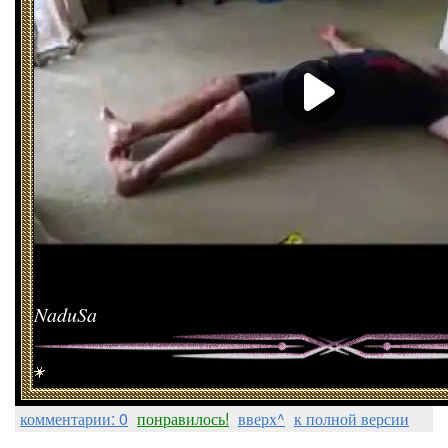
NaduSa
комментарии: 0
понравилось!
вверх^
к полной версии