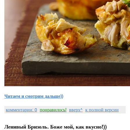
Читаем и смотрим дальше))
комментарии: 0
понравилось!
вверх^
к полной версии
Ленивый Бризоль. Боже мой, как вкусно!))