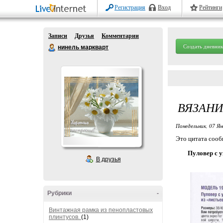
Регистрация
Вход
Рейтинги
Записи
Друзья
Комментарии
Создать дневник
нинель маркварт
ВЯЗАНИ
Понедельник, 07 Ян
Это цитата соо
Пуловер с у
В друзья
Рубрики
-
Винтажная рамка из пенопластовых
плинтусов.
(1)