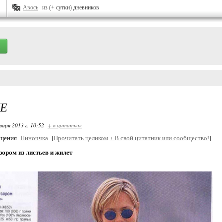
Авось
из (+ сутки) дневников
Е
варя 2013 г. 10:52
+ в цитатник
бщения
Ниноччка
[
Прочитать целиком
+
В свой цитатник или сообщество!
]
зором из листьев и жилет