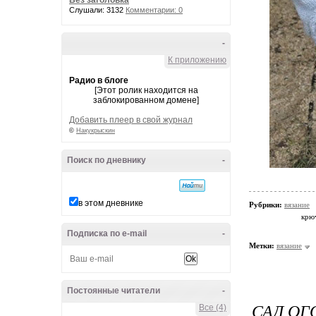
Без заголовка
Слушали: 3132
Комментарии: 0
-
К приложению
Радио в блоге
[Этот ролик находится на
заблокированном домене]
Добавить плеер в свой журнал
©
Накукрыскин
Поиск по дневнику
-
в этом дневнике
Рубрики:
вязание
крю
Подписка по e-mail
-
Метки:
вязание
Постоянные читатели
-
САД ОГ
Все (4)