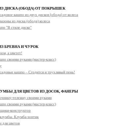
З ДИСКА (ОБОДА) ОТ ПОКРЫШЕК
садовое кашпо из двух дисков (обода) от колеса
азоны из диска (обода) колеса
по "В стиле диско"
З БРЕВНА И ЧУРОК
ом, а цветет!
по своими руками (мастер-класс)
ду
адовые кашпо – Сгодится и трухлявый пень!
ЛУМБЫ ДЛЯ ЦВЕТОВ ИЗ ДОСОК, ФАНЕРЫ
очницу-тележку своими руками
по своими руками (мастер-класс)
ящики-конструктор
клумбы. Клумба-зонтик
и для цветов