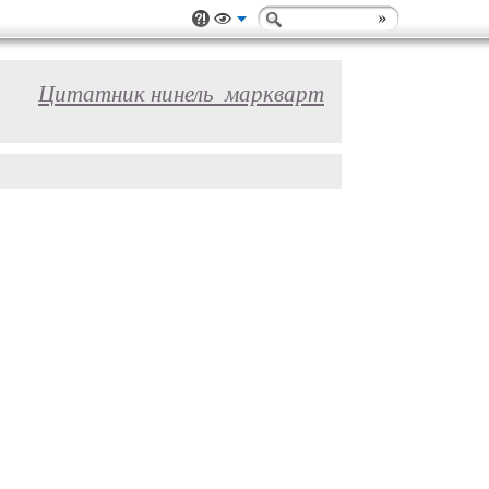
Цитатник нинель_маркварт