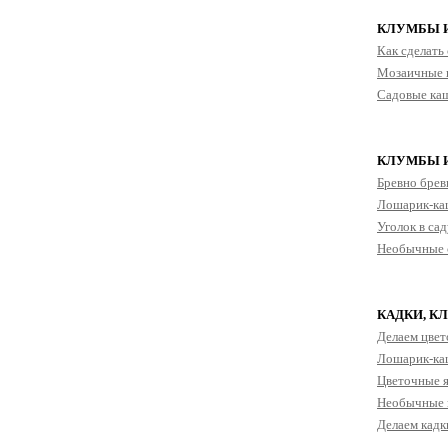
КЛУМБЫ И
Как сделать 
Мозаичные в
Садовые каш
КЛУМБЫ И
Бревно бревн
Лошарик-каш
Уголок в са
Необычные с
КАДКИ, К
Делаем цвет
Лошарик-каш
Цветочные 
Необычные 
Делаем кадк