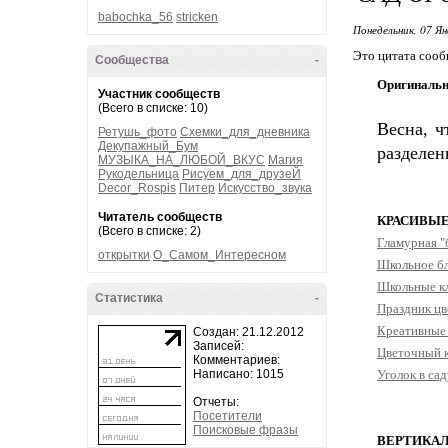
babochka_56
stricken
Понедельник, 07 Ян
Это цитата соо
Сообщества
-
Оригинальны
Участник сообществ
(Всего в списке: 10)
Весна, ч
Ретушь_фото
Схемки_для_дневника
Декупажный_Бум
разделен
МУЗЫКА_НА_ЛЮБОЙ_ВКУС
Магия
Рукодельница
Рисуем_для_друзеЙ
Decor_Rospis
Питер
Искусство_звука
Читатель сообществ
КРАСИВЫ
(Всего в списке: 2)
Гламурная "
открытки
О_Самом_Интересном
Школьное бл
Школьные к
Статистика
-
Праздник цв
Креативные
Создан: 21.12.2012
Записей:
Цветочный к
Комментариев:
Написано: 1015
Уголок в са
Отчеты:
Посетители
Поисковые фразы
ВЕРТИКА