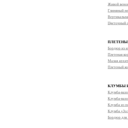
Живой венок
Глиняный не
Вертикальна
Цветочный с
ПЛЕТЕНЫ
Бордюр из и
Плетеная ко
Малая архит
Плетеный ко
КЛУМБЫ 
Клумба-вазо
Клумба-вазо
Клумба из п
Клумба «Зол
Бордюр для