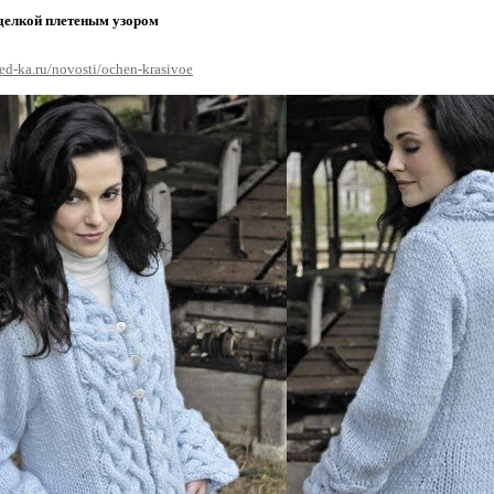
тделкой плетеным узором
ed-ka.ru/novosti/ochen-krasivoe