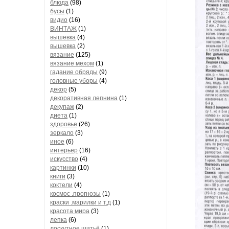
блюда
(98)
бусы
(1)
видио
(16)
ВИНТАЖ
(1)
вышевка
(4)
вышевка
(2)
вязание
(125)
вязание мехом
(1)
гадание обряды
(9)
головные уборы
(4)
декор
(5)
декоративная лепнина
(1)
декупаж
(2)
диета
(1)
здоровье
(26)
зеркало
(3)
иное
(6)
интерьер
(16)
искусство
(4)
картинки
(10)
книги
(3)
коктели
(4)
космос .прогнозы
(1)
краски .марилки и т.д
(1)
красота мира
(3)
лепка
(6)
лоскутное шитьё
(1)