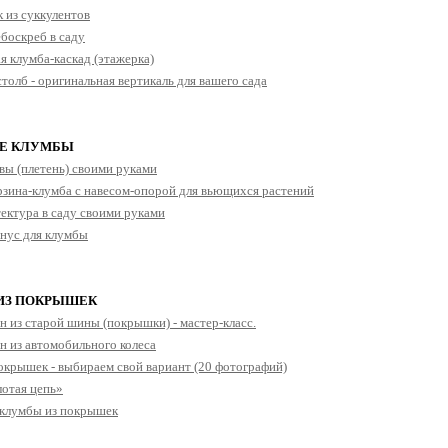
 из суккулентов
боскреб в саду
я клумба-каскад (этажерка)
толб - оригинальная вертикаль для вашего сада
Е КЛУМБЫ
вы (плетень) своими руками
рзина-клумба с навесом-опорой для вьющихся растений
ектура в саду своими руками
нус для клумбы
ИЗ ПОКРЫШЕК
н из старой шины (покрышки) - мастер-класс.
н из автомобильного колеса
окрышек - выбираем свой вариант (20 фотографий)
отая цепь»
 клумбы из покрышек