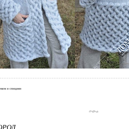
чком и спицами
ОРОД