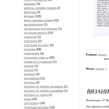
макраме
(3)
мебель .своими руками
(2)
молитвы
(3)
музыка
(116)
мыло своими руками
(13)
мыловарение
(1)
необычные достижения
(1)
обучение вязать
(10)
открытки
(1)
плетение
(2)
плетение из газет
(0)
поделки
(68)
пожелание
(4)
Рубрики:
вязание
полезные советы
(35)
крю
приметы и суеверия
(1)
разное
(1)
Метки:
вязание
резьба
(1)
религия
(4)
рисование
(12)
роспись
(3)
роспись по дереву керамики
(1)
ВЯЗАНИ
роспись по дереву керамики
(1)
роспись по ткани
(1)
руны
(10)
Понедельник, 07 Ян
сад огород
(18)
Это цитата соо
точечная роспись
(18)