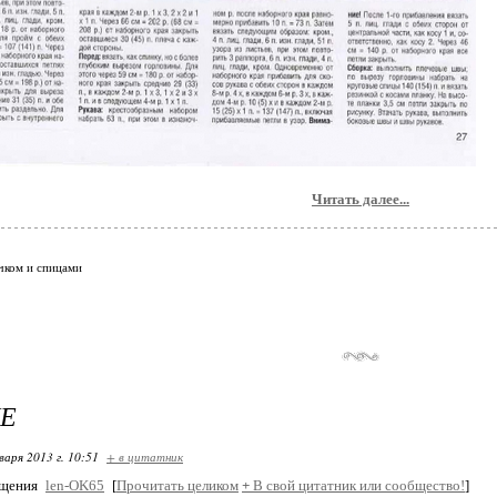
Читать далее...
чком и спицами
Е
варя 2013 г. 10:51
+ в цитатник
бщения
len-OK65
[
Прочитать целиком
+
В свой цитатник или сообщество!
]