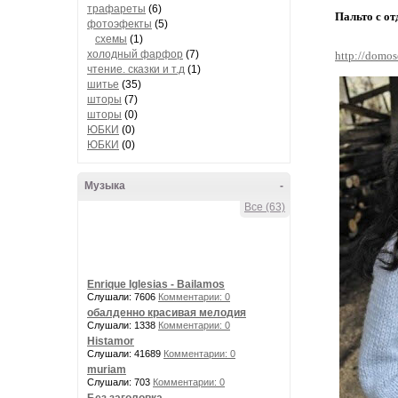
трафареты
(6)
Пальто с о
фотоэфекты
(5)
схемы
(1)
холодный фарфор
(7)
http://domos
чтение. сказки и т.д
(1)
шитье
(35)
шторы
(7)
шторы
(0)
ЮБКИ
(0)
ЮБКИ
(0)
Музыка
-
Все (63)
Enrique Iglesias - Bailamos
Слушали: 7606
Комментарии: 0
обалденно красивая мелодия
Слушали: 1338
Комментарии: 0
Histamor
Слушали: 41689
Комментарии: 0
muriam
Слушали: 703
Комментарии: 0