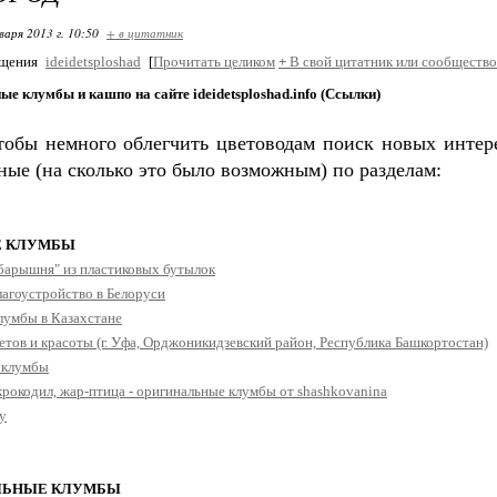
варя 2013 г. 10:50
+ в цитатник
бщения
ideidetsploshad
[
Прочитать целиком
+
В свой цитатник или сообщество
е клумбы и кашпо на сайте ideidetsploshad.info (Ссылки)
тобы немного облегчить цветоводам поиск новых инте
ные (на сколько это было возможным) по разделам:
Е КЛУМБЫ
барышня" из пластиковых бутылок
агоустройство в Белоруси
лумбы в Казахстане
етов и красоты (г. Уфа, Орджоникидзевский район, Республика Башкортостан)
 клумбы
рокодил, жар-птица - оригинальные клумбы от shashkovanina
ду
ЛЬНЫЕ КЛУМБЫ