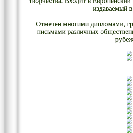
творчества. Входит в Европейский
издаваемый в
Отмечен многими дипломами, гр
письмами различных общественн
рубеж