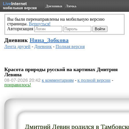
Live
Internet
Дневники
Личка
мобильная версия
Вы были перенаправлены на мобильную версию
страницы.
Вернуться!
Авторизация
Дневник
Нина_Зобкова
Лента друзей
-
Дневник
-
Полная версия
Красота природы русской на картинах Дмитрия
Левина
08-07-2026 20:42
к комментариям
-
к полной версии
-
понравилось!
Дмитрий Левин родился в Тамбовско