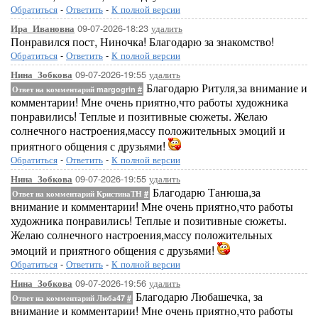
Обратиться
-
Ответить
-
К полной версии
09-07-2026-18:23
удалить
Ира_Ивановна
Понравился пост, Ниночка! Благодарю за знакомство!
Обратиться
-
Ответить
-
К полной версии
09-07-2026-19:55
удалить
Нина_Зобкова
Благодарю Ритуля,за внимание и
Ответ на комментарий margogrin
#
комментарии! Мне очень приятно,что работы художника
понравились! Теплые и позитивные сюжеты. Желаю
солнечного настроения,массу положительных эмоций и
приятного общения с друзьями!
Обратиться
-
Ответить
-
К полной версии
09-07-2026-19:55
удалить
Нина_Зобкова
Благодарю Танюша,за
Ответ на комментарий КристинаТН
#
внимание и комментарии! Мне очень приятно,что работы
художника понравились! Теплые и позитивные сюжеты.
Желаю солнечного настроения,массу положительных
эмоций и приятного общения с друзьями!
Обратиться
-
Ответить
-
К полной версии
09-07-2026-19:56
удалить
Нина_Зобкова
Благодарю Любашечка, за
Ответ на комментарий Люба47
#
внимание и комментарии! Мне очень приятно,что работы