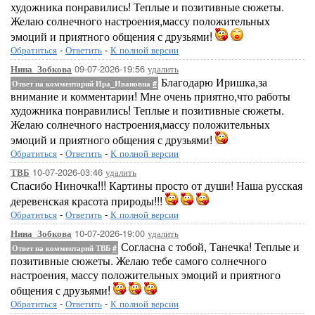
художника понравились! Теплые и позитивные сюжеты.
Желаю солнечного настроения,массу положительных
эмоций и приятного общения с друзьями!
Обратиться
-
Ответить
-
К полной версии
09-07-2026-19:56
удалить
Нина_Зобкова
Благодарю Иришка,за
Ответ на комментарий Ира_Ивановна
#
внимание и комментарии! Мне очень приятно,что работы
художника понравились! Теплые и позитивные сюжеты.
Желаю солнечного настроения,массу положительных
эмоций и приятного общения с друзьями!
Обратиться
-
Ответить
-
К полной версии
10-07-2026-03:46
удалить
ТВБ
Спасибо Ниночка!!! Картины просто от души! Наша русская
деревенская красота природы!!!
Обратиться
-
Ответить
-
К полной версии
10-07-2026-19:00
удалить
Нина_Зобкова
Согласна с тобой, Танечка! Теплые и
Ответ на комментарий ТВБ
#
позитивные сюжеты. Желаю тебе самого солнечного
настроения, массу положительных эмоций и приятного
общения с друзьями!
Обратиться
-
Ответить
-
К полной версии