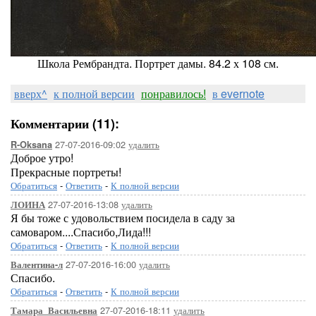
Школа Рембрандта. Портрет дамы. 84.2 х 108 см.
вверх^
к полной версии
понравилось!
в evernote
Комментарии (11):
27-07-2016-09:02
удалить
R-Oksana
Доброе утро!
Прекрасные портреты!
Обратиться
-
Ответить
-
К полной версии
27-07-2016-13:08
удалить
ЛОИНА
Я бы тоже с удовольствием посидела в саду за
самоваром....Спасибо,Лида!!!
Обратиться
-
Ответить
-
К полной версии
27-07-2016-16:00
удалить
Валентина-л
Спасибо.
Обратиться
-
Ответить
-
К полной версии
27-07-2016-18:11
удалить
Тамара_Васильевна