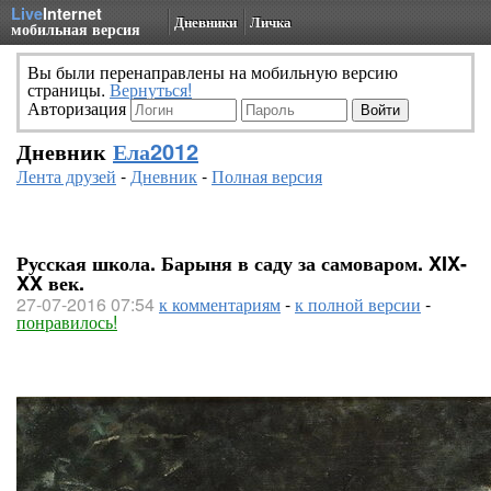
Live
Internet
Дневники
Личка
мобильная версия
Вы были перенаправлены на мобильную версию
страницы.
Вернуться!
Авторизация
Дневник
Ела2012
Лента друзей
-
Дневник
-
Полная версия
Русская школа. Барыня в саду за самоваром. XIX-
XX век.
27-07-2016 07:54
к комментариям
-
к полной версии
-
понравилось!