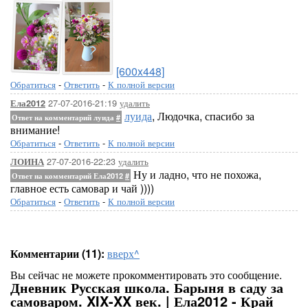
[600x448]
Обратиться
-
Ответить
-
К полной версии
27-07-2016-21:19
удалить
Ела2012
луида
, Людочка, спасибо за
Ответ на комментарий луида
#
внимание!
Обратиться
-
Ответить
-
К полной версии
27-07-2016-22:23
удалить
ЛОИНА
Ну и ладно, что не похожа,
Ответ на комментарий Ела2012
#
главное есть самовар и чай ))))
Обратиться
-
Ответить
-
К полной версии
Комментарии (11):
вверх^
Вы сейчас не можете прокомментировать это сообщение.
Дневник Русская школа. Барыня в саду за
самоваром. XIX-XX век. | Ела2012 - Край