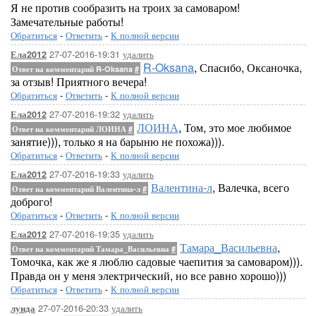
Я не против сообразить на троих за самоваром!
Замечательные работы!
Обратиться
-
Ответить
-
К полной версии
27-07-2016-19:31
удалить
Ела2012
R-Oksana
, Спасибо, Оксаночка,
Ответ на комментарий R-Oksana
#
за отзыв! Приятного вечера!
Обратиться
-
Ответить
-
К полной версии
27-07-2016-19:32
удалить
Ела2012
ЛОИНА
, Том, это мое любимое
Ответ на комментарий ЛОИНА
#
занятие))), только я на барыню не похожа))).
Обратиться
-
Ответить
-
К полной версии
27-07-2016-19:33
удалить
Ела2012
Валентина-л
, Валечка, всего
Ответ на комментарий Валентина-л
#
доброго!
Обратиться
-
Ответить
-
К полной версии
27-07-2016-19:35
удалить
Ела2012
Тамара_Васильевна
,
Ответ на комментарий Тамара_Васильевна
#
Томочка, как же я люблю садовые чаепития за самоваром))).
Правда он у меня электрический, но все равно хорошо)))
Обратиться
-
Ответить
-
К полной версии
27-07-2016-20:33
удалить
луида