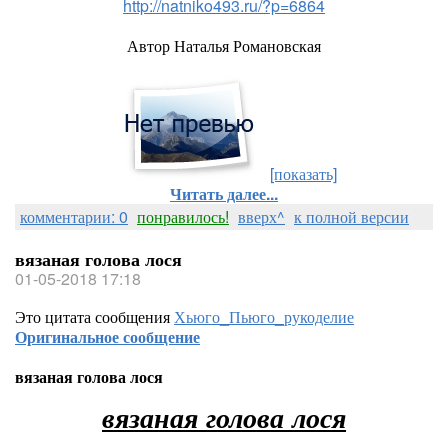
http://natniko493.ru/?p=6864
Автор Наталья Романовская
[показать]
Читать далее...
комментарии: 0
понравилось!
вверх^
к полной версии
вязаная голова лося
01-05-2018 17:18
Это цитата сообщения
Хьюго_Пьюго_рукоделие
Оригинальное сообщение
вязаная голова лося
вязаная голова лося