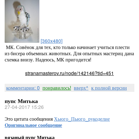
[360x480]
МК. Совёнок для тех, кто только начинает учиться плести
из бисера объемных животных. Для опытных мастериц дана
схемка внизу. Надеюсь, МК пригодится!
stranamasterov.ru/node/142146?tid=451
комментарии: 0
понравилось!
вверх^
к полной версии
пупс Митька
27-04-2017 15:26
Это цитата сообщения
Хьюго_Пьюго_рукоделие
Оригинальное сообщение
вязаный пупс Митька