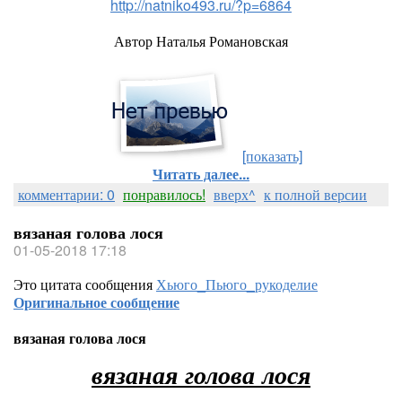
http://natniko493.ru/?p=6864
Автор Наталья Романовская
[показать]
Читать далее...
комментарии: 0
понравилось!
вверх^
к полной версии
вязаная голова лося
01-05-2018 17:18
Это цитата сообщения
Хьюго_Пьюго_рукоделие
Оригинальное сообщение
вязаная голова лося
вязаная голова лося