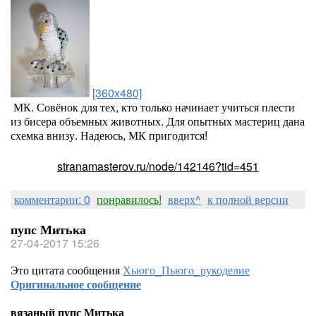
[360x480]
МК. Совёнок для тех, кто только начинает учиться плести
из бисера объемных животных. Для опытных мастериц дана
схемка внизу. Надеюсь, МК пригодится!
stranamasterov.ru/node/142146?tid=451
комментарии: 0
понравилось!
вверх^
к полной версии
пупс Митька
27-04-2017 15:26
Это цитата сообщения
Хьюго_Пьюго_рукоделие
Оригинальное сообщение
вязаный пупс Митька