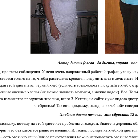
Автор диеты (слева - до диеты, справа - пос
 простота соблюдения. У меня очень напряженный рабочий график, ухожу из д
тается только на то, чтобы расстелить кровать, покормить кота и лечь спать. Н
для этой диеты это: чёрный хлеб (если есть возможность, покупайте хлеб с отр
енные овсяные хлопья (их можно заливать молоком, а можно водой). Всё. Тольк
о количество продуктов невелико, всего 3. Кстати, на сайте я уже видела диет
кг сбросила! Так вот, продолжу, голод на «хлебной» совер
Хлебная диета помогла мне сбросить 12 к
расскажу, почему на этой диете нет проблемы с голодом. Знаете, в деревнях об
рят, что без хлеба все равно не наешься. И, только посидев на хлебной диете, я
 есть овсяную кашу (для её приготовления можно использовать овсяные хлопь