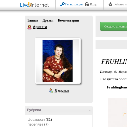
Регистрация
Вход
Рейтинги
Записи
Друзья
Комментарии
Создать дневник
Ариэтти
FRUHLI
Пятница, 01 Марта
Это цитата соо
Fruhlingfen
В друзья
Рубрики
-
фоамиран
(31)
переплёт
(7)