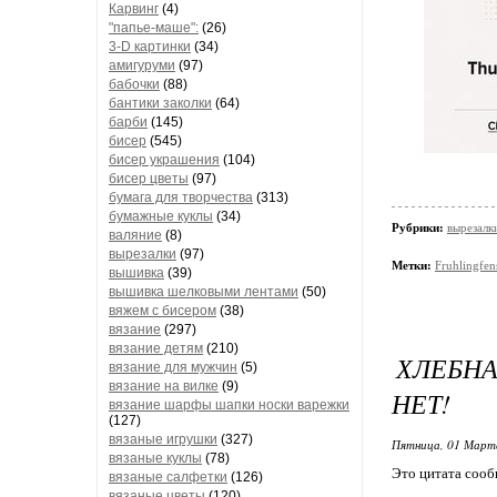
Карвинг
(4)
"папье-маше":
(26)
3-D картинки
(34)
амигуруми
(97)
бабочки
(88)
бантики заколки
(64)
барби
(145)
бисер
(545)
бисер украшения
(104)
бисер цветы
(97)
бумага для творчества
(313)
бумажные куклы
(34)
Рубрики:
вырезалк
валяние
(8)
вырезалки
(97)
Метки:
Fruhlingfen
вышивка
(39)
вышивка шелковыми лентами
(50)
вяжем с бисером
(38)
вязание
(297)
вязание детям
(210)
ХЛЕБНА
вязание для мужчин
(5)
вязание на вилке
(9)
НЕТ!
вязание шарфы шапки носки варежки
(127)
вязаные игрушки
(327)
Пятница, 01 Марта
вязаные куклы
(78)
Это цитата соо
вязаные салфетки
(126)
вязаные цветы
(120)