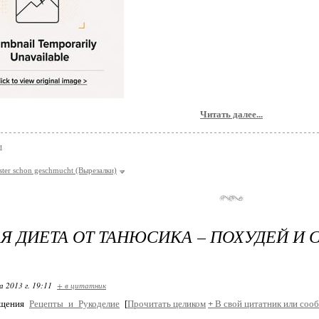
Читать далее...
и
ster schon geschmucht (Вырезалки)
Я ДИЕТА ОТ ТАНЮСИКА – ПОХУДЕЙ И
 2013 г. 19:11
+ в цитатник
бщения
Рецепты_и_Рукоделие
[
Прочитать целиком
+
В свой цитатник или соо