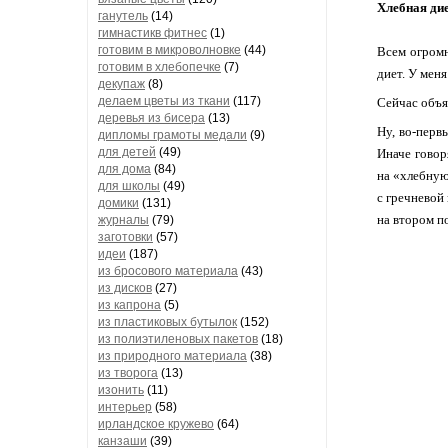
Хлебная дие
ганутель
(14)
гимнастикв фитнес
(1)
готовим в микроволновке
(44)
Всем огромн
готовим в хлебопечке
(7)
диет. У мен
декупаж
(8)
делаем цветы из ткани
(117)
Сейчас объя
деревья из бисера
(13)
Ну, во-перв
дипломы грамоты медали
(9)
для детей
(49)
Иначе говоря
для дома
(84)
на «хлебную
для школы
(49)
с гречневой 
домики
(131)
на втором по
журналы
(79)
заготовки
(57)
идеи
(187)
из бросового материала
(43)
из дисков
(27)
из капрона
(5)
из пластиковых бутылок
(152)
из полиэтиленовых пакетов
(18)
из природного материала
(38)
из творога
(13)
изонить
(11)
интерьер
(58)
ирландское кружево
(64)
канзаши
(39)