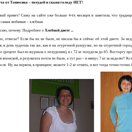
та от Танюсика – похудей и скажи голоду НЕТ!
ый привет! Сижу на сайте уже больше 4-ёх месяцев и заметила, что тради
я самая любимая – хлебная.
сню, почему. Подробнее о
Хлебной диете ...
ых, отвесы!! Если бы их не было, не писала бы я сейчас об этой диете. За н
, в день худеешь так же, как и на огуречной разгрузке, но на огуречной гораз
» (рецепт был из журнала о похудении), я с 72 кг похудела до 65. Восторгу пр
и японской, и результата почти не было, а тут раз – и минус 7 кг за неделю!! К
сле. Ну, на первом, в принципе, можете 1-2 кг отнять, и вот тогда точно-точно 