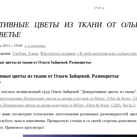
АТИВНЫЕ ЦВЕТЫ ИЗ ТКАНИ ОТ ОЛЬ
ВЕТЬЕ
 2013 г. 19:04
+ в цитатник
бщения
Глебова_Елена
[
Прочитать целиком
+
В свой цитатник или сообщество
е цветы из ткани от Ольги Зайцевой. Разноцветье
вные цветы из ткани от Ольги Зайцевой. Разноцветье
!
изучать великолепный труд Ольги Зайцевой "Декоративные цветы из ткани".
изготовления. Прекрасные цветы из шелка и кружев от Helen - Fiber & Stone, 
. Прекрасные цветы из шелка и кружев от Helen - Fiber & Stone, США. Часть 2
.
 вами посмотрим технологию изготовления различных разновидностей цветн
голубого льна и шиповника. Прекрасную статью я со своей стороны дополнил
ру. Приятного просмотра!