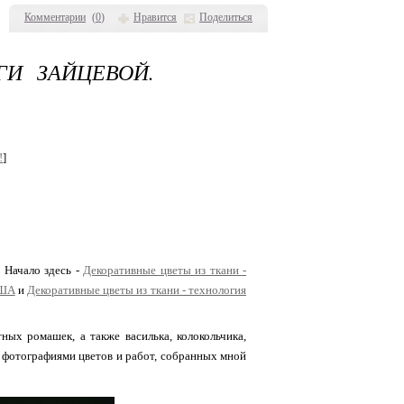
Комментарии
(
0
)
Нравится
Поделиться
ГИ ЗАЙЦЕВОЙ.
!
]
 Начало здесь -
Декоративные цветы из ткани -
США
и
Декоративные цветы из ткани - технология
ых ромашек, а также василька, колокольчика,
а фотографиями цветов и работ, собранных мной