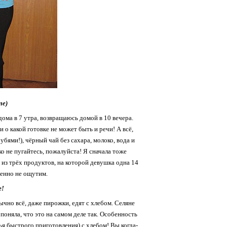
ле)
ома в 7 утра, возвращаюсь домой в 10 вечера.
и о какой готовке не может быть и речи! А всё,
убями!), чёрный чай без сахара, молоко, вода и
о не пугайтесь, пожалуйста! Я сначала тоже
у из трёх продуктов, на которой девушка одна 14
шенно не ощутим.
г!
ычно всё, даже пирожки, едят с хлебом. Селяне
 поняла, что это на самом деле так. Особенность
я быстрого приготовления) с хлебом! Вы когда-