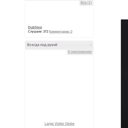
Все (1)
DubStep
Слушали: 372
Комментарии: 0
Всегда под рукой
-
К приложению
Large Visitor Globe