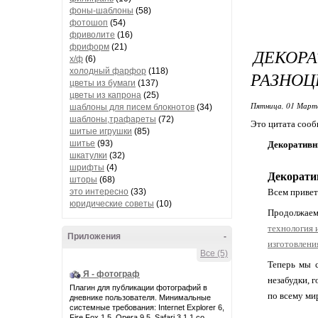
фоны-шаблоны
(58)
фотошоп
(54)
фриволите
(16)
фриформ
(21)
ДЕКОР
х/ф
(6)
холодный фарфор
(118)
РАЗНОЦ
цветы из бумаги
(137)
цветы из капрона
(25)
Пятница, 01 Марта
шаблоны для писем блокнотов
(34)
шаблоны,трафареты
(72)
Это цитата соо
шитые игрушки
(85)
шитье
(93)
Декоративны
шкатулки
(32)
шрифты
(4)
Декорати
шторы
(68)
это интересно
(33)
Всем привет
юридические советы
(10)
Продолжаем 
технология 
Приложения
-
изготовления
Все (5)
Теперь мы с
Я - фотограф
незабудки, 
Плагин для публикации фотографий в
по всему ми
дневнике пользователя. Минимальные
системные требования: Internet Explorer 6,
Fire Fox 1.5, Opera 9.5, Safari 3.1.1 со