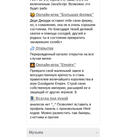
включенным JavaScript. Возможно это
будет рабо
Онлайн-игра "Большая ферма"
Дядя Джордж оставил тебе свою ферму,
но, к сожалению, она не в очень хорошем
состоянии. Но благодаря твоей деловой
хватке и помощи соседей, друзей и
родных ты в состоянии превратить
захиревшее хозяйст
Открытки
Перерожденный каталог открыток на все
случаи жизни
Онлайн-игра "Empire"
Преврати свой маленький замок в
могущественную крепость и стань
правителем величайшего королевства в
игре Goodgame Empire. Строй свою
собственную империю, расширяй ее и
защищай от других игроков. Б
Всегда под рукой
аналогов нет ^_^ Позволяет вставить в
профиль панель с произвольным Html-
кодом. Можно разместить там банеры,
счетчики и прочее
Музыка
-