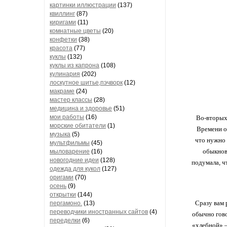
картинки иллюстрации
(137)
квиллинг
(87)
киригами
(11)
комнатные цветы
(20)
конфетки
(38)
красота
(77)
куклы
(132)
куклы из капрона
(108)
кулинария
(202)
лоскутное шитье,пэчворк
(12)
макраме
(24)
мастер классы
(28)
медицина и здоровье
(51)
мои работы
(16)
Во-вторых,
морские обитатели
(1)
Времени ос
музыка
(5)
что нужно 
мультфильмы
(45)
обыкнов
мыловарение
(16)
новогодние идеи
(128)
подумала, чт
одежда для кукол
(127)
оригами
(70)
осень
(9)
открытки
(144)
Сразу вам 
пергамоно.
(13)
переводчики иностранных сайтов
(4)
обычно гово
переделки
(6)
«хлебной» —