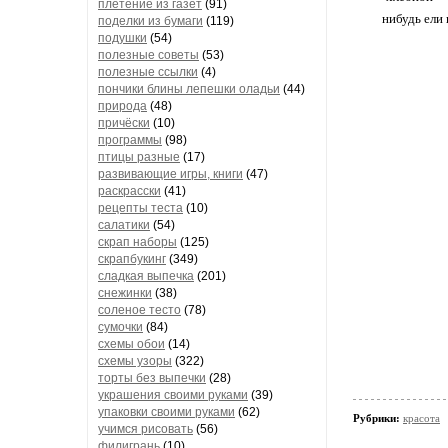
плетение из газет
(91)
нибудь ели 
поделки из бумаги
(119)
подушки
(54)
полезные советы
(53)
полезные ссылки
(4)
пончики блины лепешки оладьи
(44)
природа
(48)
причёски
(10)
программы
(98)
птицы разные
(17)
развивающие игры, книги
(47)
раскрасски
(41)
рецепты теста
(10)
салатики
(54)
скрап наборы
(125)
скрапбукинг
(349)
сладкая выпечка
(201)
снежинки
(38)
соленое тесто
(78)
сумочки
(84)
схемы обои
(14)
схемы узоры
(322)
торты без выпечки
(28)
украшения своими руками
(39)
упаковки своими руками
(62)
Рубрики:
красота
учимся рисовать
(56)
филигрань
(10)