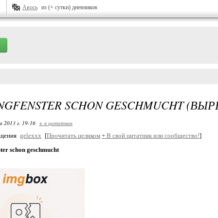
Авось
из (+ сутки) дневников
NGFENSTER SCHON GESCHMUCHT (ВЫР
 2013 г. 19:16
+ в цитатник
бщения
gelexxx
[
Прочитать целиком
+
В свой цитатник или сообщество!
]
ster schon geschmucht