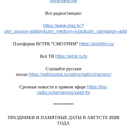
объясняем.рф/
Все радиостанции:
https://www.glaz.tv/?
utm_source=addon&utm_medium=logo&utm_campaign=add
Платформа ВГТРК "СМОТРИМ"
https://smotrim.ru/
Всё ТВ
https://wink.ru/tv
Слушайте русские
песни
https://radiopotok.ru/rating/radio/chanson/
Срочные новости в прямом эфире
https://top-
radio.ru/kemerovo/vesti-fm
************
ПРАЗДНИКИ И ПАМЯТНЫЕ ДАТЫ В АВГУСТЕ 2026
ГОДА