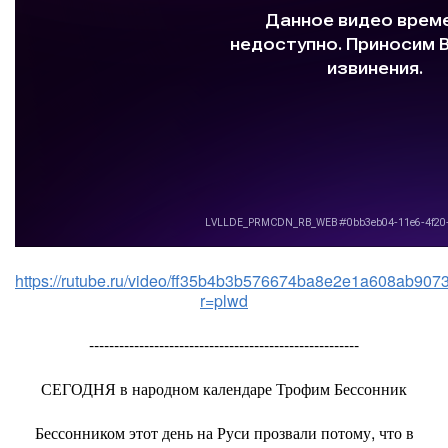
https://rutube.ru/video/ff35b4b3b576674ba8e2e1a608ab9073
r=plwd
------------------------------------------------------
СЕГОДНЯ в народном календаре Трофим Бессонник
Бессонником этот день на Руси прозвали потому, что в