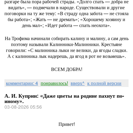
разгаре была пора рабочей страды. «Долго спать — добра не
видать», — подмечали в народе. Существовали и другие
поговорки на ту же тему: «В страду одна забота — не стояла
бы работа»; «Жать — не дремать»; «Хорошему хозяину и
день мал»; «Идет работа — спать неохота».
На Трофима начинали собирать калину и малину, а сам день
поэтому называли Калинники-Малинники. Крестьяне
говорили: «С малинника лыки не велики, да ягоды сладки.
А с калинника лык надерешь, да ягод в рот не возьмешь».
ВСЕМ ДОБРА!
комментарии: 4
понравилось!
вверх^
к полной версии
А. И. Куприн: «Даже цветы на родине пахнут по-
иному».
03-08-2026 05:56
Привет!