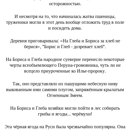
осторожностью.
И несмотря на то, что начиналась жатва пшеницы,
труженики могли в этот день вообще отложить труд в поле
и посидеть дома.
Деревня приговаривала: «На Глеба и Бориса за хлеб не
берися», "Борис и Глеб - дозревает хлеб".
На Бориса и Глеба народное суеверие перенесло некоторые
черты всеобъемлющего Перуна-громовника, чуть ли не
всецело приуроченные ко Илье-пророку.
Так, оно представляло их пашущими небесную ниву
выкованным ими самими плугом, запряжённым крылатым
Огненным Змеем.
На Бориса и Глеба хозяйки могли пойти в лес собирать
грибы и ягоды... черёмухи!
Эта чёрная ягода на Руси была чрезвычайно популярна. Она