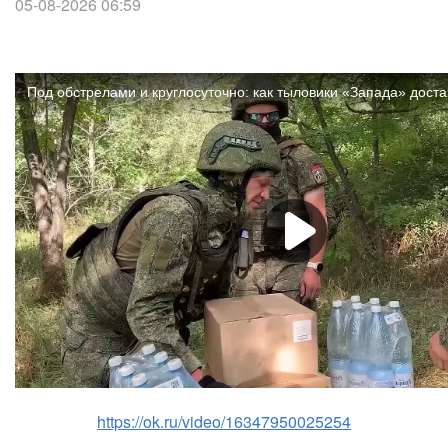
05-08-2026 06:59
https://ok.ru/video/16347950025254