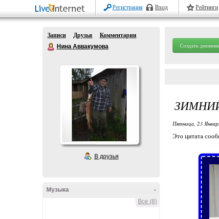
Регистрация
Вход
Рейтинги
Записи
Друзья
Комментарии
Создать дневник
Нина Аввакумова
ЗИМНИЙ
Пятница, 23 Январ
Это цитата соо
В друзья
Музыка
-
Все (8)