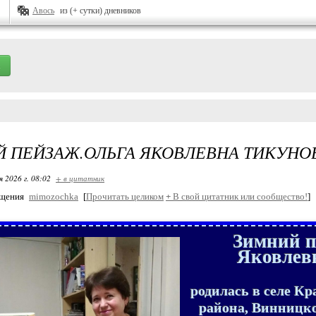
Авось
из (+ сутки) дневников
 ПЕЙЗАЖ.ОЛЬГА ЯКОВЛЕВНА ТИКУНО
я 2026 г. 08:02
+ в цитатник
бщения
mimozochka
[
Прочитать целиком
+
В свой цитатник или сообщество!
]
Зимний п
Яковлев
родилась в селе Кр
района, Винницкой