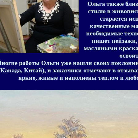
Ольга также близ
стилю в живописи
старается ис
качественные ма
необходимые техн
пишет пейзажи,
масляными краскам
освоит
ногие работы Ольги уже нашли своих поклонни
Канада, Китай), и заказчики отмечают в отзыв
яркие, живые и наполнены теплом и любо