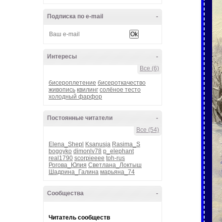
Подписка по e-mail
-
Интересы
-
Все (6)
бисероплетение
бисероткачество
живопись
квилинг
солёное тесто
холодный фарфор
Постоянные читатели
-
Все (54)
Elena_Shepl
Ksanusja
Rasima_S
bogoyko
dimonlv78
p_elephant
real1790
scorpieeee
toh-rus
Рогова_Юлия
Светлана_Локтыш
Шадрина_Галина
марьяна_74
Сообщества
-
Читатель сообществ