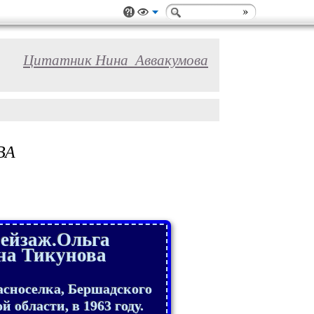
Цитатник Нина_Аввакумова
ВА
ейзаж.Ольга
на Тикунова
асноселка, Бершадского
 области, в 1963 году.