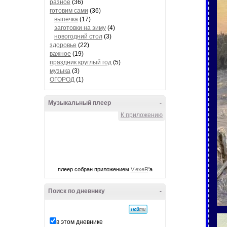
разное
(36)
готовим сами
(36)
выпечка
(17)
заготовки на зиму
(4)
новогодний стол
(3)
здоровье
(22)
важное
(19)
праздник круглый год
(5)
музыка
(3)
ОГОРОД
(1)
Музыкальный плеер
-
К приложению
плеер собран приложением
V.exeR
'а
Поиск по дневнику
-
в этом дневнике