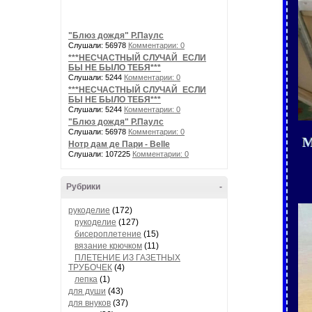
"Блюз дождя" Р.Паулс
Слушали: 56978
Комментарии: 0
***НЕСЧАСТНЫЙ СЛУЧАЙ_ЕСЛИ
БЫ НЕ БЫЛО ТЕБЯ***
Слушали: 5244
Комментарии: 0
***НЕСЧАСТНЫЙ СЛУЧАЙ_ЕСЛИ
БЫ НЕ БЫЛО ТЕБЯ***
Слушали: 5244
Комментарии: 0
"Блюз дождя" Р.Паулс
Слушали: 56978
Комментарии: 0
М
Нотр дам де Пари - Belle
Слушали: 107225
Комментарии: 0
Рубрики
-
рукоделие
(172)
рукоделие
(127)
бисероплетение
(15)
вязание крючком
(11)
ПЛЕТЕНИЕ ИЗ ГАЗЕТНЫХ
ТРУБОЧЕК
(4)
лепка
(1)
для души
(43)
для внуков
(37)