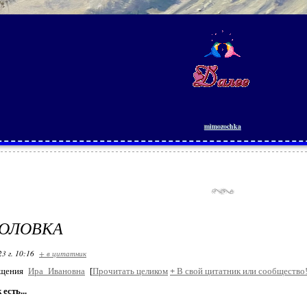
mimozochka
ГОЛОВКА
23 г. 10:16
+ в цитатник
бщения
Ира_Ивановна
[
Прочитать целиком
+
В свой цитатник или сообщество
 есть...