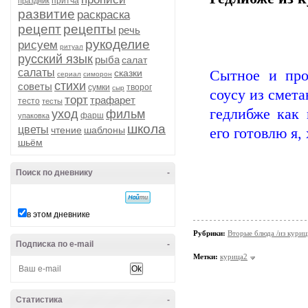
притча
праздник
развитие
раскраска
рецепт
рецепты
речь
рукоделие
рисуем
ритуал
русский язык
рыба
салат
салаты
сказки
Сытное и про
сериал
симорон
стихи
советы
сумки
творог
сыр
соусу из смета
торт
трафарет
тесто
тесты
гедлибже как 
уход
фильм
фарш
упаковка
школа
цветы
чтение
шаблоны
его готовлю я,
шьём
Поиск по дневнику
-
в этом дневнике
Рубрики:
Вторые блюда /из кури
Подписка по e-mail
-
Метки:
курица2
Статистика
-