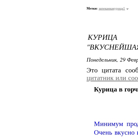
Метки:
запеканкакурица1
КУРИЦА 
"ВКУСНЕЙША
Понедельник, 29 Февр
Это цитата со
цитатник или со
Курица в гор
Минимум прод
Очень вкусно 