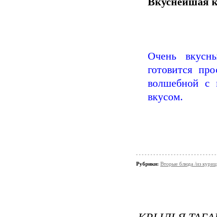
Вкуснейшая к
Очень вкусн
готовится про
волшебной с 
вкусом.
Рубрики:
Вторые блюда /из кури
КРЫЛЬЯ ТАБА