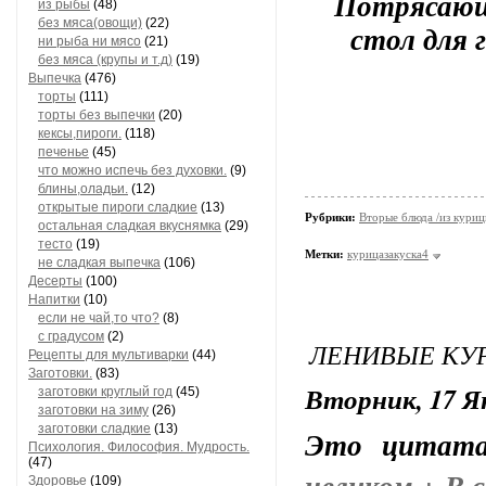
Потрясающи
из рыбы
(48)
без мяса(овощи)
(22)
стол для 
ни рыба ни мясо
(21)
без мяса (крупы и т.д)
(19)
Выпечка
(476)
торты
(111)
торты без выпечки
(20)
кексы,пироги.
(118)
печенье
(45)
что можно испечь без духовки.
(9)
блины,оладьи.
(12)
открытые пироги сладкие
(13)
Рубрики:
Вторые блюда /из кури
остальная сладкая вкуснямка
(29)
тесто
(19)
Метки:
курицазакуска4
не сладкая выпечка
(106)
Десерты
(100)
Напитки
(10)
если не чай,то что?
(8)
с градусом
(2)
ЛЕНИВЫЕ КУ
Рецепты для мультиварки
(44)
Заготовки.
(83)
Вторник, 17 Ян
заготовки круглый год
(45)
заготовки на зиму
(26)
заготовки сладкие
(13)
Это цитат
Психология. Философия. Мудрость.
(47)
Здоровье
(109)