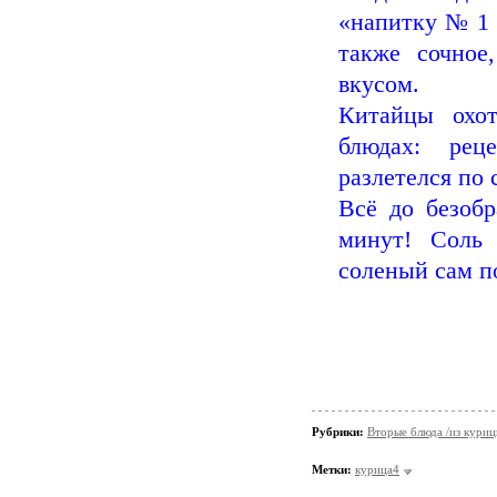
«напитку № 1 
также сочное
вкусом.
Китайцы охо
блюдах: ре
разлетелся по 
Всё до безобр
минут! Соль 
соленый сам по
Рубрики:
Вторые блюда /из кури
Метки:
курица4