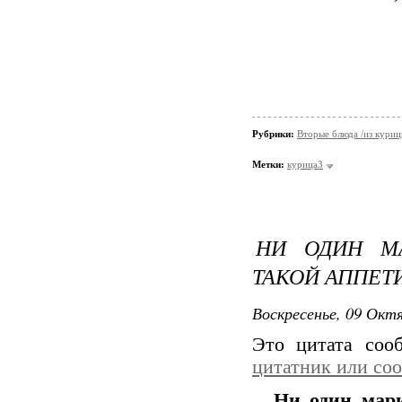
Рубрики:
Вторые блюда /из кури
Метки:
курица3
НИ ОДИН М
ТАКОЙ АППЕТИ
Воскресенье, 09 Октя
Это цитата со
цитатник или со
Ни один мари