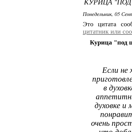
КУРИЦА "ПОД
Понедельник, 05 Сент
Это цитата со
цитатник или со
Курица "под 
Если не
приготовл
в духов
аппетитны
духовке и 
понравит
очень прос