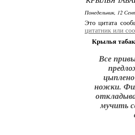
Понедельник, 12 Сент
Это цитата соо
цитатник или со
Крылья таба
Все привы
предло
цыпленок
ножки. Фил
откладыва
мучить с