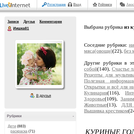
Регистрация
Вход
Рейтинги
Авос
Записи
Друзья
Комментарии
Выбрана рубрика
из 
Иишка81
Соседние рубрики:
ни
мяса(овощи)
(22),
без 
Другие рубрики в э
собой
(140),
Счастье т
Рецепты для мультив
Полезная информац
Открытки и всё для н
Кулинария
(116),
Инт
В друзья
Здоровье
(109),
Заним
Животные
(13),
ДЛЯ
Вышивка крестиком
(2
Рубрики
-
Дети
(883)
КУРИНЫЕ ГО
раскраска
(71)