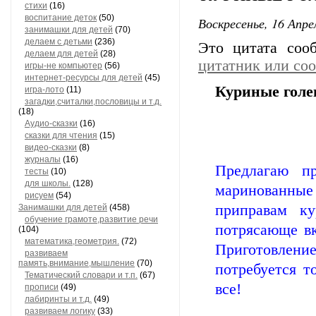
стихи
(16)
воспитание деток
(50)
Воскресенье, 16 Апре
занимашки для детей
(70)
делаем с детьми
(236)
Это цитата со
делаем для детей
(28)
цитатник или со
игры-не компьютер
(56)
интернет-ресурсы для детей
(45)
Куриные голе
игра-лото
(11)
загадки,считалки,пословицы и т.д.
(18)
Аудио-сказки
(16)
сказки для чтения
(15)
видео-сказки
(8)
журналы
(16)
Предлагаю пр
тесты
(10)
для школы.
(128)
маринованные 
рисуем
(54)
приправам ку
Занимашки для детей
(458)
обучение грамоте,развитие речи
потрясающе вк
(104)
математика,геометрия.
(72)
Приготовлен
развиваем
память,внимание,мышление
(70)
потребуется т
Тематический словари и т.п.
(67)
все!
прописи
(49)
лабиринты и т.д.
(49)
развиваем логику
(33)