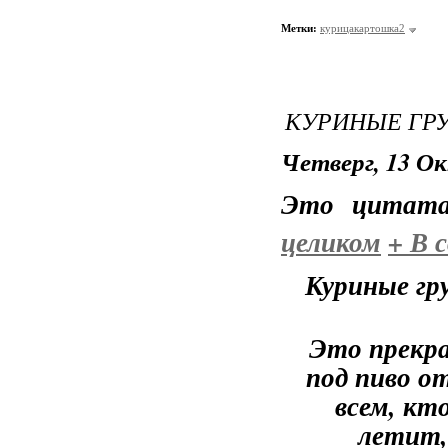
Метки:
курицакартошка2
КУРИНЫЕ ГРУ
Четверг, 13 Ок
Это цитат
целиком
+
В с
Куриные гр
Это прекра
под пиво от
всем, кт
летит,