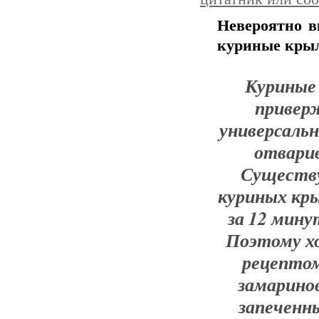
Невероятно в
куриные кры
Куриные
приверж
универсаль
отварив
Существу
куриных кр
за 12 мину
Поэтому х
рецептом
замарино
запеченны