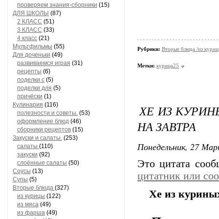
проверяем знания-сборники
(15)
ДЛЯ ШКОЛЫ
(87)
2 КЛАСС
(51)
3 КЛАСС
(33)
4 класс
(21)
Мультфильмы
(55)
Рубрики:
Вторые блюда /из кури
Для доченьки
(49)
развиваемся играя
(31)
Метки:
курица25
рецепты
(6)
поделки с
(5)
поделки для
(5)
причёски
(1)
Кулинария
(116)
ХЕ ИЗ КУРИН
полезности и советы.
(53)
оформление блюд
(46)
НА ЗАВТРА
сборники рецептов
(15)
Закуски и салаты.
(253)
Понедельник, 27 Мар
салаты
(110)
закуски
(92)
Это цитата соо
слоённые салаты
(50)
Соусы
(13)
цитатник или со
Супы
(5)
Вторые блюда
(327)
Хе из куриных
из курицы
(122)
из мяса
(49)
из фарша
(49)