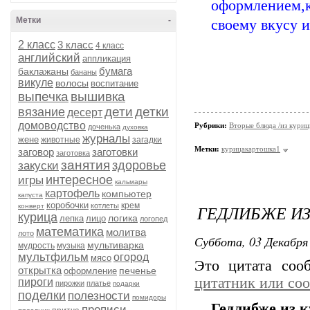
оформлением,к
Метки
-
своему вкусу и
2 класс
3 класс
4 класс
английский
аппликация
бумага
баклажаны
бананы
викуле
волосы
воспитание
выпечка
вышивка
дети
детки
вязание
десерт
домоводство
Рубрики:
Вторые блюда /из кури
доченька
духовка
журналы
жене
животные
загадки
Метки:
курицакартошка1
заговор
заготовки
заготовка
занятия
здоровье
закуски
интересное
игры
кальмары
картофель
компьютер
капуста
коробочки
крем
котлеты
ГЕДЛИБЖЕ И
конверт
курица
логика
лепка
лицо
логопед
математика
молитва
лото
Суббота, 03 Декабря 
мультиварка
мудрость
музыка
мультфильм
огород
мясо
Это цитата со
открытка
печенье
оформление
цитатник или со
пироги
пирожки
платье
подарки
поделки
полезности
помидоры
Гедлибже из 
прописи