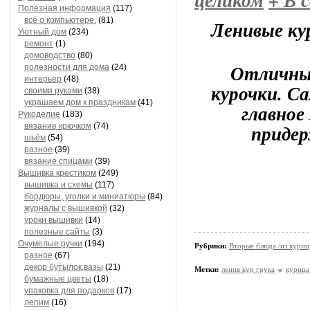
целиком
+
В с
Полезная информация
(117)
всё о компьютере.
(81)
Ленивые ку
Уютный дом
(234)
ремонт
(1)
домоводство
(80)
Отличный
полезности для дома
(24)
интерьер
(48)
курочки. С
своими руками
(38)
украшаем дом к праздникам
(41)
главное
Рукоделие
(183)
придер
вязание крючком
(74)
шьём
(54)
разное
(39)
вязание спицами
(39)
Вышивка крестиком
(249)
вышивка и схемы
(117)
бордюры, уголки и миниатюры
(84)
журналы с вышивкой
(32)
уроки вышивки
(14)
полезные сайты
(3)
Очумелые ручки
(194)
Рубрики:
Вторые блюда /из кури
разное
(67)
декор бутылок,вазы
(21)
Метки:
ленив кур грука
курица
бумажные цветы
(18)
упаковка для подарков
(17)
лепим
(16)