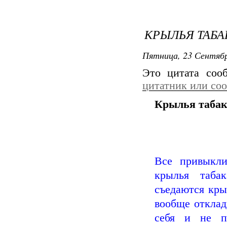
КРЫЛЬЯ ТАБА
Пятница, 23 Сентябр
Это цитата со
цитатник или со
Крылья таба
Все привыкли
крылья таба
съедаются кры
вообще отклад
себя и не пр