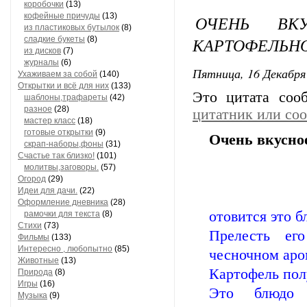
коробочки
(13)
кофейные причуды
(13)
ОЧЕНЬ ВК
из пластиковых бутылок
(8)
КАРТОФЕЛЬН
сладкие букеты
(8)
из дисков
(7)
журналы
(6)
Пятница, 16 Декабря 
Ухаживаем за собой
(140)
Открытки и всё для них
(133)
Это цитата со
шаблоны,трафареты
(42)
разное
(28)
цитатник или со
мастер класс
(18)
готовые открытки
(9)
Очень вкусно
скрап-наборы,фоны
(31)
Счастье так близко!
(101)
молитвы,заговоры.
(57)
Огород
(29)
Идеи для дачи.
(22)
Оформление дневника
(28)
отовится это б
рамочки для текста
(8)
Стихи
(73)
Прелесть его
Фильмы
(133)
Интересно , любопытно
(85)
чесночном аро
Животные
(13)
Картофель пол
Природа
(8)
Игры
(16)
Это блюдо
Музыка
(9)