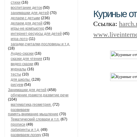
стихи
(16)
воспитание деток
(50)
Куриные о
занимашки для детей
(70)
делаем с детьми
(236)
Ссылка:
harch.
делаем для детей
(28)
игры-не компьютер
(56)
www.liveinterne
интернет-ресурсы для детей
(45)
игра-лото
(11)
загадки,считалки,пословицы и т.д.
(18)
Аудио-сказки
(16)
сказки для чтения
(15)
видео-сказки
(8)
журналы
(16)
тесты
(10)
для школы.
(128)
рисуем
(54)
Занимашки для детей
(458)
обучение грамоте,развитие речи
(104)
математика,геометрия.
(72)
развиваем
память,внимание,мышление
(70)
Тематический словари и т.п.
(67)
прописи
(49)
лабиринты и т.д.
(49)
развиваем логику
(33)