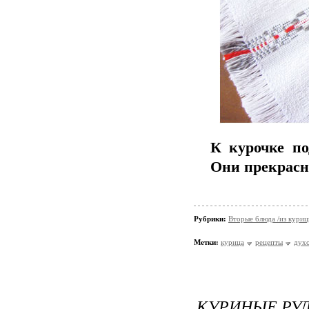
К курочке по
Они прекрасно
Рубрики:
Вторые блюда /из кури
Метки:
курица
рецепты
дух
КУРИНЫЕ РУЛ