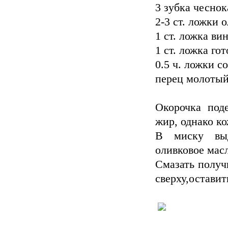
3 зубка чеснок
2-3 ст. ложки 
1 ст. ложка ви
1 ст. ложка го
0.5 ч. ложки с
перец молотый
Окорочка под
жир, однако ко
В миску выд
оливковое мас
Смазать получ
сверху,оставит