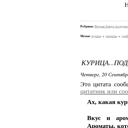
Н
Рубрики:
Вторые блюда /из кури
Метки:
курица
рецепты
гри
КУРИЦА...ПО
Четверг, 20 Сентябр
Это цитата соо
цитатник или со
Ах, какая кур
Вкус и аром
Ароматы, кот