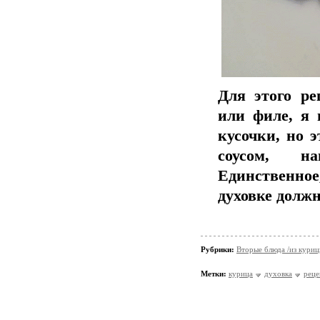
Для этого ре
или филе, я 
кусочки, но э
соусом, н
Единственное
духовке должн
Рубрики:
Вторые блюда /из кури
Метки:
курица
духовка
реце