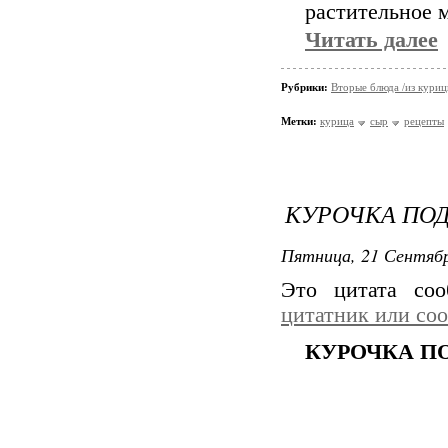
растительное 
Читать далее
Рубрики:
Вторые блюда /из кури
Метки:
курица
сыр
рецепты
КУРОЧКА ПО
Пятница, 21 Сентябр
Это цитата со
цитатник или со
КУРОЧКА П