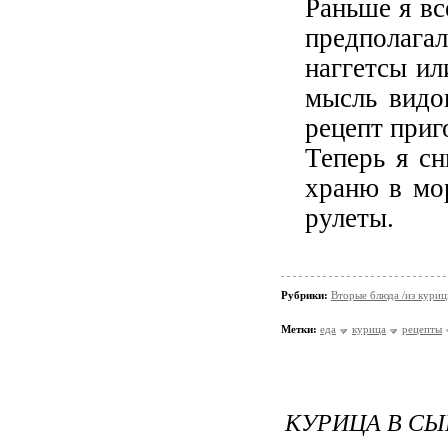
Раньше я вс
предполага
наггетсы ил
мысль видо
рецепт приг
Теперь я с
храню в мо
рулеты.
Рубрики:
Вторые блюда /из кури
Метки:
еда
курица
рецепты
КУРИЦА В СЫ