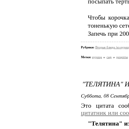
посыпать терт
Чтобы корочка
тоненькую сет
Запечь при 200
Рубрики:
Вторые блюда /из кури
Метки:
курица
сыр
рецепты
"ТЕЛЯТИНА" 
Суббота, 08 Сентябр
Это цитата со
цитатник или со
"Телятина" и