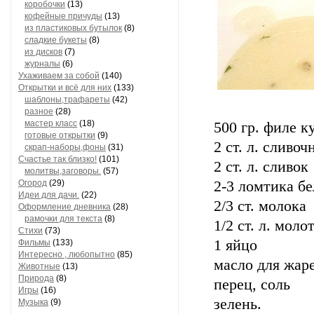
коробочки
(13)
кофейные причуды
(13)
из пластиковых бутылок
(8)
сладкие букеты
(8)
из дисков
(7)
журналы
(6)
Ухаживаем за собой
(140)
Открытки и всё для них
(133)
шаблоны,трафареты
(42)
разное
(28)
мастер класс
(18)
500 гp. филе 
готовые открытки
(9)
2 ст. л. сливоч
скрап-наборы,фоны
(31)
Счастье так близко!
(101)
2 ст. л. сливок
молитвы,заговоры.
(57)
Огород
(29)
2-3 ломтика бе
Идеи для дачи.
(22)
2/3 ст. молока
Оформление дневника
(28)
рамочки для текста
(8)
1/2 ст. л. мол
Стихи
(73)
1 яйцо
Фильмы
(133)
Интересно , любопытно
(85)
масло для жар
Животные
(13)
Природа
(8)
перец, соль
Игры
(16)
зелень.
Музыка
(9)