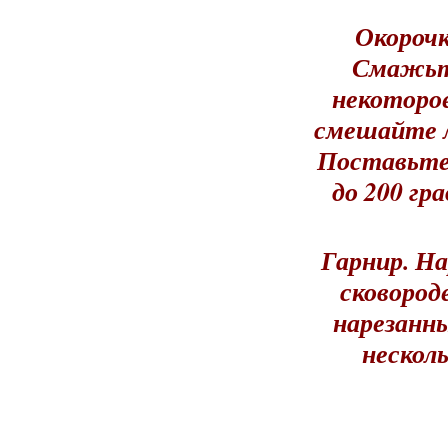
Окорочк
Смажьте
некоторое
смешайте л
Поставьте 
до 200 гр
Гарнир. Н
сковород
нарезанны
нескол