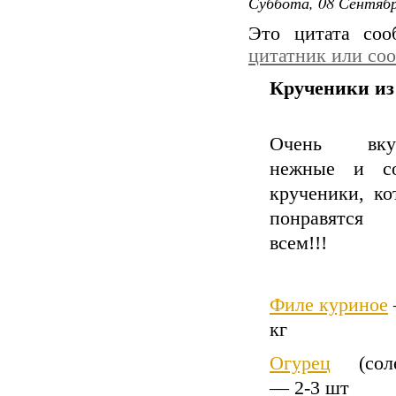
Суббота, 08 Сентябр
Это цитата со
цитатник или со
Крученики из
Очень вкус
нежные и с
крученики, ко
понравятся 
всем!!!
Филе куриное
кг
Огурец
(соле
— 2-3 шт