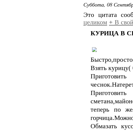
Суббота, 08 Сентябр
Это цитата со
целиком
+
В свой
КУРИЦА В 
Быстро,просто
Взять курицу( 
Приготовить
чеснок.Натере
Приготовить
сметана,майон
теперь по же
горчица.Можно
Обмазать кус