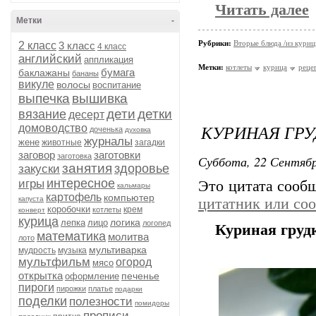
Читать далее
Метки
-
Рубрики:
Вторые блюда /из кури
2 класс
3 класс
4 класс
английский
аппликация
Метки:
котлеты
курица
реце
бумага
баклажаны
бананы
викуле
волосы
воспитание
выпечка
вышивка
дети
детки
вязание
десерт
КУРИНАЯ ГРУ
домоводство
доченька
духовка
журналы
жене
животные
загадки
заговор
заготовки
заготовка
Суббота, 22 Сентябр
занятия
здоровье
закуски
интересное
игры
Это цитата соо
кальмары
картофель
компьютер
капуста
цитатник или со
коробочки
крем
котлеты
конверт
курица
логика
лепка
лицо
логопед
Куриная груд
математика
молитва
лото
мультиварка
мудрость
музыка
мультфильм
огород
мясо
открытка
печенье
оформление
пироги
пирожки
платье
подарки
поделки
полезности
помидоры
прописи