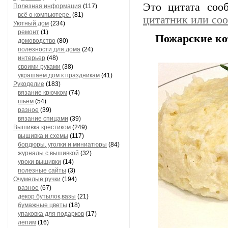
Это цитата со
Полезная информация
(117)
всё о компьютере.
(81)
цитатник или со
Уютный дом
(234)
ремонт
(1)
Пожарские ко
домоводство
(80)
полезности для дома
(24)
интерьер
(48)
своими руками
(38)
украшаем дом к праздникам
(41)
Рукоделие
(183)
вязание крючком
(74)
шьём
(54)
разное
(39)
вязание спицами
(39)
Вышивка крестиком
(249)
вышивка и схемы
(117)
бордюры, уголки и миниатюры
(84)
журналы с вышивкой
(32)
уроки вышивки
(14)
полезные сайты
(3)
Очумелые ручки
(194)
разное
(67)
декор бутылок,вазы
(21)
бумажные цветы
(18)
упаковка для подарков
(17)
лепим
(16)