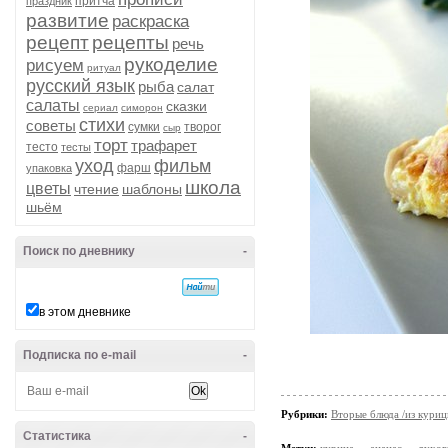
притча
праздник
развитие
раскраска
рецепт
рецепты
речь
рукоделие
рисуем
ритуал
русский язык
рыба
салат
салаты
сказки
сериал
симорон
стихи
советы
сумки
творог
сыр
торт
трафарет
тесто
тесты
уход
фильм
фарш
упаковка
школа
цветы
чтение
шаблоны
шьём
Поиск по дневнику
-
в этом дневнике
Подписка по e-mail
-
Рубрики:
Вторые блюда /из кури
Статистика
-