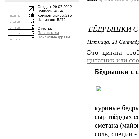
Метки:
курица
ананас
духов
Создан: 29.07.2012
Записей: 4864
Комментариев: 285
Написано: 5373
БЁДРЫШКИ С
Отчеты:
Посетители
Поисковые фразы
Пятница, 21 Сентябр
Это цитата со
цитатник или со
Бёдрышки с 
куриные бедры
сыр твёрдых со
сметана (майоне
соль, специи -