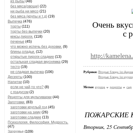
из рыбы
(48)
без мяса(овощи)
(22)
ни рыба ни мясо
(21)
без мяса (крупы и т.д)
(19)
Выпечка
(476)
Очень вкус
торты
(111)
с 
торты без выпечки
(20)
кексы,пироги.
(118)
печенье
(45)
что можно испечь без духовки.
(9)
блины,оладьи.
(12)
http://kamelena
открытые пироги сладкие
(13)
остальная сладкая вкуснямка
(29)
тесто
(19)
не сладкая выпечка
(106)
Рубрики:
Вторые блюда /из фарш
Десерты
(100)
Вторые блюда /из кури
Напитки
(10)
если не чай,то что?
(8)
Метки:
курица
рецепты
сыр
с градусом
(2)
Рецепты для мультиварки
(44)
Заготовки.
(83)
заготовки круглый год
(45)
ПОЖАРСКИЕ 
заготовки на зиму
(26)
заготовки сладкие
(13)
Психология. Философия. Мудрость.
Вторник, 25 Сентябр
(47)
Здоровье
(109)