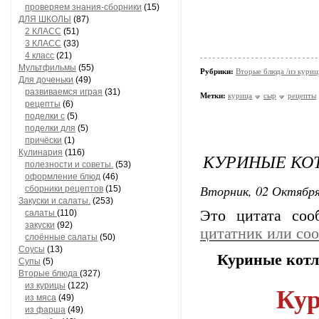
проверяем знания-сборники
(15)
ДЛЯ ШКОЛЫ
(87)
2 КЛАСС
(51)
3 КЛАСС
(33)
4 класс
(21)
Мультфильмы
(55)
Рубрики:
Вторые блюда /из кури
Для доченьки
(49)
развиваемся играя
(31)
Метки:
курица
сыр
рецепты
рецепты
(6)
поделки с
(5)
поделки для
(5)
причёски
(1)
Кулинария
(116)
КУРИНЫЕ КО
полезности и советы.
(53)
оформление блюд
(46)
Вторник, 02 Октября
сборники рецептов
(15)
Закуски и салаты.
(253)
Это цитата со
салаты
(110)
закуски
(92)
цитатник или со
слоённые салаты
(50)
Соусы
(13)
Куриные котл
Супы
(5)
Вторые блюда
(327)
из курицы
(122)
Кур
из мяса
(49)
из фарша
(49)