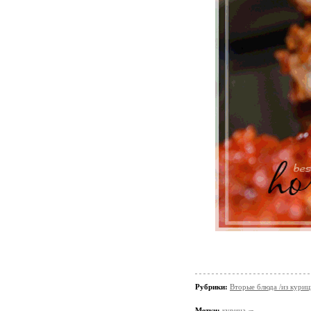
Рубрики:
Вторые блюда /из кури
Метки:
курица