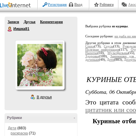
Регистрация
Вход
Рейтинги
Авос
Записи
Друзья
Комментарии
Выбрана рубрика
из курицы
.
Иишка81
Соседние рубрики:
ни рыба ни мя
Другие рубрики в этом дневник
Стихи
(73),
Соусы
(13),
Рукодели
Полезная информация
(117),
Оч
Напитки
(10),
Мультфильмы
(55)
Здоровье
(109),
Занимашки для 
доченьки
(49),
Дети
(883),
Десерт
КУРИНЫЕ ОТ
Суббота, 06 Октября
В друзья
Это цитата соо
цитатник или со
Рубрики
-
Куриные отби
Дети
(883)
раскраска
(71)