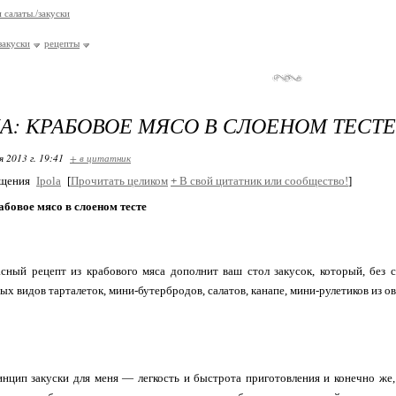
 салаты./закуски
закуски
рецепты
А: КРАБОВОЕ МЯСО В СЛОЕНОМ ТЕСТЕ
я 2013 г. 19:41
+ в цитатник
бщения
Ipola
[
Прочитать целиком
+
В свой цитатник или сообщество!
]
абовое мясо в слоеном тесте
сный рецепт из крабового мяса дополнит ваш стол закусок, который, без 
ых видов тарталеток, мини-бутербродов, салатов, канапе, мини-рулетиков из о
нцип закуски для меня — легкость и быстрота приготовления и конечно же,