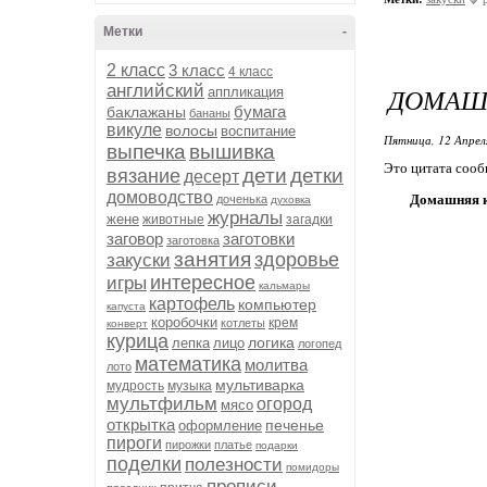
Метки
-
2 класс
3 класс
4 класс
английский
ДОМАШ
аппликация
бумага
баклажаны
бананы
викуле
волосы
воспитание
Пятница, 12 Апрел
выпечка
вышивка
Это цитата соо
дети
детки
вязание
десерт
домоводство
Домашняя к
доченька
духовка
журналы
жене
животные
загадки
заговор
заготовки
заготовка
занятия
здоровье
закуски
интересное
игры
кальмары
картофель
компьютер
капуста
коробочки
крем
котлеты
конверт
курица
логика
лепка
лицо
логопед
математика
молитва
лото
мультиварка
мудрость
музыка
мультфильм
огород
мясо
открытка
печенье
оформление
пироги
пирожки
платье
подарки
поделки
полезности
помидоры
прописи