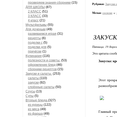
проверяем знания-сборники
(15)
Рубрики:
Закуски и
ДЛЯ ШКОЛЫ
(87)
2 КЛАСС
(51)
Метки:
сосиски
3 КЛАСС
(33)
4 класс
(21)
Мультфильмы
(55)
Для доченьки
(49)
развиваемся играя
(31)
ЗАКУСК
рецепты
(6)
поделки с
(5)
Пятница, 19 Апрел
поделки для
(5)
причёски
(1)
Это цитата соо
Кулинария
(116)
полезности и советы.
(53)
Закуска: кр
оформление блюд
(46)
сборники рецептов
(15)
Закуски и салаты.
(253)
салаты
(110)
Этот прекра
закуски
(92)
разнообразн
слоённые салаты
(50)
Соусы
(13)
Супы
(5)
Вторые блюда
(327)
из курицы
(122)
из мяса
(49)
Главный при
из фарша
(49)