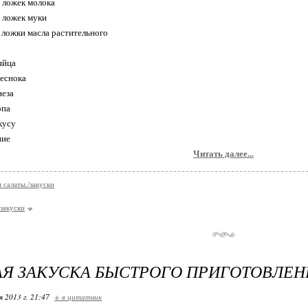
х ложек молока
х ложек муки
е ложки масла растительного
яйца
чеснока
неза
опа
вкусу
ние
Читать далее...
 салаты./закуски
закуски
Я ЗАКУСКА БЫСТРОГО ПРИГОТОВЛЕН
я 2013 г. 21:47
+ в цитатник