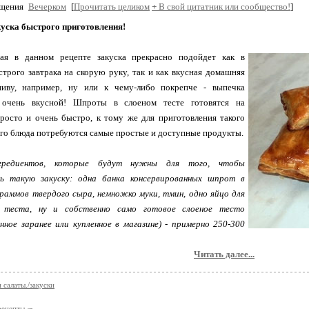
бщения
Вечерком
[
Прочитать целиком
+
В свой цитатник или сообщество!
]
куска быстрого приготовления!
ая в данном рецепте закуска прекрасно подойдет как в
строго завтрака на скорую руку, так и как вкусная домашняя
пиву, например, ну или к чему-либо покрепче - выпечка
 очень вкусной! Шпроты в слоеном тесте готовятся на
росто и очень быстро, к тому же для приготовления такого
го блюда потребуются самые простые и доступные продукты.
гредиентов, которые будут нужны для того, чтобы
ь такую закуску: одна банка консервированных шпрот в
граммов твердого сыра, немножко муки, тмин, одно яйцо для
 теста, ну и собственно само готовое слоеное тесто
нное заранее или купленное в магазине) - примерно 250-300
Читать далее...
 салаты./закуски
рецепты