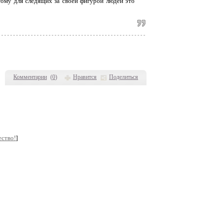
тому для следящих за своей фигурой людей это
Комментарии
(
0
)
Нравится
Поделиться
ество!
]