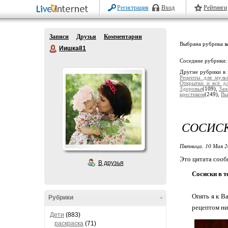
Регистрация
Вход
Рейтинги
Записи
Друзья
Комментарии
Выбрана рубрика
з
Иишка81
Соседние рубрики
Другие рубрики в 
Рецепты для муль
Открытки и всё д
Здоровье
(109),
Зан
крестиком
(249),
Вы
СОСИСК
Пятница, 10 Мая 2
Это цитата соо
В друзья
Сосиски в т
Опять я к В
Рубрики
-
рецептом ни
Дети
(883)
раскраска
(71)