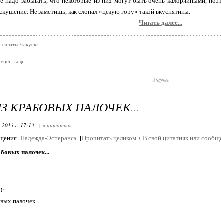
не надо забывать, что некоторые из них могут быть очень калорийными, поэ
скушение. Не заметишь, как слопал «целую гору» такой вкуснятины.
Читать далее...
 салаты./закуски
рецепты
ИЗ КРАБОВЫХ ПАЛОЧЕК...
 2013 г. 17:13
+ в цитатник
бщения
Надежда-Эсперанса
[
Прочитать целиком
+
В свой цитатник или сообщ
абовых палочек...
О:
овых палочек