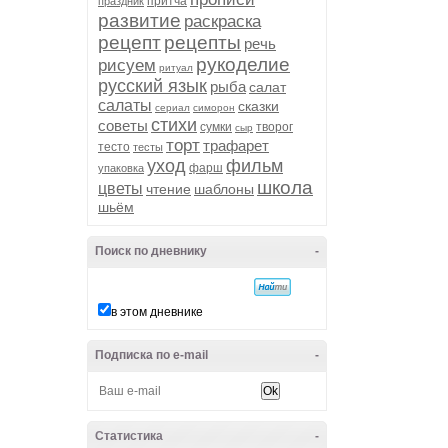
притча
праздник
развитие
раскраска
рецепт
рецепты
речь
рукоделие
рисуем
ритуал
русский язык
рыба
салат
салаты
сказки
сериал
симорон
стихи
советы
сумки
творог
сыр
торт
трафарет
тесто
тесты
уход
фильм
фарш
упаковка
школа
цветы
чтение
шаблоны
шьём
Поиск по дневнику
-
в этом дневнике
Подписка по e-mail
-
Статистика
-