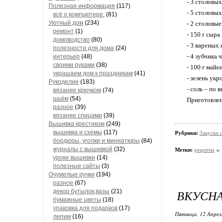
- 3 столовы
Полезная информация
(117)
- 5 столовы
всё о компьютере.
(81)
Уютный дом
(234)
- 2 столовы
ремонт
(1)
- 150 г сыра
домоводство
(80)
- 3 вареных 
полезности для дома
(24)
- 4 зубчика 
интерьер
(48)
своими руками
(38)
- 100 г майо
украшаем дом к праздникам
(41)
- зелень укр
Рукоделие
(183)
- соль – по 
вязание крючком
(74)
шьём
(54)
Приготовле
разное
(39)
вязание спицами
(39)
Вышивка крестиком
(249)
вышивка и схемы
(117)
Рубрики:
Закуски и
бордюры, уголки и миниатюры
(84)
журналы с вышивкой
(32)
Метки:
рецепты
уроки вышивки
(14)
полезные сайты
(3)
Очумелые ручки
(194)
разное
(67)
ВКУСНА
декор бутылок,вазы
(21)
бумажные цветы
(18)
упаковка для подарков
(17)
Пятница, 12 Апрел
лепим
(16)