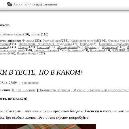
Авось
из (+ сутки) дневников
акуски
.
:
слоённые салаты
(50),
салаты
(110)
этом дневнике:
Фильмы
(133),
Уютный дом
(234),
Ухаживаем за собой
(140),
Счастье так бл
тиварки
(44),
Психология. Философия. Мудрость.
(47),
Природа
(8),
Полезная информац
ля них
(133),
Огород
(29),
Напитки
(10),
Мультфильмы
(55),
Музыка
(9),
Кулинария
(116),
И
имашки для детей
(458),
Закуски и салаты.
(253),
Заготовки.
(83),
Животные
(13),
ДЛЯ ШКОЛ
печка
(476),
Вторые блюда
(327)
И В ТЕСТЕ, НО В КАКОМ!
013 г. 21:09
+ в цитатник
бщения
Шрек_Лесной
[
Прочитать целиком
+
В свой цитатник или сообщество!
есте, но в каком!
ам с быстрым , вкусным и очень красивым блюдом.
Сосиски в тесте
, но как 
же. Без особых хлопот. Это очень вкусно- попробуйте.