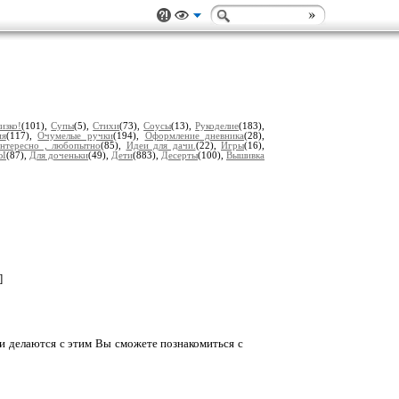
изко!
(101),
Супы
(5),
Стихи
(73),
Соусы
(13),
Рукоделие
(183),
ия
(117),
Очумелые ручки
(194),
Оформление дневника
(28),
нтересно , любопытно
(85),
Идеи для дачи.
(22),
Игры
(16),
Ы
(87),
Для доченьки
(49),
Дети
(883),
Десерты
(100),
Вышивка
]
они делаются с этим Вы сможете познакомиться с