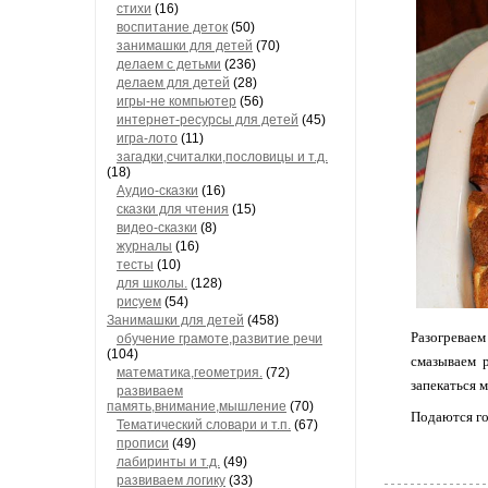
стихи
(16)
воспитание деток
(50)
занимашки для детей
(70)
делаем с детьми
(236)
делаем для детей
(28)
игры-не компьютер
(56)
интернет-ресурсы для детей
(45)
игра-лото
(11)
загадки,считалки,пословицы и т.д.
(18)
Аудио-сказки
(16)
сказки для чтения
(15)
видео-сказки
(8)
журналы
(16)
тесты
(10)
для школы.
(128)
рисуем
(54)
Занимашки для детей
(458)
Разогреваем
обучение грамоте,развитие речи
(104)
смазываем р
математика,геометрия.
(72)
запекаться м
развиваем
память,внимание,мышление
(70)
Подаются го
Тематический словари и т.п.
(67)
прописи
(49)
лабиринты и т.д.
(49)
развиваем логику
(33)