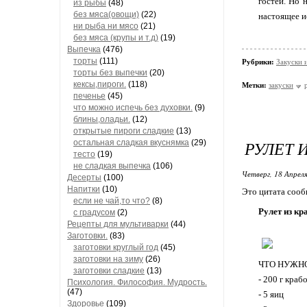
гостей. Но 
из рыбы
(48)
без мяса(овощи)
(22)
настоящее и
ни рыба ни мясо
(21)
без мяса (крупы и т.д)
(19)
Выпечка
(476)
торты
(111)
Рубрики:
Закуски и
торты без выпечки
(20)
кексы,пироги.
(118)
Метки:
закуски
печенье
(45)
что можно испечь без духовки.
(9)
блины,оладьи.
(12)
открытые пироги сладкие
(13)
РУЛЕТ 
остальная сладкая вкуснямка
(29)
тесто
(19)
не сладкая выпечка
(106)
Четверг, 18 Апреля
Десерты
(100)
Напитки
(10)
Это цитата соо
если не чай,то что?
(8)
Рулет из кр
с градусом
(2)
Рецепты для мультиварки
(44)
Заготовки.
(83)
заготовки круглый год
(45)
заготовки на зиму
(26)
ЧТО НУЖН
заготовки сладкие
(13)
- 200 г краб
Психология. Философия. Мудрость.
(47)
- 5 яиц
Здоровье
(109)