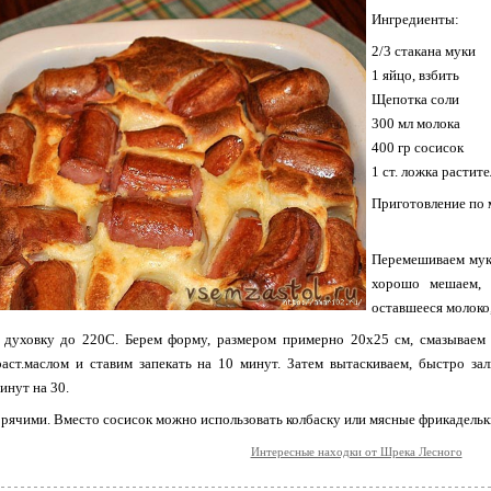
Ингредиенты:
2/3 стакана муки
1 яйцо, взбить
Щепотка соли
300 мл молока
400 гр сосисок
1 ст. ложка растит
Приготовление по 
Перемешиваем муку
хорошо мешаем, 
оставшееся молоко
 духовку до 220С. Берем форму, размером примерно 20х25 см, смазываем 
аст.маслом и ставим запекать на 10 минут. Затем вытаскиваем, быстро за
инут на 30.
рячими. Вместо сосисок можно использовать колбаску или мясные фрикадельк
Интересные находки от Шрека Лесного