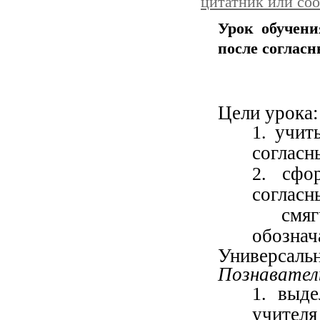
цитатник или со
Урок обучени
после соглас
Цели урока:
учит
согласн
сфо
сог
смягч
обознач
Универсаль
Познавател
выде
учителя