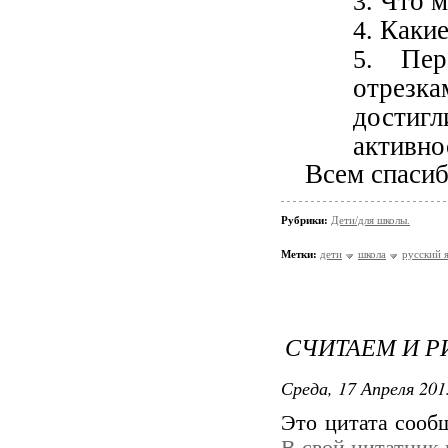
Что м
Какие
Пе
отрезк
достиг
активно
Всем спасиб
Рубрики:
Дети/для школы.
Метки:
дети
школа
русский 
СЧИТАЕМ И Р
Среда, 17 Апреля 201
Это цитата соо