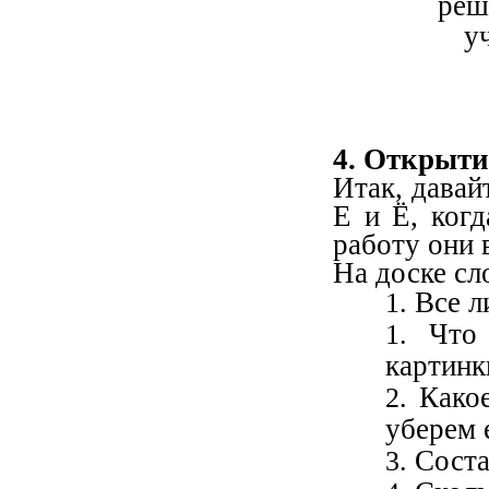
реш
у
4. Открыти
Итак, давай
Е и Ё, когд
работу они 
На доске с
Все л
Что
картинк
Како
уберем 
Соста