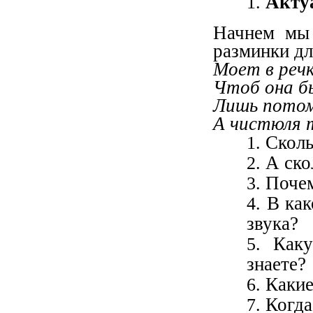
Акту
Начнем мы
разминки дл
Моет в речк
Чтоб она б
Лишь потом
А чистюля т
Сколь
А ско
Почем
В как
звука?
Как
знаете?
Какие
Когда