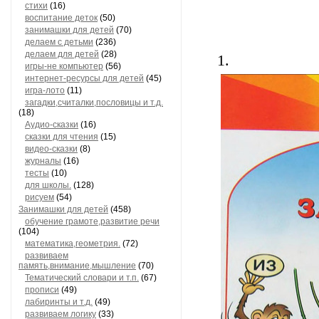
стихи
(16)
воспитание деток
(50)
занимашки для детей
(70)
делаем с детьми
(236)
делаем для детей
(28)
1.
игры-не компьютер
(56)
интернет-ресурсы для детей
(45)
игра-лото
(11)
загадки,считалки,пословицы и т.д.
(18)
Аудио-сказки
(16)
сказки для чтения
(15)
видео-сказки
(8)
журналы
(16)
тесты
(10)
для школы.
(128)
рисуем
(54)
Занимашки для детей
(458)
обучение грамоте,развитие речи
(104)
математика,геометрия.
(72)
развиваем
память,внимание,мышление
(70)
Тематический словари и т.п.
(67)
прописи
(49)
лабиринты и т.д.
(49)
развиваем логику
(33)