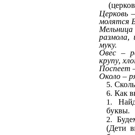
(церков
Церковь –
молятся Б
Мельниц
размола, 
муку.
Овес – р
крупу, хло
Поспеет 
Около – р
Сколь
Как в
Най
буквы.
Буде
(Дети в