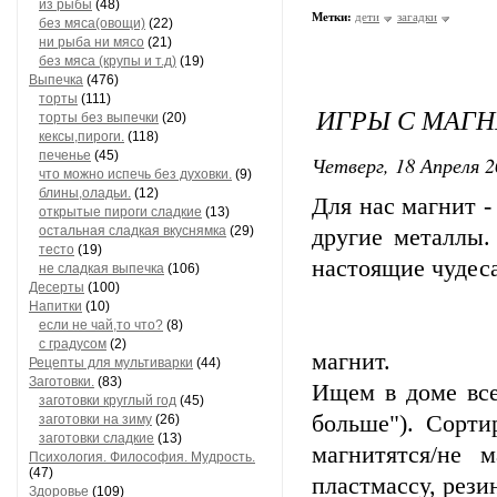
из рыбы
(48)
Метки:
дети
загадки
без мяса(овощи)
(22)
ни рыба ни мясо
(21)
без мяса (крупы и т.д)
(19)
Выпечка
(476)
торты
(111)
ИГРЫ С МАГ
торты без выпечки
(20)
кексы,пироги.
(118)
печенье
(45)
Четверг, 18 Апреля 2
что можно испечь без духовки.
(9)
блины,оладьи.
(12)
Для нас магнит -
открытые пироги сладкие
(13)
остальная сладкая вкуснямка
(29)
другие металлы.
тесто
(19)
наст
не сладкая выпечка
(106)
Десерты
(100)
Напитки
(10)
если не чай,то что?
(8)
Разбира
с градусом
(2)
магнит.
Рецепты для мультиварки
(44)
Заготовки.
(83)
Ищем в доме все
заготовки круглый год
(45)
больше"). Сорт
заготовки на зиму
(26)
заготовки сладкие
(13)
магнитятся/не 
Психология. Философия. Мудрость.
(47)
пластмассу, резин
Здоровье
(109)