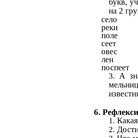
букв, у
на 2 гр
се
рек
поле
сеет
овес
лен
поспеет
А зн
мельни
известн
6. Рефлекс
Какая
Дости