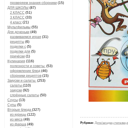
проверяем знания-сборники
(15)
ДЛЯ ШКОЛЫ
(87)
2 КЛАСС
(51)
3 КЛАСС
(33)
4 класс
(21)
Мультфильмы
(55)
Для доченьки
(49)
развиваемся играя
(31)
рецепты
(6)
поделки с
(5)
поделки для
(5)
причёски
(1)
Кулинария
(116)
полезности и советы.
(53)
оформление блюд
(46)
сборники рецептов
(15)
Закуски и салаты.
(253)
салаты
(110)
закуски
(92)
слоённые салаты
(50)
Соусы
(13)
Супы
(5)
Вторые блюда
(327)
из курицы
(122)
из мяса
(49)
Рубрики:
Дети/загадки,считалки,п
из фарша
(49)