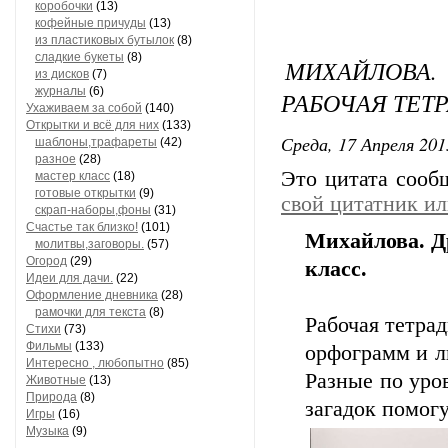
коробочки
(13)
кофейные причуды
(13)
из пластиковых бутылок
(8)
сладкие букеты
(8)
МИХАЙЛОВА.
из дисков
(7)
журналы
(6)
РАБОЧАЯ ТЕТРА
Ухаживаем за собой
(140)
Открытки и всё для них
(133)
Среда, 17 Апреля 201
шаблоны,трафареты
(42)
разное
(28)
Это цитата соо
мастер класс
(18)
готовые открытки
(9)
свой цитатник и
скрап-наборы,фоны
(31)
Счастье так близко!
(101)
Михайлова. Др
молитвы,заговоры.
(57)
Огород
(29)
класс.
Идеи для дачи.
(22)
Оформление дневника
(28)
рамочки для текста
(8)
Рабочая тетрад
Стихи
(73)
Фильмы
(133)
орфограмм и л
Интересно , любопытно
(85)
Разные по уро
Животные
(13)
Природа
(8)
загадок помогу
Игры
(16)
Музыка
(9)