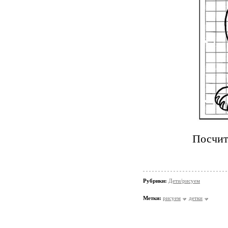
Посчит
Рубрики:
Дети/рисуем
Метки:
рисуем
детки