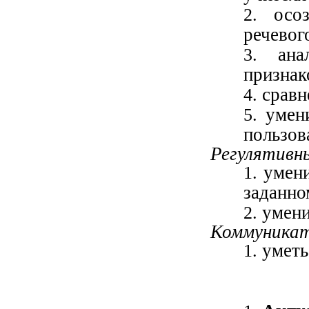
осо
речевог
ан
признак
сравн
умен
пользов
Регулятивн
умени
заданно
умени
Коммуникат
уметь