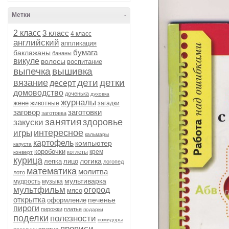
Метки
-
2 класс
3 класс
4 класс
английский
аппликация
бумага
баклажаны
бананы
викуле
волосы
воспитание
выпечка
вышивка
дети
детки
вязание
десерт
домоводство
доченька
духовка
журналы
жене
животные
загадки
заговор
заготовки
заготовка
занятия
здоровье
закуски
интересное
игры
кальмары
картофель
компьютер
капуста
коробочки
крем
котлеты
конверт
курица
логика
лепка
лицо
логопед
математика
молитва
лото
мультиварка
мудрость
музыка
мультфильм
огород
мясо
открытка
печенье
оформление
пироги
пирожки
платье
подарки
поделки
полезности
помидоры
прописи