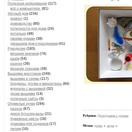
Полезная информация
(117)
всё о компьютере.
(81)
Уютный дом
(234)
ремонт
(1)
домоводство
(80)
полезности для дома
(24)
интерьер
(48)
своими руками
(38)
украшаем дом к праздникам
(41)
Рукоделие
(183)
вязание крючком
(74)
шьём
(54)
разное
(39)
вязание спицами
(39)
Вышивка крестиком
(249)
вышивка и схемы
(117)
бордюры, уголки и миниатюры
(84)
журналы с вышивкой
(32)
уроки вышивки
(14)
полезные сайты
(3)
Очумелые ручки
(194)
разное
(67)
декор бутылок,вазы
(21)
Рубрики:
Дети/делаем с детьми
бумажные цветы
(18)
упаковка для подарков
(17)
Метки:
детки
игры
лепим
(16)