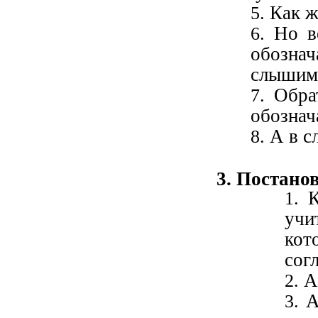
Как ж
Но в
обознач
слышим
Обра
обознач
А в с
3. Постано
К
учи
ко
сог
А
А