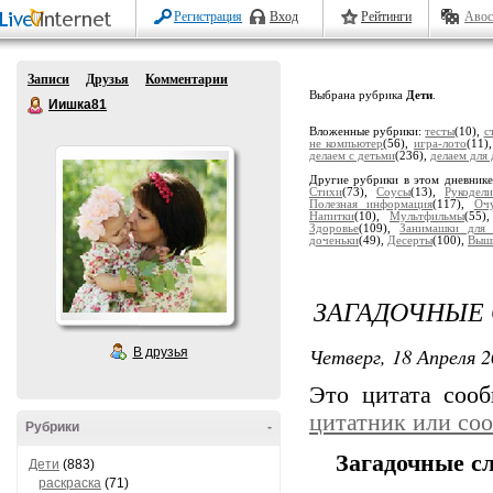
Регистрация
Вход
Рейтинги
Авос
Записи
Друзья
Комментарии
Выбрана рубрика
Дети
.
Иишка81
Вложенные рубрики:
тесты
(10),
с
не компьютер
(56),
игра-лото
(11)
делаем с детьми
(236),
делаем для 
Другие рубрики в этом дневник
Стихи
(73),
Соусы
(13),
Рукодели
Полезная информация
(117),
Оч
Напитки
(10),
Мультфильмы
(55)
Здоровье
(109),
Занимашки для 
доченьки
(49),
Десерты
(100),
Выши
ЗАГАДОЧНЫЕ С
Четверг, 18 Апреля 2
В друзья
Это цитата соо
цитатник или со
Рубрики
-
Загадочные сл
Дети
(883)
раскраска
(71)