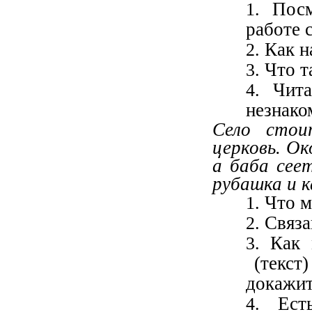
Пос
работе с
Как н
Что т
Чит
незнако
Село стои
церковь. Ок
а баба сее
рубашка и к
Что м
Связа
Как 
(текст)
докажите
Ест