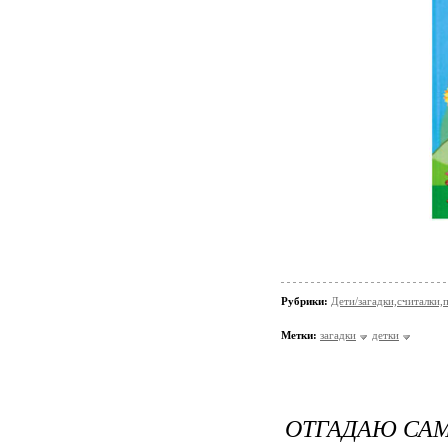
Рубрики:
Дети/загадки,считалки,п
Метки:
загадки
детки
ОТГАДАЮ САМ