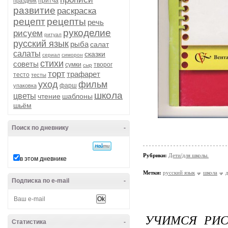
притча
праздник
развитие
раскраска
рецепт
рецепты
речь
рукоделие
рисуем
ритуал
русский язык
рыба
салат
салаты
сказки
сериал
симорон
стихи
советы
сумки
творог
сыр
торт
трафарет
тесто
тесты
уход
фильм
фарш
упаковка
школа
цветы
чтение
шаблоны
шьём
Поиск по дневнику
-
Рубрики:
Дети/для школы.
в этом дневнике
Метки:
русский язык
школа
Подписка по e-mail
-
УЧИМСЯ РИС
Статистика
-