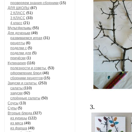
проверяем знания-сборники
(15)
ДЛЯ ШКОЛЫ
(87)
2 КЛАСС
(51)
3 КЛАСС
(33)
4 класс
(21)
Мультфильмы
(55)
Для доченьки
(49)
развиваемся играя
(31)
рецепты
(6)
поделки с
(5)
поделки для
(5)
причёски
(1)
Кулинария
(116)
полезности и советы.
(53)
оформление блюд
(46)
сборники рецептов
(15)
Закуски и салаты.
(253)
салаты
(110)
закуски
(92)
слоённые салаты
(50)
Соусы
(13)
3.
Супы
(5)
Вторые блюда
(327)
из курицы
(122)
из мяса
(49)
из фарша
(49)