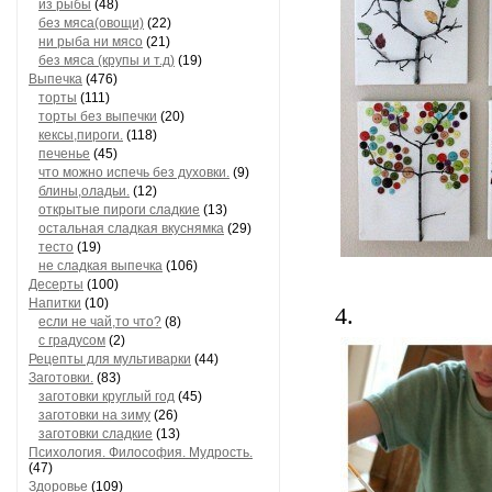
из рыбы
(48)
без мяса(овощи)
(22)
ни рыба ни мясо
(21)
без мяса (крупы и т.д)
(19)
Выпечка
(476)
торты
(111)
торты без выпечки
(20)
кексы,пироги.
(118)
печенье
(45)
что можно испечь без духовки.
(9)
блины,оладьи.
(12)
открытые пироги сладкие
(13)
остальная сладкая вкуснямка
(29)
тесто
(19)
не сладкая выпечка
(106)
Десерты
(100)
Напитки
(10)
4.
если не чай,то что?
(8)
с градусом
(2)
Рецепты для мультиварки
(44)
Заготовки.
(83)
заготовки круглый год
(45)
заготовки на зиму
(26)
заготовки сладкие
(13)
Психология. Философия. Мудрость.
(47)
Здоровье
(109)