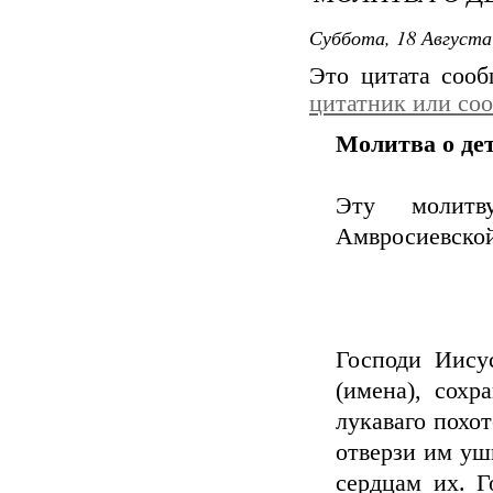
Суббота, 18 Августа
Это цитата соо
цитатник или со
Молитва о де
Эту молитв
Амвросиевско
Господи Иису
(имена), сохр
лукаваго похот
отверзи им уш
сердцам их. Г