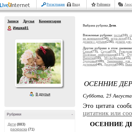
Регистрация
Вход
Рейтинги
Авос
Записи
Друзья
Комментарии
Выбрана рубрика
Дети
.
Иишка81
Вложенные рубрики:
тесты
(10),
с
не компьютер
(56),
игра-лото
(11)
делаем с детьми
(236),
делаем для 
Другие рубрики в этом дневник
Стихи
(73),
Соусы
(13),
Рукодели
Полезная информация
(117),
Оч
Напитки
(10),
Мультфильмы
(55)
Здоровье
(109),
Занимашки для 
доченьки
(49),
Десерты
(100),
Выши
ОСЕННИЕ ДЕР
Суббота, 25 Августа
В друзья
Это цитата соо
цитатник или со
Рубрики
-
ОСЕННИЕ Д
Дети
(883)
раскраска
(71)