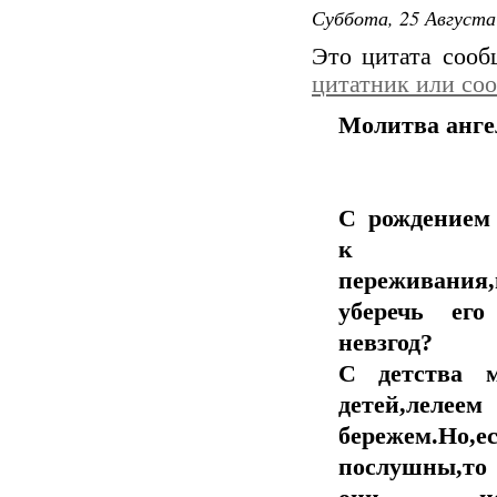
Суббота, 25 Августа
Это цитата соо
цитатник или со
Молитва анге
С рождением 
к н
переживания,
уберечь ег
невзгод?
С детства 
детей,л
бережем.Но
послушны,то