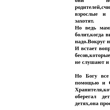
они не
родителей,
взрослые и 
захотят.
Но ведь мам
болит,когда в
надо.Вокруг н
И встает воп
бесов,которы
не слушают и 
Но Богу все
помощью и О
Хранителя,к
оберегал де
детях,она про