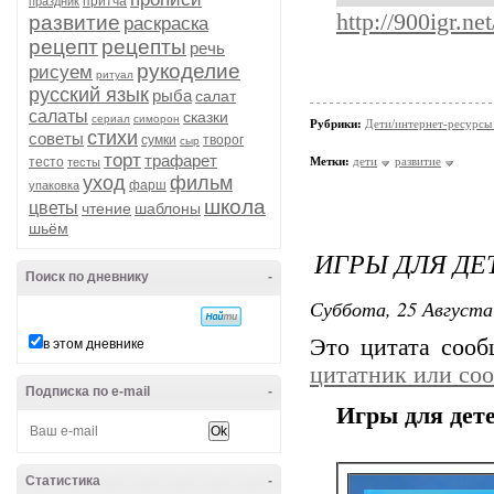
притча
праздник
http://900igr.ne
развитие
раскраска
рецепт
рецепты
речь
рукоделие
рисуем
ритуал
русский язык
рыба
салат
салаты
сказки
сериал
симорон
Рубрики:
Дети/интернет-ресурсы 
стихи
советы
сумки
творог
сыр
торт
трафарет
тесто
Метки:
дети
развитие
тесты
уход
фильм
фарш
упаковка
школа
цветы
чтение
шаблоны
шьём
ИГРЫ ДЛЯ ДЕ
Поиск по дневнику
-
Суббота, 25 Августа
Это цитата соо
в этом дневнике
цитатник или со
Подписка по e-mail
-
Игры для дет
Статистика
-