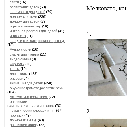
стихи
(16)
Мелковато, ко
воспитание деток
(50)
занимашки для детей
(70)
делаем с детьми
(236)
делаем для детей
(28)
игры-не компьютер
(56)
интернет-ресурсы для детей
(45)
1.
игра-лото
(11)
загадки,считалки,пословицы и т.д.
(18)
Аудио-сказки
(16)
сказки для чтения
(15)
видео-сказки
(8)
журналы
(16)
тесты
(10)
для школы.
(128)
рисуем
(54)
Занимашки для детей
(458)
обучение грамоте,развитие речи
(104)
математика,геометрия.
(72)
развиваем
память,внимание,мышление
(70)
2.
Тематический словари и т.п.
(67)
прописи
(49)
лабиринты и т.д.
(49)
развиваем логику
(33)