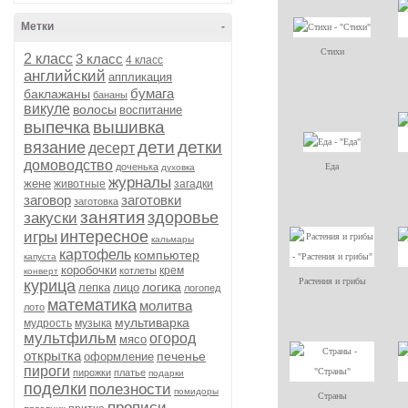
Метки
-
Стихи
2 класс
3 класс
4 класс
английский
аппликация
бумага
баклажаны
бананы
викуле
волосы
воспитание
выпечка
вышивка
дети
детки
вязание
десерт
домоводство
доченька
Еда
духовка
журналы
жене
животные
загадки
заговор
заготовки
заготовка
занятия
здоровье
закуски
интересное
игры
кальмары
картофель
компьютер
капуста
коробочки
крем
котлеты
конверт
Растения и грибы
курица
логика
лепка
лицо
логопед
математика
молитва
лото
мультиварка
мудрость
музыка
мультфильм
огород
мясо
открытка
печенье
оформление
пироги
пирожки
платье
подарки
поделки
полезности
помидоры
Страны
прописи