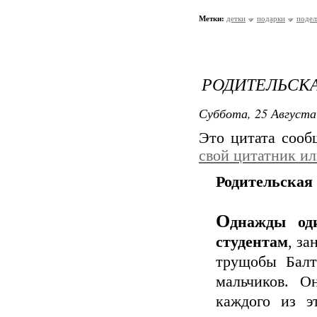
Метки:
детки
подарки
подел
РОДИТЕЛЬСК
Суббота, 25 Августа
Это цитата соо
свой цитатник и
Родительская
О
днажды од
студентам
, за
трущобы Балт
мальчиков. О
каждого из э