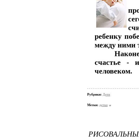
И
пр
се
сч
ребенку поб
между ними 
Наконец, м
счастье - 
человеком.
Рубрики:
Дети
Метки:
детки
РИСОВАЛЬНЫ