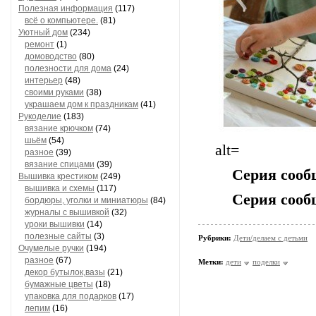
Полезная информация
(117)
всё о компьютере.
(81)
Уютный дом
(234)
ремонт
(1)
домоводство
(80)
полезности для дома
(24)
интерьер
(48)
своими руками
(38)
украшаем дом к праздникам
(41)
Рукоделие
(183)
вязание крючком
(74)
шьём
(54)
alt=
разное
(39)
вязание спицами
(39)
Серия сооб
Вышивка крестиком
(249)
вышивка и схемы
(117)
Серия сооб
бордюры, уголки и миниатюры
(84)
журналы с вышивкой
(32)
уроки вышивки
(14)
полезные сайты
(3)
Рубрики:
Дети/делаем с детьми
Очумелые ручки
(194)
разное
(67)
Метки:
дети
поделки
декор бутылок,вазы
(21)
бумажные цветы
(18)
упаковка для подарков
(17)
лепим
(16)