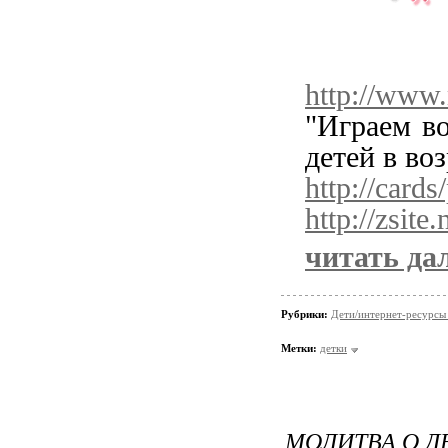
http://www
"Играем во
детей в воз
http://cards
http://zsite
читать да
Рубрики:
Дети/интернет-ресурсы 
Метки:
детки
МОЛИТВА О Д