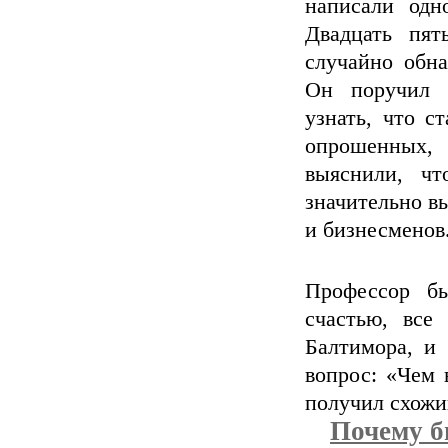
написали одн
Двадцать пят
случайно обна
Он поручил 
узнать, что с
опрошенных,
выяснили, чт
значительно вы
и бизнесменов
Профессор б
счастью, все
Балтимора, и
вопрос: «Чем 
получил схожий
Почему б