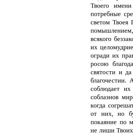
Твоего имени
потребные сре
светом Твоея 
помышлением,
всякого беззак
их целомудрие
огради их пра
росою благод
святости и да
благочестии. 
соблюдает их
соблазнов мир
когда согреша
от них, но б
покаяние по м
не лиши Твоих 