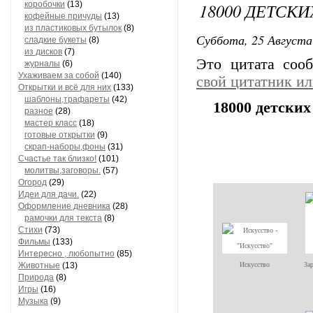
коробочки
(13)
18000 ДЕТСК
кофейные причуды
(13)
из пластиковых бутылок
(8)
Суббота, 25 Августа
сладкие букеты
(8)
из дисков
(7)
Это цитата со
журналы
(6)
Ухаживаем за собой
(140)
свой цитатник и
Открытки и всё для них
(133)
шаблоны,трафареты
(42)
18000 детски
разное
(28)
мастер класс
(18)
готовые открытки
(9)
скрап-наборы,фоны
(31)
Счастье так близко!
(101)
молитвы,заговоры.
(57)
Огород
(29)
Идеи для дачи.
(22)
Оформление дневника
(28)
рамочки для текста
(8)
Стихи
(73)
Фильмы
(133)
Интересно , любопытно
(85)
Животные
(13)
Искусство
За
Природа
(8)
Игры
(16)
Музыка
(9)