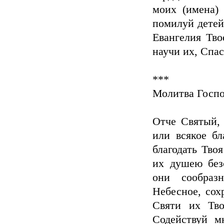
моих (имена) 
помилуй детей
Евангелия Тво
научи их, Спас
***
Молитва Госпо
Отче Святый, 
или всякое бл
благодать Тво
их душею без
они сообраз
Небесное, сох
Святи их Тво
Содействуй м