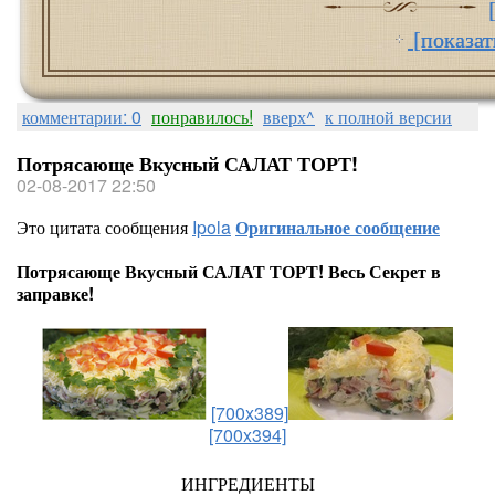
[показат
комментарии: 0
понравилось!
вверх^
к полной версии
Потрясающе Вкусный САЛАТ ТОРТ!
02-08-2017 22:50
Это цитата сообщения
Ipola
Оригинальное сообщение
Потрясающе Вкусный САЛАТ ТОРТ! Весь Секрет в
заправке!
[700x389]
[700x394]
ИНГРЕДИЕНТЫ