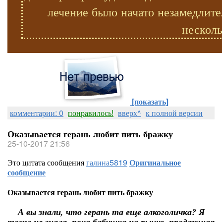
лечение было начато незамедлите
несколь
[показать]
комментарии: 0
понравилось!
вверх^
к полной версии
Оказывается герань любит пить бражку
25-10-2017 21:56
Это цитата сообщения
галина5819
Оригинальное
сообщение
Оказывается герань любит пить бражку
А вы знали, что герань та еще алкоголичка? Я
тоже не знала, пока бабушка на рынке, продающая