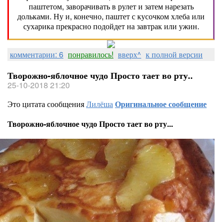
паштетом, заворачивать в рулет и затем нарезать
дольками. Ну и, конечно, паштет с кусочком хлеба или
сухарика прекрасно подойдет на завтрак или ужин.
комментарии: 6
понравилось!
вверх^
к полной версии
Творожно-яблочное чудо Просто тает во рту..
25-10-2018 21:20
Это цитата сообщения
Лилёша
Оригинальное сообщение
Творожно-яблочное чудо Просто тает во рту...