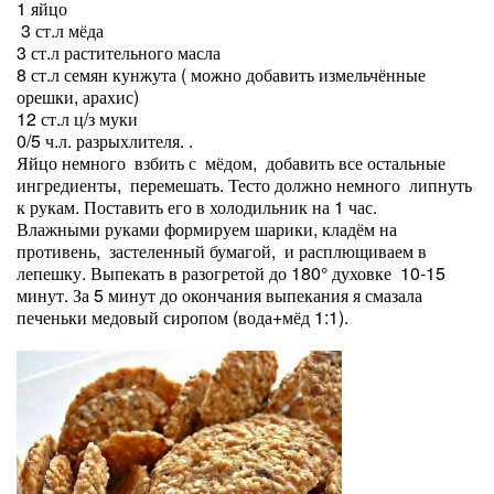
1 яйцо
3 ст.л мёда
3 ст.л растительного масла
8 ст.л семян кунжута ( можно добавить измельчённые
орешки, арахис)
12 ст.л ц/з муки
0/5 ч.л. разрыхлителя. .
Яйцо немного взбить с мёдом, добавить все остальные
ингредиенты, перемешать. Тесто должно немного липнуть
к рукам. Поставить его в холодильник на 1 час.
Влажными руками формируем шарики, кладём на
противень, застеленный бумагой, и расплющиваем в
лепешку. Выпекать в разогретой до 180° духовке 10-15
минут. За 5 минут до окончания выпекания я смазала
печеньки медовый сиропом (вода+мёд 1:1).