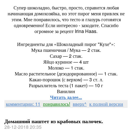
Супер шоколадно, быстро, просто, справится любая
начинающая домохозяйка, но этот пирог меня привлек не
этим. Мне понравилось, что тесто и глазурь готовятся
одновременно! Если интересно - заходите. Спасибо
огромное за рецепт Irina Haas.
Ингредиенты для «Шоколадный пирог "Кухе"»:
Мука пшеничная / Мука — 2 стак.
Сахар — 2 стак.
Яйцо куриное — 4 шт
Молоко — 1 стак.
Масло растительное (дезодорированное) — 1 стак.
Какао-порошок (с верхом) — 3 ст. л.
Разрыхлитель теста (1 пакет) — 10 г
Ванилин
Читать далее...
комментарии: 11
понравилось!
вверх^
к полной версии
Домашний паштет из крабовых палочек.
28-12-2018 20:35