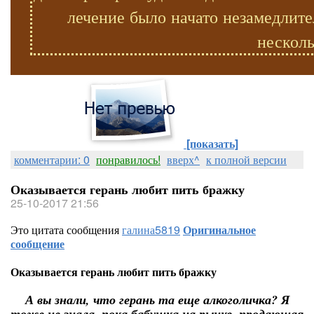
лечение было начато незамедлите
несколь
[показать]
комментарии: 0
понравилось!
вверх^
к полной версии
Оказывается герань любит пить бражку
25-10-2017 21:56
Это цитата сообщения
галина5819
Оригинальное
сообщение
Оказывается герань любит пить бражку
А вы знали, что герань та еще алкоголичка? Я
тоже не знала, пока бабушка на рынке, продающая