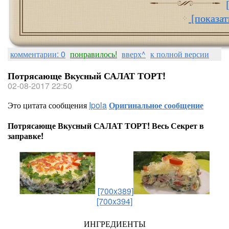
[показат
комментарии: 0
понравилось!
вверх^
к полной версии
Потрясающе Вкусный САЛАТ ТОРТ!
02-08-2017 22:50
Это цитата сообщения
Ipola
Оригинальное сообщение
Потрясающе Вкусный САЛАТ ТОРТ! Весь Секрет в
заправке!
[700x389]
[700x394]
ИНГРЕДИЕНТЫ