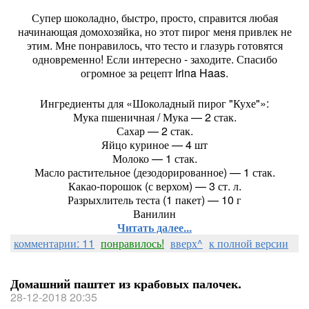
Супер шоколадно, быстро, просто, справится любая
начинающая домохозяйка, но этот пирог меня привлек не
этим. Мне понравилось, что тесто и глазурь готовятся
одновременно! Если интересно - заходите. Спасибо
огромное за рецепт Irina Haas.
Ингредиенты для «Шоколадный пирог "Кухе"»:
Мука пшеничная / Мука — 2 стак.
Сахар — 2 стак.
Яйцо куриное — 4 шт
Молоко — 1 стак.
Масло растительное (дезодорированное) — 1 стак.
Какао-порошок (с верхом) — 3 ст. л.
Разрыхлитель теста (1 пакет) — 10 г
Ванилин
Читать далее...
комментарии: 11
понравилось!
вверх^
к полной версии
Домашний паштет из крабовых палочек.
28-12-2018 20:35