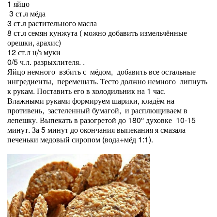
1 яйцо
3 ст.л мёда
3 ст.л растительного масла
8 ст.л семян кунжута ( можно добавить измельчённые
орешки, арахис)
12 ст.л ц/з муки
0/5 ч.л. разрыхлителя. .
Яйцо немного взбить с мёдом, добавить все остальные
ингредиенты, перемешать. Тесто должно немного липнуть
к рукам. Поставить его в холодильник на 1 час.
Влажными руками формируем шарики, кладём на
противень, застеленный бумагой, и расплющиваем в
лепешку. Выпекать в разогретой до 180° духовке 10-15
минут. За 5 минут до окончания выпекания я смазала
печеньки медовый сиропом (вода+мёд 1:1).