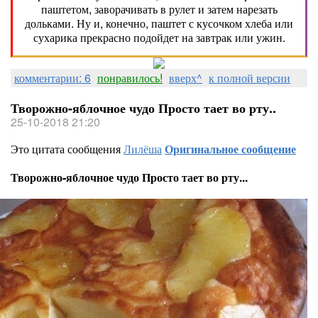
паштетом, заворачивать в рулет и затем нарезать
дольками. Ну и, конечно, паштет с кусочком хлеба или
сухарика прекрасно подойдет на завтрак или ужин.
комментарии: 6
понравилось!
вверх^
к полной версии
Творожно-яблочное чудо Просто тает во рту..
25-10-2018 21:20
Это цитата сообщения
Лилёша
Оригинальное сообщение
Творожно-яблочное чудо Просто тает во рту...