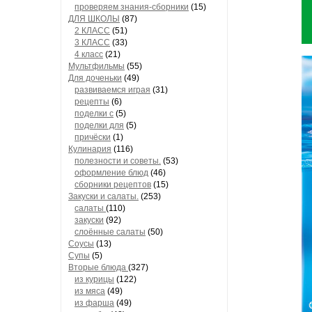
проверяем знания-сборники
(15)
ДЛЯ ШКОЛЫ
(87)
2 КЛАСС
(51)
3 КЛАСС
(33)
4 класс
(21)
Мультфильмы
(55)
Для доченьки
(49)
развиваемся играя
(31)
рецепты
(6)
поделки с
(5)
поделки для
(5)
причёски
(1)
Кулинария
(116)
полезности и советы.
(53)
оформление блюд
(46)
сборники рецептов
(15)
Закуски и салаты.
(253)
салаты
(110)
закуски
(92)
слоённые салаты
(50)
Соусы
(13)
Супы
(5)
Вторые блюда
(327)
из курицы
(122)
из мяса
(49)
из фарша
(49)