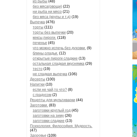
из рыбы
(48)
без мяса(овощи)
(22)
ни рыба ни мясо
(21)
без мяса (крупы и т.д)
(19)
Выпечка
(476)
торты
(111)
торты без выпечки
(20)
кексы,пироги.
(118)
печенье
(45)
что можно испечь без духовки.
(9)
блины,оладьи.
(12)
открытые пироги сладкие
(13)
остальная сладкая вкуснямка
(29)
тесто
(19)
не сладкая выпечка
(106)
Десерты
(100)
Напитки
(10)
если не чай,то что?
(8)
с градусом
(2)
Рецепты для мультиварки
(44)
Заготовки.
(83)
заготовки круглый год
(45)
заготовки на зиму
(26)
заготовки сладкие
(13)
Психология. Философия. Мудрость.
(47)
Здоровье
(109)