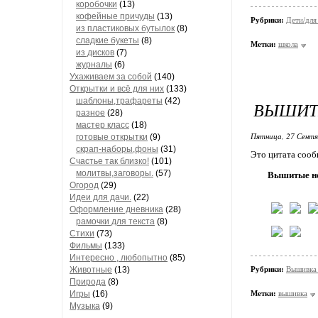
коробочки
(13)
кофейные причуды
(13)
Рубрики:
Дети/для
из пластиковых бутылок
(8)
сладкие букеты
(8)
Метки:
школа
из дисков
(7)
журналы
(6)
Ухаживаем за собой
(140)
Открытки и всё для них
(133)
шаблоны,трафареты
(42)
ВЫШИТ
разное
(28)
мастер класс
(18)
Пятница, 27 Сентя
готовые открытки
(9)
скрап-наборы,фоны
(31)
Это цитата соо
Счастье так близко!
(101)
молитвы,заговоры.
(57)
Вышитые н
Огород
(29)
Идеи для дачи.
(22)
Оформление дневника
(28)
рамочки для текста
(8)
Стихи
(73)
Фильмы
(133)
Интересно , любопытно
(85)
Животные
(13)
Рубрики:
Вышивка 
Природа
(8)
Игры
(16)
Метки:
вышивка
Музыка
(9)