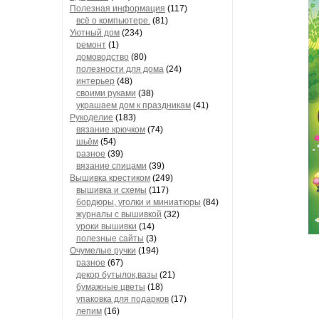
Полезная информация
(117)
всё о компьютере.
(81)
Уютный дом
(234)
ремонт
(1)
домоводство
(80)
полезности для дома
(24)
интерьер
(48)
своими руками
(38)
украшаем дом к праздникам
(41)
Рукоделие
(183)
вязание крючком
(74)
шьём
(54)
разное
(39)
вязание спицами
(39)
Вышивка крестиком
(249)
вышивка и схемы
(117)
бордюры, уголки и миниатюры
(84)
журналы с вышивкой
(32)
уроки вышивки
(14)
полезные сайты
(3)
Очумелые ручки
(194)
разное
(67)
декор бутылок,вазы
(21)
бумажные цветы
(18)
упаковка для подарков
(17)
лепим
(16)