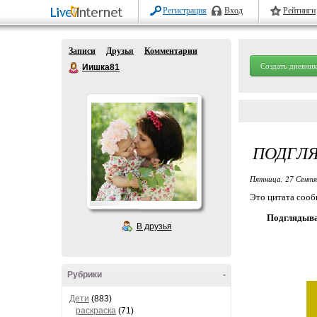
Регистрация
Вход
Рейтинги
Записи
Друзья
Комментарии
Создать дневник
Иишка81
ПОДГЛ
Пятница, 27 Сентя
Это цитата соо
Подглядыва
В друзья
Рубрики
-
Дети
(883)
раскраска
(71)