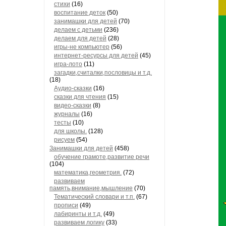
стихи
(16)
воспитание деток
(50)
занимашки для детей
(70)
делаем с детьми
(236)
делаем для детей
(28)
игры-не компьютер
(56)
интернет-ресурсы для детей
(45)
игра-лото
(11)
загадки,считалки,пословицы и т.д.
(18)
Аудио-сказки
(16)
сказки для чтения
(15)
видео-сказки
(8)
журналы
(16)
тесты
(10)
для школы.
(128)
рисуем
(54)
Занимашки для детей
(458)
обучение грамоте,развитие речи
(104)
математика,геометрия.
(72)
развиваем
память,внимание,мышление
(70)
Тематический словари и т.п.
(67)
прописи
(49)
лабиринты и т.д.
(49)
развиваем логику
(33)