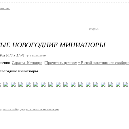
 школы.
ЫЕ НОВОГОДНИЕ МИНИАТЮРЫ
бря 2013 г. 21:42
+ в цитатник
бщения
Сараева_Катющка
[
Прочитать целиком
+
В свой цитатник или сообщес
овогодние миниатюры
крестиком/бордюры, уголки и миниатюры