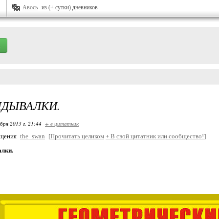
Авось
из (+ сутки) дневников
ЯДЫВАЛКИ.
бря 2013 г. 21:44
+ в цитатник
бщения
the_swan
[
Прочитать целиком
+
В свой цитатник или сообщество!
]
лки.