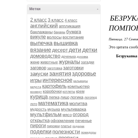
Метки
-
БЕЗРУ
2 класс
3 класс
4 класс
ПОМПО
английский
аппликация
бумага
баклажаны
бананы
викуле
волосы
воспитание
Пятница, 27 Сентя
выпечка
вышивка
Это цитата соо
дети
детки
вязание
десерт
домоводство
Безрукавка 
доченька
духовка
журналы
жене
животные
загадки
заговор
заготовки
заготовка
занятия
здоровье
закуски
интересное
игры
кальмары
картофель
компьютер
капуста
коробочки
крем
котлеты
конверт
курица
логика
лепка
лицо
логопед
математика
молитва
лото
мультиварка
мудрость
музыка
мультфильм
огород
мясо
открытка
печенье
оформление
пироги
пирожки
платье
подарки
поделки
полезности
помидоры
прописи