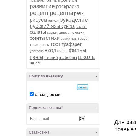
притча
праздник
развитие
раскраска
рецепт
рецепты
речь
рукоделие
рисуем
ритуал
русский язык
рыба
салат
салаты
сказки
сериал
симорон
стихи
советы
сумки
творог
сыр
торт
трафарет
тесто
тесты
уход
фильм
фарш
упаковка
школа
цветы
чтение
шаблоны
шьём
Поиск по дневнику
-
в этом дневнике
Подписка по e-mail
-
Для раз
правые 
Статистика
-