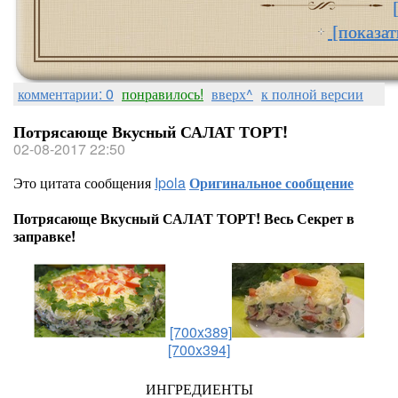
[показат
комментарии: 0
понравилось!
вверх^
к полной версии
Потрясающе Вкусный САЛАТ ТОРТ!
02-08-2017 22:50
Это цитата сообщения
Ipola
Оригинальное сообщение
Потрясающе Вкусный САЛАТ ТОРТ! Весь Секрет в
заправке!
[700x389]
[700x394]
ИНГРЕДИЕНТЫ