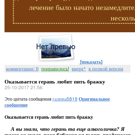
лечение было начато незамедлите
несколь
[показать]
комментарии: 0
понравилось!
вверх^
к полной версии
Оказывается герань любит пить бражку
25-10-2017 21:56
Это цитата сообщения
галина5819
Оригинальное
сообщение
Оказывается герань любит пить бражку
А вы знали, что герань та еще алкоголичка? Я
тоже не знала, пока бабушка на рынке, продающая