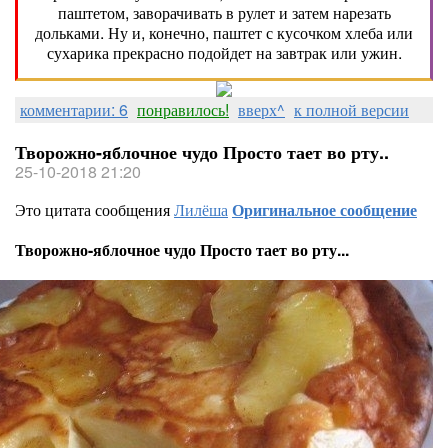
паштетом, заворачивать в рулет и затем нарезать
дольками. Ну и, конечно, паштет с кусочком хлеба или
сухарика прекрасно подойдет на завтрак или ужин.
комментарии: 6
понравилось!
вверх^
к полной версии
Творожно-яблочное чудо Просто тает во рту..
25-10-2018 21:20
Это цитата сообщения
Лилёша
Оригинальное сообщение
Творожно-яблочное чудо Просто тает во рту...