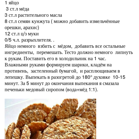
1 яйцо
3 ст.л мёда
3 ст.л растительного масла
8 ст.л семян кунжута ( можно добавить измельчённые
орешки, арахис)
12 ст.л ц/з муки
0/5 ч.л. разрыхлителя. .
Яйцо немного взбить с мёдом, добавить все остальные
ингредиенты, перемешать. Тесто должно немного липнуть
к рукам. Поставить его в холодильник на 1 час.
Влажными руками формируем шарики, кладём на
противень, застеленный бумагой, и расплющиваем в
лепешку. Выпекать в разогретой до 180° духовке 10-15
минут. За 5 минут до окончания выпекания я смазала
печеньки медовый сиропом (вода+мёд 1:1).