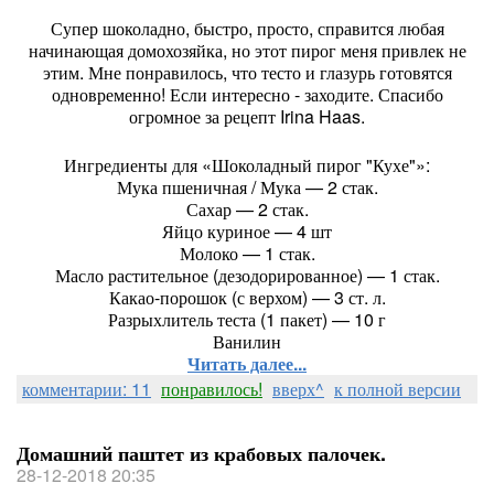
Супер шоколадно, быстро, просто, справится любая
начинающая домохозяйка, но этот пирог меня привлек не
этим. Мне понравилось, что тесто и глазурь готовятся
одновременно! Если интересно - заходите. Спасибо
огромное за рецепт Irina Haas.
Ингредиенты для «Шоколадный пирог "Кухе"»:
Мука пшеничная / Мука — 2 стак.
Сахар — 2 стак.
Яйцо куриное — 4 шт
Молоко — 1 стак.
Масло растительное (дезодорированное) — 1 стак.
Какао-порошок (с верхом) — 3 ст. л.
Разрыхлитель теста (1 пакет) — 10 г
Ванилин
Читать далее...
комментарии: 11
понравилось!
вверх^
к полной версии
Домашний паштет из крабовых палочек.
28-12-2018 20:35