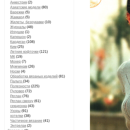
Анкестрик
(2)
Азиатские модели
(80)
Варежки
(5)
Жаккард
(5)
Жилеты, безрукавки
(10)
Журналы
(48)
Игрушки
(1)
Капюшон
(2)
Кардиган
(108)
Ким
(25)
Летние кофточки
(121)
МК
(19)
Мохер
(7)
Мужчинам
(26)
Носки
(4)
Обработка вязаных изделий
(81)
Пальто
(34)
Полезности
(225)
Пуловер
(72)
Реглан
(76)
Реглан сверху
(61)
секционка
(43)
Узоры
(91)
хотелки
(38)
Частичное вязание
(41)
Энтрелак
(2)