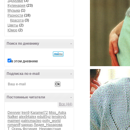
Здоровье
(3)
Кулинария
(23)
Музыка
(1)
Разности
(18)
Красота
(3)
Цветы
(2)
Юмор
(2)
Поиск по дневнику
-
в этом дневнике
Подписка по e-mail
-
Постоянные читатели
-
Все (44)
Devvver
Iren9
Karamel72
Miss_Astra
Nafker
alex94alex
edu85yz
lenstroy5
maimeri
patricmacleo
polly_world
romaniff
sappas
Лидия_Назарова
Т_Осень
Фотиния_Неизвестная