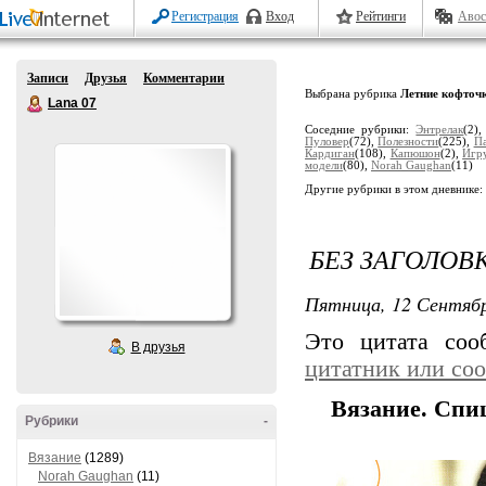
Регистрация
Вход
Рейтинги
Авос
Записи
Друзья
Комментарии
Выбрана рубрика
Летние кофточ
Lana 07
Соседние рубрики:
Энтрелак
(2)
Пуловер
(72),
Полезности
(225),
П
Кардиган
(108),
Капюшон
(2),
Игр
модели
(80),
Norah Gaughan
(11)
Другие рубрики в этом дневнике:
БЕЗ ЗАГОЛОВ
Пятница, 12 Сентябр
Это цитата со
В друзья
цитатник или со
Вязание. Спи
Рубрики
-
Вязание
(1289)
Norah Gaughan
(11)