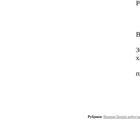
Р
В
3
х
п
Рубрики:
Вязание/Летние кофточ