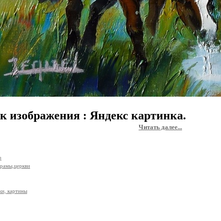
к изображения : Яндекс картинка.
Читать далее...
о
рамы,церкви
и, картины