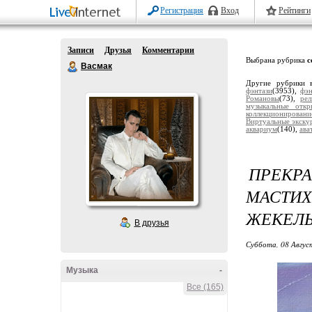
Регистрация
Вход
Рейтинги
Записи
Друзья
Комментарии
Выбрана рубрика
с
Васмак
Другие рубрики 
фэнтази
(3953),
фэ
Романовы
(73),
рел
музыкальные откр
коллекционировани
Виртуальные экску
аквариум
(140),
ава
ПРЕКР
МАСТИ
ЖЕКЕЛЬ 
В друзья
Суббота, 08 Авгус
Музыка
-
Все (165)