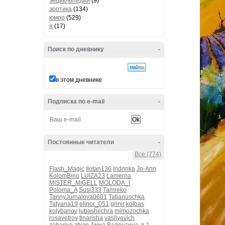
энциклопедии
(9)
эротика
(134)
юмор
(529)
я
(17)
Поиск по дневнику
-
в этом дневнике
Подписка по e-mail
-
Постоянные читатели
-
Все (774)
Flash_Magic
Ilotan136
Indrinka
Jo-Ann
KolomBino
LUIZA23
Lamerna
MISTER_MIGELL
MOLODA_I
Poloma_A
Susi333
Tamreko
TannyJurnalova0601
Tatjanuschka
Tatyana19
elinor_051
grinir
kolbas
kolybanov
lubashechra
mimozochka
rosavetrov
tinarisha
vasilyevich