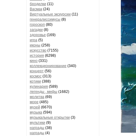
бродилки
(11)
Васмак
(24)
Виртуальные экскурсии
(11)
генералиссимусы
(8)
гороскоп
(80)
загадки
(8)
здоровье
(169)
игра
(5)
иконы
(258)
искусство
(7155)
история
(6298)
кино
(331)
коллекционирование
(340)
концерт
(56)
космос
(313)
котики
(388)
кулинария
(589)
легенды , мифы
(1682)
молитва
(69)
море
(485)
музей
(6670)
музыка
(594)
музыкальные открытки
(3)
мультики
(9)
награды
(38)
награды
(4)