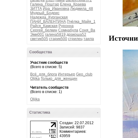
zahariya
zhizn
Амиа
Валентина-л-1
Галина_Поштар
Елена_Краева
ЗИТТА
Ира_Ивановна
Людмила_48
Мудрый_Бодрис
Надежда_Курганская
ПАНИ_ВАЛЕНТИНА
Пчёлка_Майя_1
Райся_Камская
Руронна
Сергей_белкин
Сомнабула
Соня_Ва
Эми001
галина5819
дракоша52
Источни
светик505
старик500
стрилец
таила
Сообщества
-
Участник сообществ
(Всего в списке: 5)
Всё_для_блога
Интерьер
Geo_club
Oljika
Только_для_женщин
Читатель сообществ
(Всего в списке: 1)
Oljika
Статистика
-
Создан: 22.07.2012
Записей: 9837
Комментариев:
43959