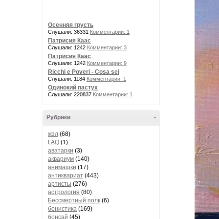
Осенняя грусть
Слушали: 36331
Комментарии: 1
Патрисия Каас
Слушали: 1242
Комментарии: 3
Патрисия Каас
Слушали: 1242
Комментарии: 9
Ricchi e Poveri - Cosa sei
Слушали: 1184
Комментарии: 1
Одинокий пастух
Слушали: 220837
Комментарии: 1
Рубрики
-
жзл
(68)
FAQ
(1)
аватарки
(3)
аквариум
(140)
анимашки
(17)
антиквариат
(443)
артисты
(276)
астрология
(80)
Бессмертный полк
(6)
бонистика
(169)
бонсай
(45)