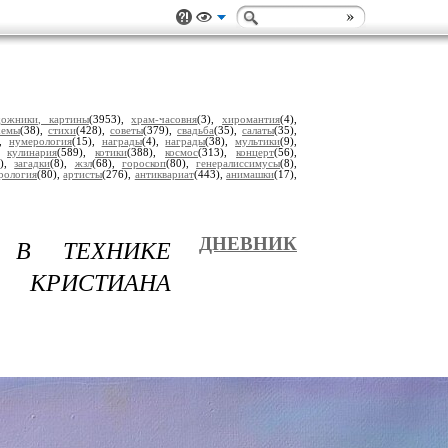
дожники, картины
(3953),
храм-часовня
(3),
хиромантия
(4),
хемы
(38),
стихи
(428),
советы
(379),
свадьба
(35),
салаты
(35),
),
нумерология
(15),
награды
(4),
награды
(38),
мультики
(9),
),
кулинария
(589),
котики
(388),
космос
(313),
концерт
(56),
9),
загадки
(8),
жзл
(68),
гороскоп
(80),
генералиссимусы
(8),
рология
(80),
артисты
(276),
антиквариат
(443),
анимашки
(17),
 В ТЕХНИКЕ
ДНЕВНИК
 КРИСТИАНА