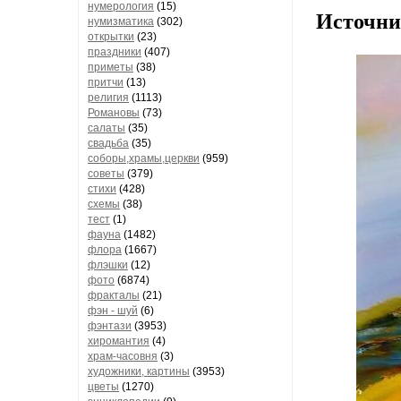
нумерология
(15)
Источни
нумизматика
(302)
открытки
(23)
праздники
(407)
приметы
(38)
притчи
(13)
религия
(1113)
Романовы
(73)
салаты
(35)
свадьба
(35)
соборы,храмы,церкви
(959)
советы
(379)
стихи
(428)
схемы
(38)
тест
(1)
фауна
(1482)
флора
(1667)
флэшки
(12)
фото
(6874)
фракталы
(21)
фэн - шуй
(6)
фэнтази
(3953)
хиромантия
(4)
храм-часовня
(3)
художники, картины
(3953)
цветы
(1270)