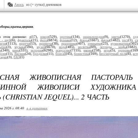
Авось
из (+ сутки) дневников
оборы,храмы,церкви
.
в этом дневнике:
я
(17),
юмор
(529),
эротика
(134),
энциклопедии
(9),
цветы
(1270),
ху
н - шуй
(6),
фракталы
(21),
фото
(6874),
флэшки
(12),
флора
(1667),
фауна
(1482),
тест
(1),
с
игия
(1113),
притчи
(13),
приметы
(38),
праздники
(407),
открытки
(23),
нумизматика
(302
ытки
(3),
музыка
(594),
музей
(6670),
море
(485),
молитва
(69),
легенды , мифы
(1682
е
(340),
кино
(331),
история
(6298),
искусство
(7155),
иконы
(258),
игра
(5),
здоровье
(16
рсии
(11),
Васмак
(24),
бродилки
(11),
бонсай
(45),
бонистика
(169),
Бессмертный полк
(6),
аст
тарки
(3),
FAQ
(1)
АСНАЯ ЖИВОПИСНАЯ ПАСТОРАЛЬ
ХИННОЙ ЖИВОПИСИ ХУДОЖНИКА
(CHRISTIAN JEQUEL)... 2 ЧАСТЬ
та 2026 г. 08:40
+ в цитатник