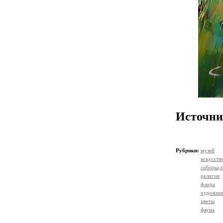
Источни
Рубрики:
музей
искусств
соборы,х
религия
флора
художник
цветы
фауна