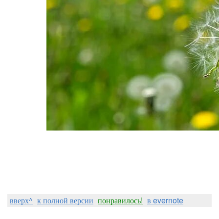
вверх^
к полной версии
понравилось!
в evernote