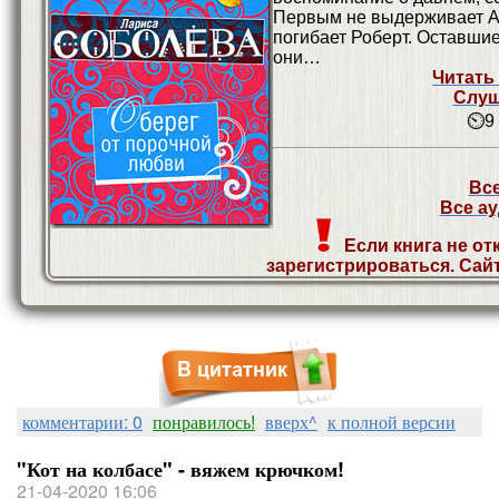
Первым не выдерживает А
погибает Роберт. Оставши
они…
Читать 
Слуш
⏲9 
Все
Все ау
Если книга не от
зарегистрироваться. Сай
комментарии: 0
понравилось!
вверх^
к полной версии
"Кот на колбасе" - вяжем крючком!
21-04-2020 16:06