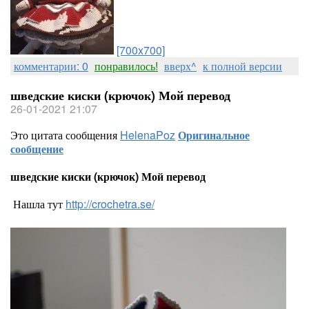
[700x700]
комментарии: 0
понравилось!
вверх^
к полной версии
шведские киски (крючок) Мой перевод
26-01-2021 21:07
Это цитата сообщения
HelenaPoz
Оригинальное
сообщение
шведские киски (крючок) Мой перевод
Нашла тут
http://crochetra.se/