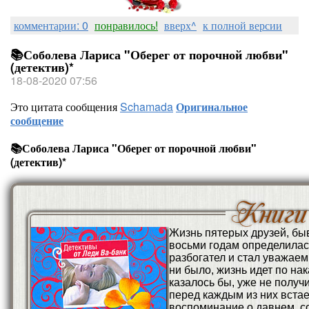
комментарии: 0
понравилось!
вверх^
к полной версии
📚Соболева Лариса "Оберег от порочной любви"
(детектив)*
18-08-2020 07:56
Это цитата сообщения
Schamada
Оригинальное
сообщение
📚Соболева Лариса "Оберег от порочной любви"
(детектив)*
Жизнь пятерых друзей, бы
восьми годам определилась
разбогател и стал уважаемы
ни было, жизнь идет по нак
казалось бы, уже не полу
перед каждым из них вста
воспоминание о давнем, с