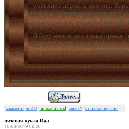
умеющей держать крючок. Варь
глубину шапочки или толщину ни
на любой раз
Я буду вязать из хлопка пряжа 
100г/200м. Крючок № 4 для колп
края и козыр
комментарии: 0
понравилось!
вверх^
к полной версии
вязаная кукла Ида
10-08-2019 09:20