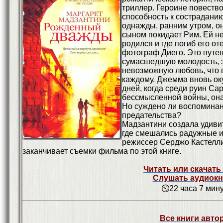
триллер. Героине повество
способность к состраданию
однажды, ранним утром, о
сыном покидает Рим. Ей не
родился и где погиб его о
фотограф Диего. Это путе
сумасшедшую молодость, з
невозможную любовь, что в
каждому. Джемма вновь ок
дней, когда среди руин Са
бессмысленной войны, она
Но суждено ли воспоминан
предательства?
Мадзантини создала удиви
где смешались радужные и 
режиссер Серджо Кастелли
заканчивает съемки фильма по этой книге.
Читать или скачать
Слушать аудиокн
⏲22 часа 7 мин
Все книги авто