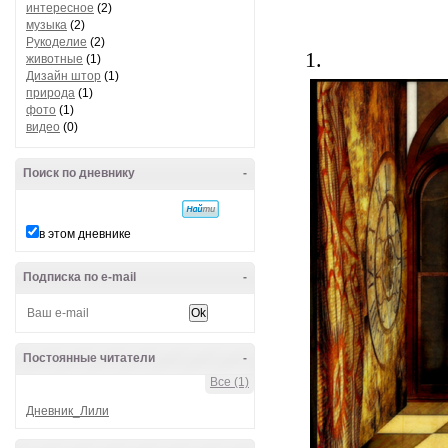
интересное
(2)
музыка
(2)
Рукоделие
(2)
1.
животные
(1)
Дизайн штор
(1)
природа
(1)
фото
(1)
видео
(0)
Поиск по дневнику
-
в этом дневнике
Подписка по e-mail
-
Постоянные читатели
-
Все (1)
Дневник_Лили