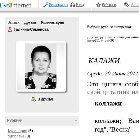
Регистрация
Вход
Рейтинги
Авос
Записи
Друзья
Комментарии
Выбрана рубрика
интересное
.
Галкина-Семёнова
Другие рубрики в этом дневник
штор
(1),
видео
(0)
КАЛАЖИ
Среда, 20 Июня 2012 
Это цитата соо
свой цитатник и
В друзья
коллажи
коллажи;' Ва
Рубрики
-
год","Весна'
Кулинария
(6)
здоровье
(3)