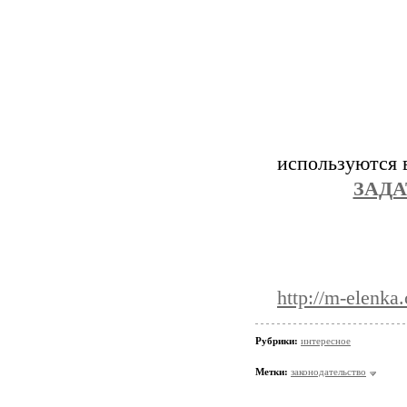
используются 
ЗАДА
http://m-elenka
Рубрики:
интересное
Метки:
законодательство