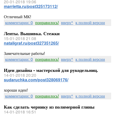
20-01-2018 19:06
marrietta.ru/post325173112/
Отличный МК!
комментарии: 0
понравилось!
вверх^
к полной версии
Ленты. Вышивка. Стежки
15-01-2018 21:08
nataligraf.ru/post327351265/
Замечательные работы!
комментарии: 0
понравилось!
вверх^
к полной версии
Идеи дизайна - мастерской для рукодельниц.
14-01-2018 20:20
sudaruchka.com/post328069176/
хороши идеи!
комментарии: 0
понравилось!
вверх^
к полной версии
Как сделать чернику из полимерной глины
14-01-2018 16:51