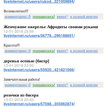
liveinternet.ru/users/rukod...321059894/
Великолепно!!!
комментарии: 0
понравилось!
вверх^
к полной версии
Жемчужное ожерелье Афродиты своими руками
13-01-2018 23:56
liveinternet.ru/users/36778...296188691/
Красота!!!
комментарии: 0
понравилось!
вверх^
к полной версии
деревья осенью (бисер)
13-01-2018 23:50
liveinternet.ru/users/55920...421821066/
Замечательная работа!
комментарии: 0
понравилось!
вверх^
к полной версии
розочки из бисера
13-01-2018 23:43
liveinternet.ru/users/57598...355962874/