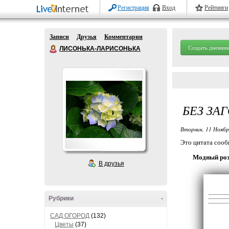
Регистрация
Вход
Рейтинги
Записи
Друзья
Комментарии
Создать дневник
ЛИСОНЬКА-ЛАРИСОНЬКА
БЕЗ ЗА
Вторник, 11 Ноябр
Это цитата соо
Модный розо
В друзья
Рубрики
-
САД ОГОРОД
(132)
Цветы
(37)