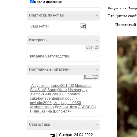
в этом дневнике
Вторник, 11 Ноябр
Подписка по e-mail
-
Это цитата соо
Полосатый 
Интересы
-
Все (2)
вязание
цветоводство.
Постоянные читатели
-
Все (27)
-Августина-
Lenok251203
Mediabes
SaviStarS
SunnyYanik
Usersergey
Xlamov1990
Zell2006
bomrox
caketown
centennial
goutnik
mvladm2008
skrnpc
spec0680
warhamsterbo
Добрая_Фея
ЛАРОСОН
Нина_Азина
Шопо-кляк
Статистика
-
Создан: 24.04.2012