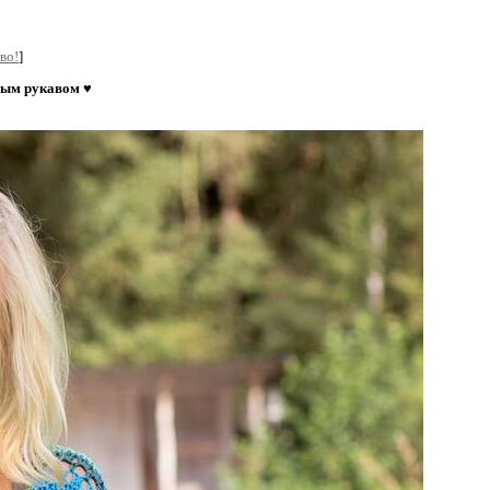
во!
]
ным рукавом ♥