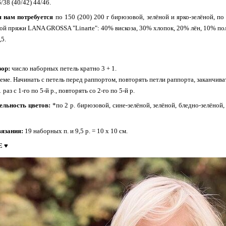
/38 (40/42) 44/46.
я нам потребуется
по 150 (200) 200 г бирюзовой, зелёной и ярко-зелёной, по 
ой пряжи LANA GROSSA "Linarte": 40% вискоза, 30% хлопок, 20% лён, 10% пол
5.
зор:
число наборных петель кратно 3 + 1.
хеме. Начинать с петель перед раппортом, повторять петли раппорта, заканчива
раз с 1-го по 5-й р., повторять со 2-го по 5-й р.
ельность цветов:
*по 2 р. бирюзовой, сине-зелёной, зелёной, бледно-зелёной,
вязания:
19 наборных п. и 9,5 р. = 10 х 10 см.
 ♥