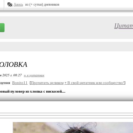
Авось
из (+ сутки) дневников
Цита
ГОЛОВКА
я 2025 г. 08:27
+ в цитатник
бщения
Bonito11
[
Прочитать целиком
+
В свой цитатник или сообщество!
]
вый пуловер из хлопка с вискозой....