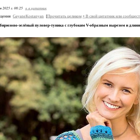
я 2025 г. 08:25
+ в цитатник
бщения
GayaneKostanyan
[
Прочитать целиком
+
В свой цитатник или сообщест
бирюзово-зелёный пуловер-туника с глубоким V-образным вырезом и длин