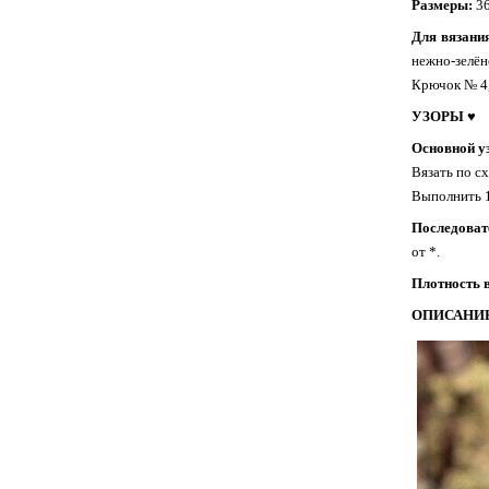
Размеры:
36
Для вязани
нежно-зелён
Крючок № 4,
УЗОРЫ ♥
Основной у
Вязать по с
Выполнить 1 
Последоват
от *.
Плотность 
ОПИСАНИЕ