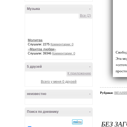
Музыка
-
Все (2)
Молитва
Слушали: 2275
Комментарии: 0
~Мантра любви~
Свобод
Слушали: 39346
Комментарии: 0
Эта мо
«сеточ
5 друзей
-
просто
К приложению
Всего у меня 0 друзей
Рубрики:
ВЯЗАНИ
неизвестно
-
Поиск по дневнику
-
БЕЗ ЗА