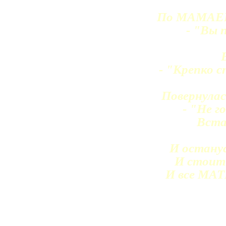
По МАМАЕВ
- "Вы 
- "Крепко с
Повернулас
- "Не г
Вста
И останус
И стоит 
И все МАТ