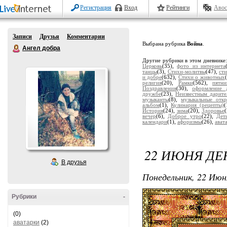
Регистрация
Вход
Рейтинги
Авос
Записи
Друзья
Комментарии
Выбрана рубрика
Война
.
Ангел добра
Другие рубрики в этом дневнике
Церковь
(35),
фото из интернета
танцы
(3),
Стихи-молитвы
(47),
ст
и добре
(632),
Стихи о животных
религия
(20),
Рамки
(562),
пятни
Поздравления
(30),
оформление 
дружбе
(23),
Неизвестным дарите
музыканты
(8),
музыкальные отк
альбом
(1),
Кулинария (рецепты)
(
История
(24),
зима
(20),
Здоровье
вечер
(6),
Доброе утро
(22),
Дет
календари
(1),
афоризмы
(26),
ават
22 ИЮНЯ ДЕ
В друзья
Понедельник, 22 Июн
Рубрики
-
(0)
аватарки
(2)