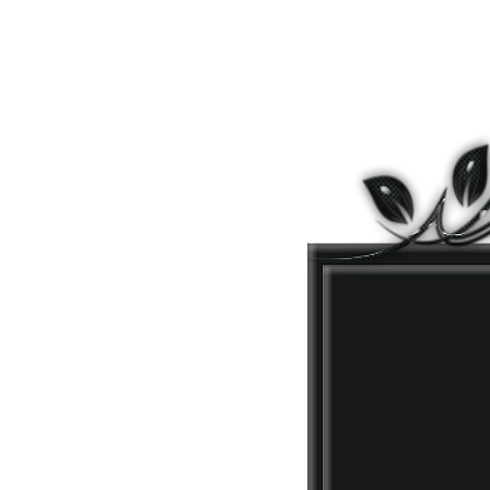
кр
это ве
Злое 
лю
Как же
Забива
прост
как п