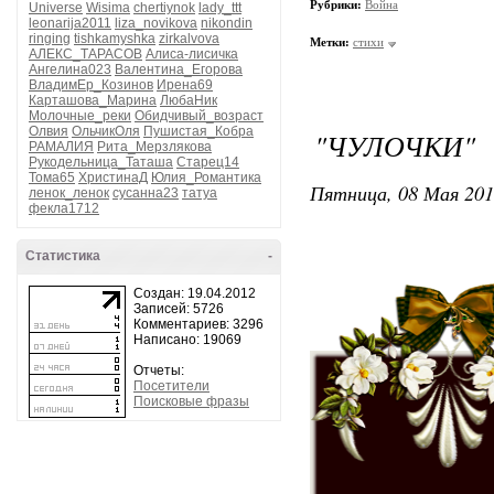
Рубрики:
Война
Universe
Wisima
chertiynok
lady_ttt
leonarija2011
liza_novikova
nikondin
ringing
tishkamyshka
zirkalvova
Метки:
стихи
АЛЕКС_ТАРАСОВ
Алиса-лисичка
Ангелина023
Валентина_Егорова
ВладимЕр_Козинов
Ирена69
Карташова_Марина
ЛюбаНик
Молочные_реки
Обидчивый_возраст
Олвия
ОльчикОля
Пушистая_Кобра
"ЧУЛОЧКИ"
РАМАЛИЯ
Рита_Мерзлякова
Рукодельница_Таташа
Старец14
Тома65
ХристинаД
Юлия_Романтика
Пятница, 08 Мая 201
ленок_ленок
сусанна23
татуа
фекла1712
Статистика
-
Создан: 19.04.2012
Записей: 5726
Комментариев: 3296
Написано: 19069
Отчеты:
Посетители
Поисковые фразы