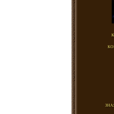
К
КО
ЗНА