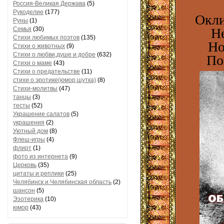
Россия-Великая Держава
(5)
Рукоделие
(177)
Окли
Руны
(1)
Семья
(30)
Не
Стихи любимых поэтов
(135)
Но
Стихи о животных
(9)
Стихи о любви,душе и добре
(632)
По
Стихи о маме
(43)
Стихи о предательстве
(11)
стихи о эротике(юмор,шутка)
(8)
Стихи-молитвы
(47)
танцы
(3)
тесты
(52)
Украшение салатов
(5)
украшения
(2)
Уютный дом
(8)
Флеш-игры
(4)
флирт
(1)
фото из интернета
(9)
Церковь
(35)
цитаты и реплики
(25)
Челябинск и Челябинская область
(2)
шансон
(5)
Эзотерика
(10)
юмор
(43)