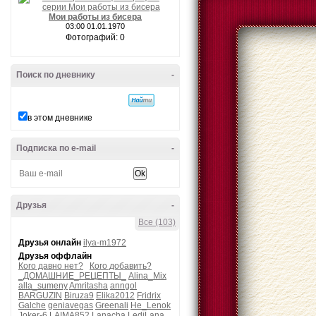
Мои работы из бисера
03:00 01.01.1970
Фотографий: 0
Поиск по дневнику
-
в этом дневнике
Подписка по e-mail
-
Друзья
-
Все (103)
Друзья онлайн
ilya-m1972
Друзья оффлайн
Кого давно нет?
Кого добавить?
_ДОМАШНИЕ_РЕЦЕПТЫ_
Alina_Mix
alla_sumeny
Amritasha
anngol
BARGUZIN
Biruza9
Elika2012
Fridrix
Galche
geniavegas
Greenali
He_Lenok
Joker-6
LAIMA852
Lanacha
LediLana