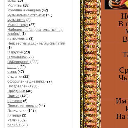
мода
(10)
Молитвы
(18)
Мужчина и женщина
(42)
Не
музыкальные открытки
(21)
музыканты
(8)
В 
Мысли вслух
(27)
Наболевшее(издевательство над
хлебом)
(1)
В
натюрморты
(3)
Неизвестным дарителям симпатии
(1)
Т
О дружбе
(23)
О мужчинах
(29)
О!Женщина!!!
(233)
огород
(20)
Ср
осень
(47)
Чь
открытки
(22)
оформление дневника
(97)
Поздравления
(30)
Праздники
(46)
Притчи
(149)
Им 
прически
(6)
Просто интересно
(44)
Психология
(143)
На 
пятница
(3)
Рамки
(562)
религия
(20)