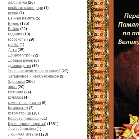
афоризмы
(26)
весёлые календари
(1)
весна
(7)
Вечная память
(5)
Видео
(175)
Война
(22)
гадания
(18)
гороскопы
(29)
грибы
(1)
Дети
(35)
Доброе утро
(22)
Добрый вечер
(6)
домоводство
(46)
Жизнь замечательных людей
(27)
Загадочное и необъяснимое
(9)
Здоровье
(266)
зима
(20)
История
(24)
коллажи
(4)
комнатные растен
(6)
Компьютер
(3)
котоматрица
(10)
Красота природы
(51)
Кулинария (рецепты)
(1381)
Личный альбом
(1)
Любимая музыка
(128)