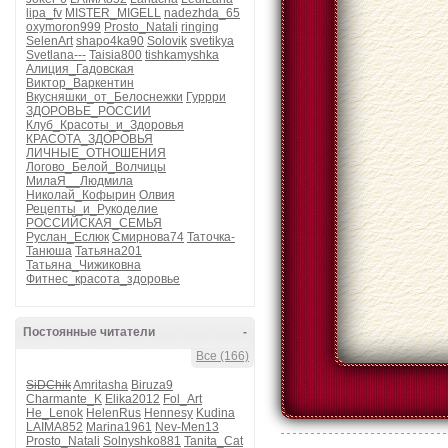
lipa_fv
MISTER_MIGELL
nadezhda_65
oxymoron999
Prosto_Natali
ringing
SelenArt
shapo4ka90
Solovik
svetikya
Svetlana---
Taisia800
tishkamyshka
Алиция_Гадовская
Виктор_Варкентин
Вкусняшки_от_Белоснежки
Гуррри
ЗДОРОВЬЕ_РОССИИ
Клуб_Красоты_и_Здоровья
КРАСОТА_ЗДОРОВЬЯ
ЛИЧНЫЕ_ОТНОШЕНИЯ
Логово_Белой_Волчицы
МилаЯ__Людмила
Николай_Кофырин
Олвия
Рецепты_и_Рукоделие
РОССИЙСКАЯ_СЕМЬЯ
Руслан_Еслюк
Смирнова74
Таточка-
Танюша
Татьяна201
Татьяна_Чижиковна
Фитнес_красота_здоровье
Постоянные читатели
-
Все (166)
SiDChik
Amritasha
Biruza9
Charmante_K
Elika2012
Fol_Art
He_Lenok
HelenRus
Hennesy
Kudina
LAIMA852
Marina1961
Nev-Men13
Prosto_Natali
Solnyshko881
Tanita_Cat