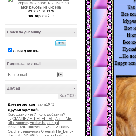
Р
Как
Мои работы из бисера
03:00 01.01.1970
Все ко
Фотографий: 0
Мурчат
Вот и
Поиск по дневнику
-
И кт
Все ко
Пуска
в этом дневнике
...Но по
Вдруг всп
Подписка по e-mail
-
Друзья
-
Все (103)
Друзья онлайн
ilya-m1972
Друзья оффлайн
Кого давно нет?
Кого добавить?
_ДОМАШНИЕ_РЕЦЕПТЫ_
Alina_Mix
alla_sumeny
Amritasha
anngol
BARGUZIN
Biruza9
Elika2012
Fridrix
Galche
geniavegas
Greenali
He_Lenok
Joker-6
LAIMA852
Lanacha
LediLana