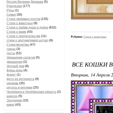
Россия-Великая Держава
(5)
Рукоделие
(177)
Руны
(1)
Семья
(30)
Стихи любимых поэтов
(135)
Стихи о животных
(9)
Стихи о любви,душе и добре
(632)
Стихи о маме
(43)
Стихи о предательстве
(11)
Рубрики:
Стихи о животных
стихи о эротике(юмор,шутка)
(8)
Стихи-молитвы
(47)
танцы
(3)
тесты
(52)
Украшение салатов
(5)
украшения
(2)
ВСЕ КОШКИ 
Уютный дом
(8)
Флеш-игры
(4)
Вторник, 14 Апреля 2
флирт
(1)
фото из интернета
(9)
Церковь
(35)
цитаты и реплики
(25)
Челябинск и Челябинская область
(2)
шансон
(5)
Эзотерика
(10)
юмор
(43)