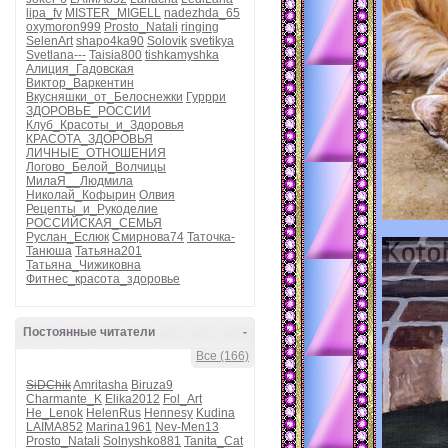
lipa_fv
MISTER_MIGELL
nadezhda_65
oxymoron999
Prosto_Natali
ringing
SelenArt
shapo4ka90
Solovik
svetikya
Svetlana---
Taisia800
tishkamyshka
Алиция_Гадовская
Виктор_Варкентин
Вкусняшки_от_Белоснежки
Гуррри
ЗДОРОВЬЕ_РОССИИ
Клуб_Красоты_и_Здоровья
КРАСОТА_ЗДОРОВЬЯ
ЛИЧНЫЕ_ОТНОШЕНИЯ
Логово_Белой_Волчицы
МилаЯ__Людмила
Николай_Кофырин
Олвия
Рецепты_и_Рукоделие
РОССИЙСКАЯ_СЕМЬЯ
Руслан_Еслюк
Смирнова74
Таточка-
Танюша
Татьяна201
Татьяна_Чижиковна
Фитнес_красота_здоровье
Постоянные читатели
-
Все (166)
SiDChik
Amritasha
Biruza9
Charmante_K
Elika2012
Fol_Art
He_Lenok
HelenRus
Hennesy
Kudina
LAIMA852
Marina1961
Nev-Men13
Prosto_Natali
Solnyshko881
Tanita_Cat