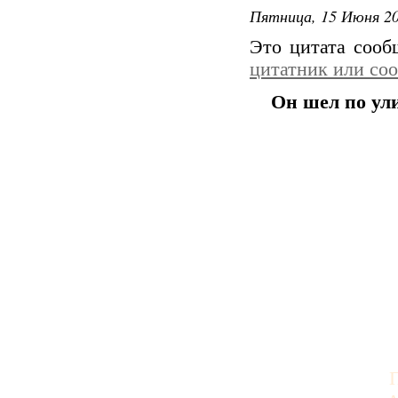
Пятница, 15 Июня 20
Это цитата соо
цитатник или со
Он шел по ули
П