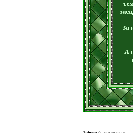
тем
зас
За 
А 
Рубрики:
Стихи о животных