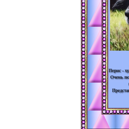
Перис - х
Очень лю
Предста