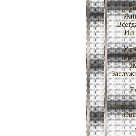
Пуш
Жив
Всегд
И в
Удо
Урч
Ж
Заслужи
Е
У всех
Она