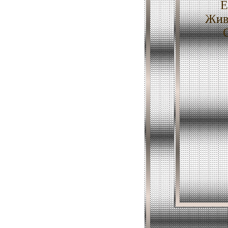
Е
Жив