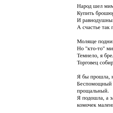
Народ шел мим
Купить брошюрк
И равнодушный
А счастье так 
Моляще подним
Но "кто-то" ми
Темнело, я бре
Торговец собир
Я бы прошла, 
Беспомощны
прощальный.
Я подошла, а 
комочек мален