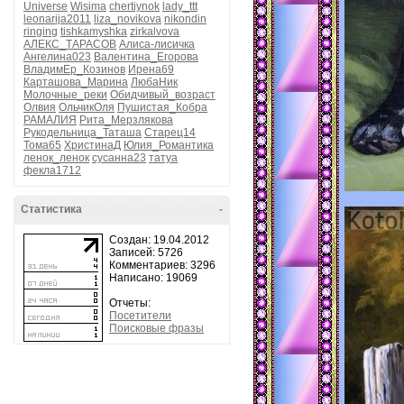
Universe
Wisima
chertiynok
lady_ttt
leonarija2011
liza_novikova
nikondin
ringing
tishkamyshka
zirkalvova
АЛЕКС_ТАРАСОВ
Алиса-лисичка
Ангелина023
Валентина_Егорова
ВладимЕр_Козинов
Ирена69
Карташова_Марина
ЛюбаНик
Молочные_реки
Обидчивый_возраст
Олвия
ОльчикОля
Пушистая_Кобра
РАМАЛИЯ
Рита_Мерзлякова
Рукодельница_Таташа
Старец14
Тома65
ХристинаД
Юлия_Романтика
ленок_ленок
сусанна23
татуа
фекла1712
Статистика
-
Создан: 19.04.2012
Записей: 5726
Комментариев: 3296
Написано: 19069
Отчеты:
Посетители
Поисковые фразы