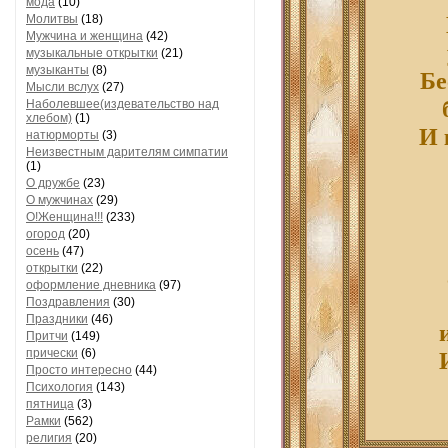
мода
(10)
Молитвы
(18)
Мужчина и женщина
(42)
музыкальные открытки
(21)
Бе
музыканты
(8)
Мысли вслух
(27)
Наболевшее(издевательство над
хлебом)
(1)
И 
натюрморты
(3)
Неизвестным дарителям симпатии
(1)
О дружбе
(23)
О мужчинах
(29)
О!Женщина!!!
(233)
огород
(20)
осень
(47)
открытки
(22)
оформление дневника
(97)
Поздравления
(30)
Праздники
(46)
Притчи
(149)
прически
(6)
Просто интересно
(44)
Психология
(143)
пятница
(3)
Рамки
(562)
религия
(20)