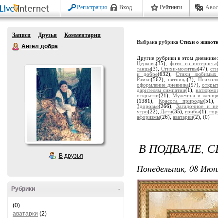
Регистрация
Вход
Рейтинги
Авос
Записи
Друзья
Комментарии
Выбрана рубрика
Стихи о живот
Ангел добра
Другие рубрики в этом дневнике
Церковь
(35),
фото из интернета
танцы
(3),
Стихи-молитвы
(47),
ст
и добре
(632),
Стихи любимых
Рамки
(562),
пятница
(3),
Психоло
оформление дневника
(97),
откры
дарителям симпатии
(1),
натюрмо
открытки
(21),
Мужчина и женщи
(1381),
Красота природы
(51)
Здоровье
(266),
Загадочное и н
утро
(22),
Дети
(35),
грибы
(1),
гор
афоризмы
(26),
аватарки
(2),
(0)
В ПОДВАЛЕ, 
В друзья
Понедельник, 08 Июн
Рубрики
-
(0)
аватарки
(2)