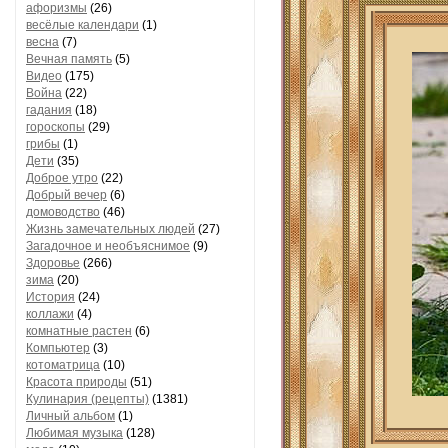
афоризмы
(26)
весёлые календари
(1)
весна
(7)
Вечная память
(5)
Видео
(175)
Война
(22)
гадания
(18)
гороскопы
(29)
грибы
(1)
Дети
(35)
Доброе утро
(22)
Добрый вечер
(6)
домоводство
(46)
Жизнь замечательных людей
(27)
Загадочное и необъяснимое
(9)
Здоровье
(266)
зима
(20)
История
(24)
коллажи
(4)
комнатные растен
(6)
Компьютер
(3)
котоматрица
(10)
Красота природы
(51)
Кулинария (рецепты)
(1381)
Личный альбом
(1)
Любимая музыка
(128)