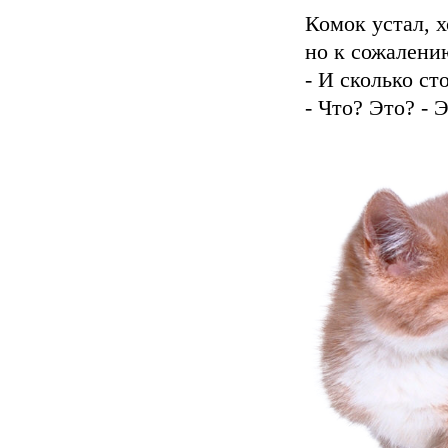
Комок устал, х
но к сожалени
- И сколько ст
- Что? Это? - Э