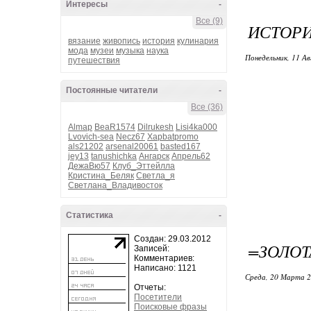
Интересы
-
Все (9)
ИСТОРИ
вязание
живопись
история
кулинария
мода
музеи
музыка
наука
Понедельник, 11 Ав
путешествия
Постоянные читатели
-
Все (36)
Almap
BeaR1574
Dilrukesh
Lisi4ka000
Lvovich-sea
Necz67
Xapbatpromo
als21202
arsenal20061
basted167
jey13
tanushichka
Ангарск
Апрель62
ДежаВю57
Клуб_Эттейлла
Кристина_Беляк
Светла_я
Светлана_Владивосток
Статистика
-
Создан: 29.03.2012
=ЗОЛОТ
Записей:
Комментариев:
Написано: 1121
Среда, 20 Марта 2
Отчеты:
Посетители
Поисковые фразы