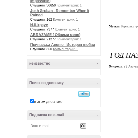
Impossible)
Слушали: 30650
Комментарии: 1
Josh Groban - Remember When It
Rained
Слушали: 162
Комментарии: 1
И.Штраус
Метки:
Горловку
Слушали: 7377
Комментарии: 1
ABRAZAME ( Обними меня)
Слушали: 21277
Комментарии: 1
Принцесса Авеню - История любви
Слушали: 860
Комментарии: 1
ГОД НА
неизвестно
-
Вторник, 12 Авгус
Поиск по дневнику
-
в этом дневнике
Подписка по e-mail
-