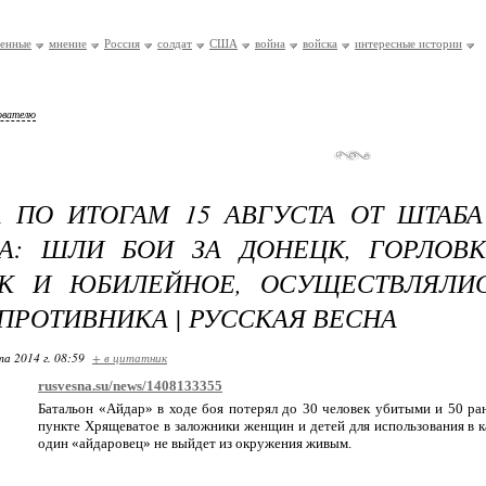
оенные
мнение
Россия
солдат
США
война
войска
интересные истории
ователю
 ПО ИТОГАМ 15 АВГУСТА ОТ ШТАБ
А: ШЛИ БОИ ЗА ДОНЕЦК, ГОРЛОВК
СК И ЮБИЛЕЙНОЕ, ОСУЩЕСТВЛЯЛИ
ПРОТИВНИКА | РУССКАЯ ВЕСНА
та 2014 г. 08:59
+ в цитатник
rusvesna.su/news/1408133355
Батальон «Айдар» в ходе боя потерял до 30 человек убитыми и 50 ра
пункте Хрящеватое в заложники женщин и детей для использования в к
один «айдаровец» не выйдет из окружения живым.