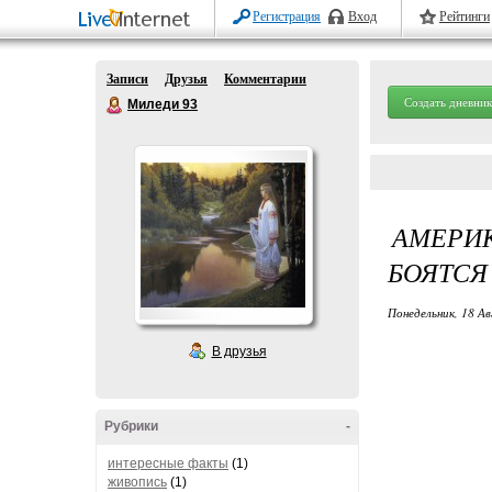
Регистрация
Вход
Рейтинги
Записи
Друзья
Комментарии
Создать дневник
Миледи 93
АМЕРИК
БОЯТСЯ 
Понедельник, 18 Ав
В друзья
Рубрики
-
интересные факты
(1)
живопись
(1)