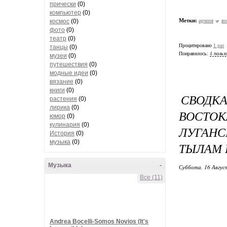
прически
(0)
компьютер
(0)
Метки:
армия
в
космос
(0)
фото
(0)
театр
(0)
Процитировано
1 раз
танцы
(0)
Понравилось:
1 польз
музеи
(0)
путешествия
(0)
модные идеи
(0)
вязание
(0)
книги
(0)
СВОДКА
растения
(0)
лирика
(0)
ВОСТОК
юмор
(0)
кулинария
(0)
ЛУГАН
История
(0)
музыка
(0)
ТЫЛАМ 
Музыка
-
Суббота, 16 Авгус
Все (11)
Andrea Bocelli-Somos Novios (It's