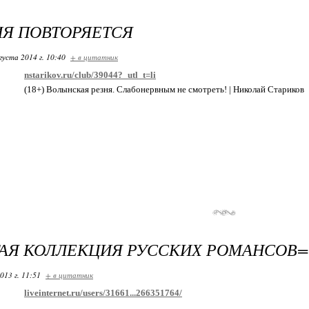
Я ПОВТОРЯЕТСЯ
густа 2014 г. 10:40
+ в цитатник
nstarikov.ru/club/39044?_utl_t=li
(18+) Волынская резня. Слабонервным не смотреть! | Николай Стариков
АЯ КОЛЛЕКЦИЯ РУССКИХ РОМАНСОВ=
013 г. 11:51
+ в цитатник
liveinternet.ru/users/31661...266351764/