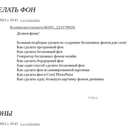
ЕЛАТЬ ФОН
2012 г. 10:43
+ в цитатник
liveinternet.ru/users/46293...225179029/
Делаем фоны!
Большая подборка уроков по созданию бесшовных фонов для схем!
Как сделать прозрачный фон
Как сделать бесшовный фон
Генератор бесшовных фонов онлайн
Как сделать бордюрный фон
Еще один способ сделать бесшовный фон
Как сделать фон из анимированной картинки
Как сделать фон в Corel PhotoPaint
Как сделать одну большую картинку фоном дневника.
ОНЫ
2012 г. 10:41
+ в цитатник