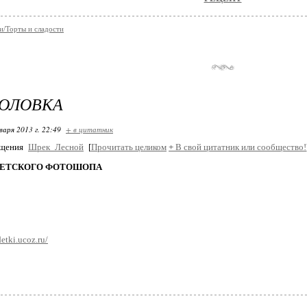
и/Торты и сладости
ГОЛОВКА
варя 2013 г. 22:49
+ в цитатник
бщения
Шрек_Лесной
[
Прочитать целиком
+
В свой цитатник или сообщество!
ДЕТСКОГО ФОТОШОПА
etki.ucoz.ru/