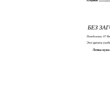
Рубрики:
Фотошоп
БЕЗ ЗА
Понедельник, 07 Ян
Это цитата соо
Лепка куко