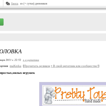
Авось
из (+ сутки) дневников
ГОЛОВКА
варя 2013 г. 22:52
+ в цитатник
бщения
maKnika
[
Прочитать целиком
+
В свой цитатник или сообщество!
]
 простых,милых игрушек