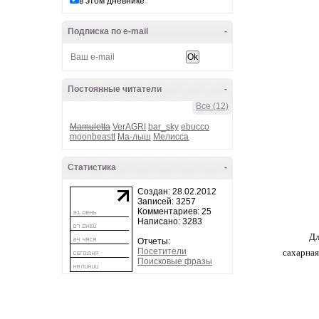
в этом дневнике
Подписка по e-mail
-
Постоянные читатели
-
Все (12)
Mamuletta
VerAGRI
bar_sky
ebucco
moonbeastt
Ма-лыш
Мелисса
Статистика
-
Создан: 28.02.2012
Записей: 3257
Комментариев: 25
Написано: 3283
Дл
Отчеты:
Посетители
сахарная
Поисковые фразы