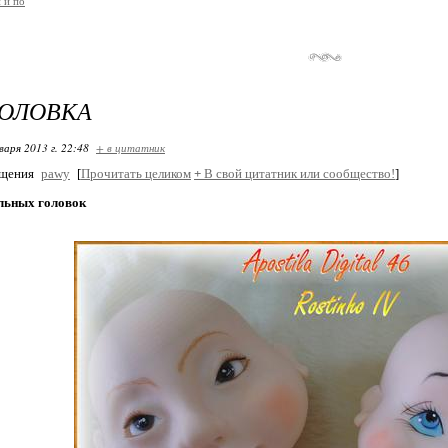
 и по
ГОЛОВКА
варя 2013 г. 22:48
+ в цитатник
бщения
pawy
[
Прочитать целиком
+
В свой цитатник или сообщество!
]
льных головок