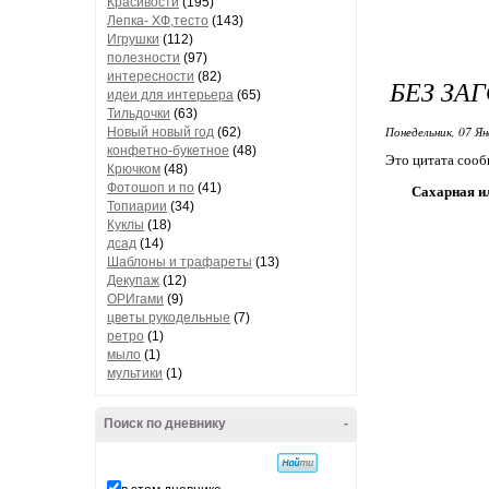
Красивости
(195)
Лепка- ХФ,тесто
(143)
Игрушки
(112)
полезности
(97)
интересности
(82)
БЕЗ ЗА
идеи для интерьера
(65)
Тильдочки
(63)
Понедельник, 07 Ян
Новый новый год
(62)
конфетно-букетное
(48)
Это цитата соо
Крючком
(48)
Фотошоп и по
(41)
Сахарная и
Топиарии
(34)
Куклы
(18)
дсад
(14)
Шаблоны и трафареты
(13)
Декупаж
(12)
ОРИгами
(9)
цветы рукодельные
(7)
ретро
(1)
мыло
(1)
мультики
(1)
Поиск по дневнику
-