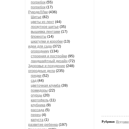
погребок
(55)
погребок
(17)
РукодеЛЛки
(436)
Шитье
(82)
цветы из лент
(44)
лоскутное шитье
(35)
вышивка лентами
(17)
блокноты
(14)
шкатулки и коробки
(13)
идеи для сада
(372)
огороднику
(134)
строения и постройки
(95)
ландшафтный дизайн
(72)
Здоровье и похудение
(248)
огородные дела
(235)
грядки
(52)
сад
(44)
цветочная клумба
(39)
помидоры
(22)
огурцы
(20)
картофель
(11)
клубника
(9)
рассада
(5)
перец
(4)
капуста
(1)
Рубрики:
Игрушки
развитие ребенка
(197)