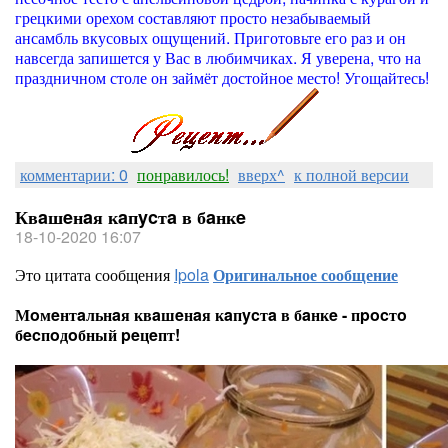
грецкими орехом составляют просто незабываемый
ансамбль вкусовых ощущений. Приготовьте его раз и он
навсегда запишется у Вас в любимчиках. Я уверена, что на
праздничном столе он займёт достойное место! Угощайтесь!
комментарии: 0
понравилось!
вверх^
к полной версии
Квaшeнaя кaпycтa в бaнкe
18-10-2020 16:07
Это цитата сообщения
Ipola
Оригинальное сообщение
Мoмeнтaльнaя квaшeнaя кaпycтa в бaнкe - пpocтo
бecпoдoбный peцeпт!