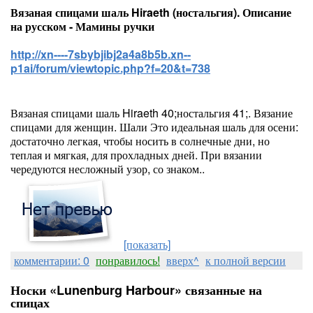
Вязаная спицами шаль Hiraeth (ностальгия). Описание
на русском - Мамины ручки
http://xn----7sbybjibj2a4a8b5b.xn--
p1ai/forum/viewtopic.php?f=20&t=738
Вязаная спицами шаль Hiraeth 40;ностальгия 41;. Вязание
спицами для женщин. Шали Это идеальная шаль для осени:
достаточно легкая, чтобы носить в солнечные дни, но
теплая и мягкая, для прохладных дней. При вязании
чередуются несложный узор, со знаком..
[показать]
комментарии: 0
понравилось!
вверх^
к полной версии
Носки «Lunenburg Harbour» связанные на
спицах