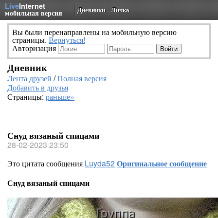
Live
Internet
Дневники
Личка
мобильная версия
Вы были перенаправлены на мобильную версию
страницы.
Вернуться!
Авторизация
Дневник
Лента друзей
/
Полная версия
Добавить в друзья
Страницы:
раньше»
Снуд вязаный спицами
28-02-2023 23:50
Это цитата сообщения
Luyda52
Оригинальное сообщение
Снуд вязаный спицами