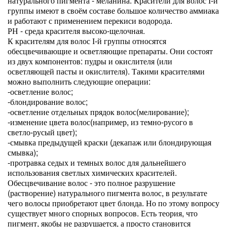
натурального пигмента - меланина. Красители для волос І-й
группы имеют в своём составе большое количество аммиака
и работают с применением перекиси водорода.
РН - среда красителя высоко-щелочная.
К красителям для волос І-й группы относятся
обесцвечивающие и осветляющие препараты. Они состоят
из двух компонентов: пудры и окислителя (или
осветляющей пасты и окислителя). Такими красителями
можно выполнить следующие операции:
-осветление волос;
-блондирование волос;
-осветление отдельных прядок волос(мелирование);
-изменение цвета волос(например, из темно-русого в
светло-русый цвет);
-смывка предыдущей краски (декапаж или блондирующая
смывка);
-протравка седых и темных волос для дальнейшего
использования светлых химических красителей.
Обесцвечивание волос - это полное разрушение
(растворение) натурального пигмента волос, в результате
чего волосы приобретают цвет блонда. Но по этому вопросу
существует много спорных вопросов. Есть теория, что
пигмент, якобы не разрушается, а просто становится