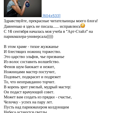
[604x533]
Здравствуйте, прекрасные читательницы моего блога!
Давненько я здесь не писала...... исправлюсь
С 16 сентября началась моя учеба в "Арт-Стайл" на
парикмахера-универсала)))))
В этом храме - тихое жужжанье
И блестящих ножниц торжество.
Это царство эльфов, чье призванье
Из волос составить волшебство.
Фенов шум баюкает и нежит,
Ножницами мастер постучит,
Подовьет, подкрасит и подрежет
То, что неоправданно торчит.
В корень зрит умелый, мудрый мастер:
Он подаст врачующий совет.
Может вам создать из прядки - счастье,
Челочку - успех на пару лет.
Пусть над парикмахером колдующим
Небеса останутся светлы.