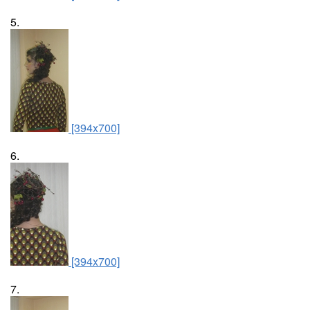
5.
[394x700]
6.
[394x700]
7.