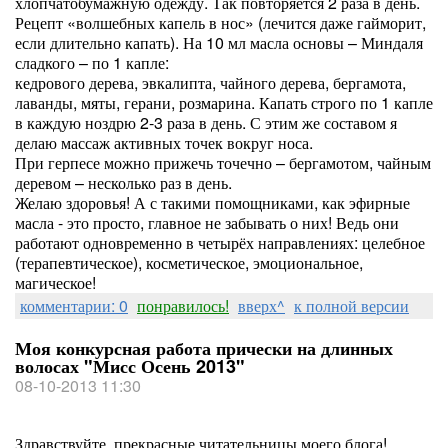
хлопчатобумажную одежду. Так повторяется 2 раза в день.
Рецепт «волшебных капель в нос» (лечится даже гайморит,
если длительно капать). На 10 мл масла основы – Миндаля
сладкого – по 1 капле:
кедрового дерева, эвкалипта, чайного дерева, бергамота,
лаванды, мяты, герани, розмарина. Капать строго по 1 капле
в каждую ноздрю 2-3 раза в день. С этим же составом я
делаю массаж активных точек вокруг носа.
При герпесе можно прижечь точечно – бергамотом, чайным
деревом – несколько раз в день.
Желаю здоровья! А с такими помощниками, как эфирные
масла - это просто, главное не забывать о них! Ведь они
работают одновременно в четырёх направлениях: целебное
(терапевтическое), косметическое, эмоциональное,
магическое!
комментарии: 0
понравилось!
вверх^
к полной версии
Моя конкурсная работа прически на длинных
волосах "Мисс Осень 2013"
08-10-2013 11:30
Здравствуйте, прекрасные читательницы моего блога!