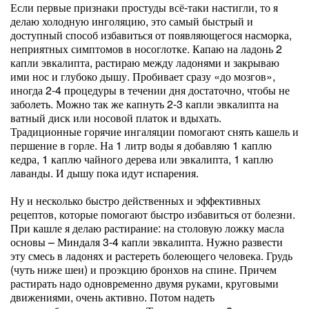
Если первые признаки простуды всё-таки настигли, то я
делаю холодную инголяцию, это самый быстрый и
доступный способ избавиться от появляющегося насморка,
неприятных симптомов в носоглотке. Капаю на ладонь 2
капли эвкалипта, растираю между ладонями и закрываю
ими нос и глубоко дышу. Пробивает сразу «до мозгов»,
иногда 2-4 процедуры в течении дня достаточно, чтобы не
заболеть. Можно так же капнуть 2-3 капли эвкалипта на
ватный диск или носовой платок и вдыхать.
Традиционные горячие ингаляции помогают снять кашель и
першение в горле. На 1 литр воды я добавляю 1 каплю
кедра, 1 каплю чайного дерева или эвкалипта, 1 каплю
лаванды. И дышу пока идут испарения.
Ну и несколько быстро действенных и эффективных
рецептов, которые помогают быстро избавиться от болезни.
При кашле я делаю растирание: на столовую ложку масла
основы – Миндаля 3-4 капли эвкалипта. Нужно развести
эту смесь в ладонях и растереть болеющего человека. Грудь
(чуть ниже шеи) и проэкцию бронхов на спине. Причем
растирать надо одновременно двумя руками, круговыми
движениями, очень активно. Потом надеть