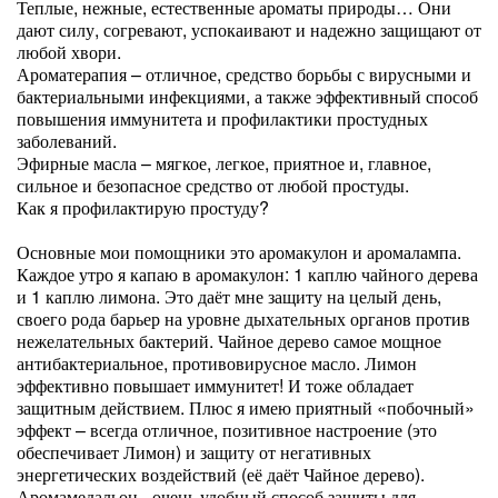
Теплые, нежные, естественные ароматы природы… Они
дают силу, согревают, успокаивают и надежно защищают от
любой хвори.
Ароматерапия – отличное, средство борьбы с вирусными и
бактериальными инфекциями, а также эффективный способ
повышения иммунитета и профилактики простудных
заболеваний.
Эфирные масла – мягкое, легкое, приятное и, главное,
сильное и безопасное средство от любой простуды.
Как я профилактирую простуду?
Основные мои помощники это аромакулон и аромалампа.
Каждое утро я капаю в аромакулон: 1 каплю чайного дерева
и 1 каплю лимона. Это даёт мне защиту на целый день,
своего рода барьер на уровне дыхательных органов против
нежелательных бактерий. Чайное дерево самое мощное
антибактериальное, противовирусное масло. Лимон
эффективно повышает иммунитет! И тоже обладает
защитным действием. Плюс я имею приятный «побочный»
эффект – всегда отличное, позитивное настроение (это
обеспечивает Лимон) и защиту от негативных
энергетических воздействий (её даёт Чайное дерево).
Аромамедальон - очень удобный способ защиты для