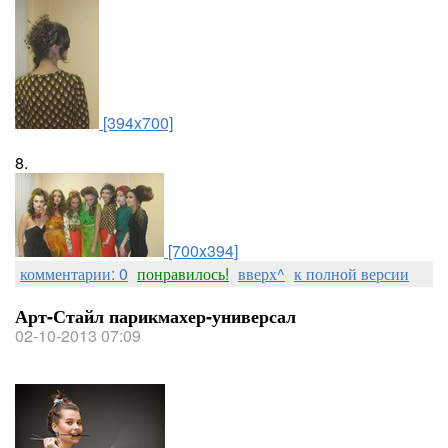
[394x700]
8.
[700x394]
комментарии: 0
понравилось!
вверх^
к полной версии
Арт-Стайл парикмахер-универсал
02-10-2013 07:09