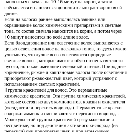
наноситься сначала на 10-15 минут на корни, а затем
счёсывается и наноситься дополнительно раствор по всей
длине.
Если на волосах раннее выполнялась завивка или
окрашивание волос химическими препаратами в светлые
тона, то состав сначала наносится на корни, а потом через
10 минут наносится по всей длине волос.
Если блондирование или осветление волос выполняется с
целью осветления волос на несколько тонов, то здесь нужно
учитывать, что лучше всего осветляются природные
светлые волосы, которые имеют любую степень светлости
русого, но также имеющие пепельный оттенок. Природные
коричневые, рыжие и каштановые волосы после осветления
приобретают ржаво-желтый цвет, который устраняют с
использованием светлых красителей.
II группа красителей для волос. Это перманентные
химические красители. Эта группа химических красителей,
которые состоят из двух компонентов: краски и окислителя
(оксидант или перекись водорода). Перманентные краски
содержат аммиак и смешиваются с перекисью водорода.
Молекулы этой группы красителей сразу маленькие и
бесцветные, но под действием активного кислорода (из
перекиси) они приобретаю цвет, и при этом сильно