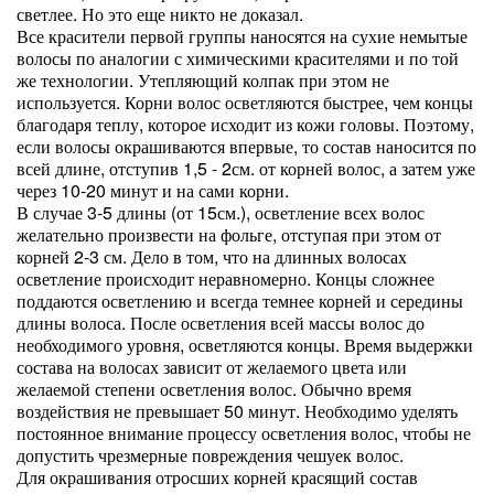
светлее. Но это еще никто не доказал.
Все красители первой группы наносятся на сухие немытые
волосы по аналогии с химическими красителями и по той
же технологии. Утепляющий колпак при этом не
используется. Корни волос осветляются быстрее, чем концы
благодаря теплу, которое исходит из кожи головы. Поэтому,
если волосы окрашиваются впервые, то состав наносится по
всей длине, отступив 1,5 - 2см. от корней волос, а затем уже
через 10-20 минут и на сами корни.
В случае 3-5 длины (от 15см.), осветление всех волос
желательно произвести на фольге, отступая при этом от
корней 2-3 см. Дело в том, что на длинных волосах
осветление происходит неравномерно. Концы сложнее
поддаются осветлению и всегда темнее корней и середины
длины волоса. После осветления всей массы волос до
необходимого уровня, осветляются концы. Время выдержки
состава на волосах зависит от желаемого цвета или
желаемой степени осветления волос. Обычно время
воздействия не превышает 50 минут. Необходимо уделять
постоянное внимание процессу осветления волос, чтобы не
допустить чрезмерные повреждения чешуек волос.
Для окрашивания отросших корней красящий состав