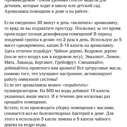
детишек, которые ходят в школу или детский сад.
Аромалампа помощник в доме и на работе.
Если ежедневно 30 минут в день «включать» аромалампу,
то вряд ли вы подхватите простуду. Поскольку за это время
происходит полная дезинфекция помещения! В период
эпидемий гриппа я делаю это 2 раза в день. Использую до 5
масел одновременно, капаю 5-10 капель на аромалампу.
Здесь отлично подойдут: Чайное дерево, Кедровое дерево
(после него воздух как в кедровом лесу), Эвкалипт, Лимон,
Мята, Лаванда, Бергамот, Грейпфрут. Смешивайте,
добивайтесь приятного вам аромата! Все цитрусовые масла,
помимо того, что улучшают настроение, активизируют
работу иммунной системы!
Если нет аромалампы можно «поработать»
пульверизатором. На 500 мл воды добавьте 10 капель
указанных выше масел. И в течение дня несколько раз
орошайте помещение.
Кстати, если производить уборку помещения с маслами,
снижается кол-во болезнетворных бактерий в доме. Для
этого я использую 3 капли лимона и 5 капель чайного
дерева на ведро воды.