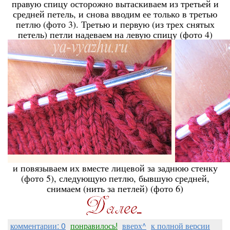
правую спицу осторожно вытаскиваем из третьей и
средней петель, и снова вводим ее только в третью
петлю (фото 3). Третью и первую (из трех снятых
петель) петли надеваем на левую спицу (фото 4)
и повязываем их вместе лицевой за заднюю стенку
(фото 5), следующую петлю, бывшую средней,
снимаем (нить за петлей) (фото 6)
комментарии: 0
понравилось!
вверх^
к полной версии