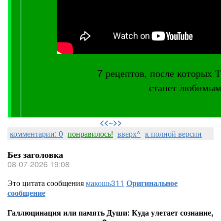
7 рецептов, после котор
станет любимым
⠀
<<~>>
комментарии: 0
понравилось!
вверх^
к полной версии
Без заголовка
08-07-2026 19:08
Это цитата сообщения
макошь311
Оригинальное
сообщение
Галлюцинация или память Души: Куда улетает сознание,