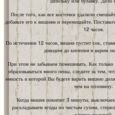
шпильку или булавку. Дело 
После того, как все косточки удалили смешай
добавьте его к вишням и перемешайте. Поставьт
12 часов.
По истечении 12 часов, вишня пустит сок, став
доводим до кипения и варим ок
При этом не забываем помешивать. Как только 
образовываться много пены, следите за тем, ч
емкость в которой Вы будете варить вишню дол
чем на половину.
Когда вишня покипит 3 минуты, выключаем
раскладываем ягоды по чистым сухим, стери
плотно крышкой.