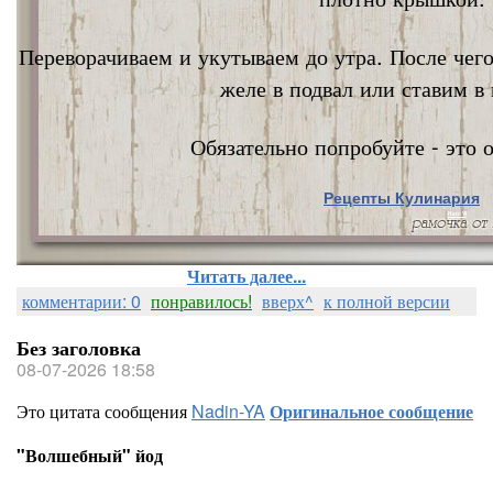
Переворачиваем и укутываем до утра. После чег
желе в подвал или ставим в 
Обязательно попробуйте - это о
Рецепты Кулинария
Nata Vi
Читать далее...
комментарии: 0
понравилось!
вверх^
к полной версии
Без заголовка
08-07-2026 18:58
Это цитата сообщения
Nadin-YA
Оригинальное сообщение
"Волшебный" йод