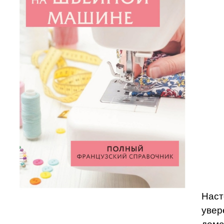
Наст
увер